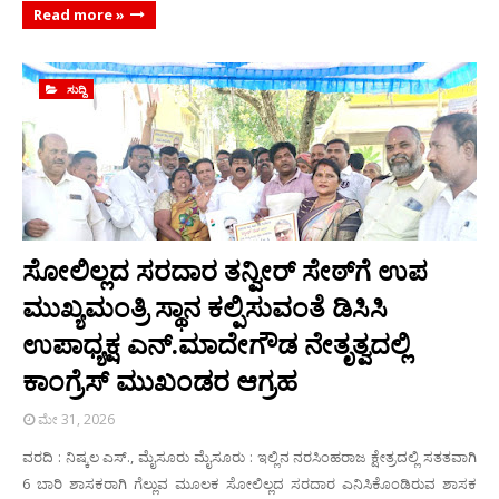
Read more »
ಸುದ್ದಿ
ಸೋಲಿಲ್ಲದ ಸರದಾರ ತನ್ವೀರ್ ಸೇಠ್‌ಗೆ ಉಪ
ಮುಖ್ಯಮಂತ್ರಿ ಸ್ಥಾನ ಕಲ್ಪಿಸುವಂತೆ ಡಿಸಿಸಿ
ಉಪಾಧ್ಯಕ್ಷ ಎನ್.ಮಾದೇಗೌಡ ನೇತೃತ್ವದಲ್ಲಿ
ಕಾಂಗ್ರೆಸ್ ಮುಖಂಡರ ಆಗ್ರಹ
ಮೇ 31, 2026
ವರದಿ : ನಿಷ್ಕಲ ಎಸ್., ಮೈಸೂರು ಮೈಸೂರು : ಇಲ್ಲಿನ ನರಸಿಂಹರಾಜ ಕ್ಷೇತ್ರದಲ್ಲಿ ಸತತವಾಗಿ
6 ಬಾರಿ ಶಾಸಕರಾಗಿ ಗೆಲ್ಲುವ ಮೂಲಕ ಸೋಲಿಲ್ಲದ ಸರದಾರ ಎನಿಸಿಕೊಂಡಿರುವ ಶಾಸಕ