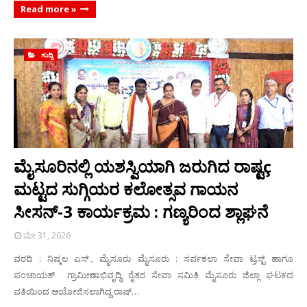
Read more »
ಸುದ್ದಿ
ಮೈಸೂರಿನಲ್ಲಿ ಯಶಸ್ವಿಯಾಗಿ ಜರುಗಿದ ರಾಷ್ಟç
ಮಟ್ಟದ ಸುಗ್ಗಿಯರ ಕಲೋತ್ಸವ ಗಾಯನ
ಸೀಸನ್-3 ಕಾರ್ಯಕ್ರಮ : ಗಣ್ಯರಿಂದ ಶ್ಲಾಘನೆ
ಮೇ 31, 2026
ವರದಿ : ನಿಷ್ಕಲ ಎಸ್., ಮೈಸೂರು ಮೈಸೂರು : ಸರ್ವಕಲಾ ಸೇವಾ ಟ್ರಸ್ಟ್ ಹಾಗೂ
ಪಂಚಾಯತ್ ಗ್ರಾಮೀಣಾಭಿವೃದ್ಧಿ ರೈತರ ಸೇವಾ ಸಮಿತಿ ಮೈಸೂರು ಜಿಲ್ಲಾ ಘಟಕದ
ವತಿಯಿಂದ ಆಯೋಜಿಸಲಾಗಿದ್ದ ರಾಷ್…