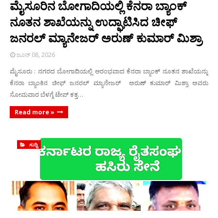
ಮೈಸೂರಿನ ಬೋಗಾದಿಯಲ್ಲಿ ಕೆನರಾ ಬ್ಯಾಂಕ್
ನೂತನ ಶಾಖೆಯನ್ನು ಉದ್ಘಾಟಿಸಿದ ಚೀಫ್
ಜನರಲ್ ಮ್ಯಾನೇಜರ್ ಅರುಣ್ ಕುಮಾರ್ ಮಿಶ್ರಾ
ಜೂನ್ 08, 2026
ಮೈಸೂರು : ನಗರದ ಬೋಗಾದಿಯಲ್ಲಿ ಆರಂಭವಾದ ಕೆನರಾ ಬ್ಯಾಂಕ್ ನೂತನ ಶಾಖೆಯನ್ನು
ಕೆನರಾ ಬ್ಯಾಂಕಿನ ಚೀಫ್ ಜನರಲ್ ಮ್ಯಾನೇಜರ್ ಅರುಣ್ ಕುಮಾರ್ ಮಿಶ್ರಾ ಅವರು
ಸೋಮವಾರ ಬೆಳಗ್ಗೆ ಟೇಪ್ ಕತ್ತ…
Read more »
ಸುದ್ದಿ