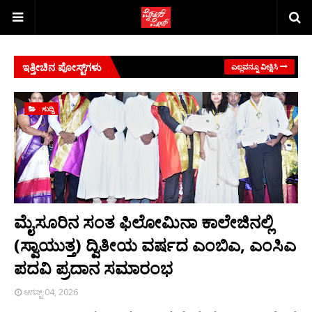
ಇತ್ತೀಚಿನ ಪೋಸ್ಟ್‌ಗಳು
ಎಲ್ಲವನ್ನೂ ವೀಕ್ಷಿಸಿ
ಸುದ್ದಿ
ಮೈಸೂರಿನ ಸಂತ ಫಿಲೋಮಿನಾ ಕಾಲೇಜಿನಲ್ಲಿ
(ಸ್ವಾಯುತ್ತ) ದ್ವಿತೀಯ ವರ್ಷದ ಎಂಬಿಎ, ಎಂಸಿಎ
ಪದವಿ ಪ್ರದಾನ ಸಮಾರಂಭ
ಆಗಸ್ಟ್ 04, 2026