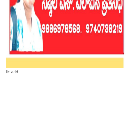
lic add