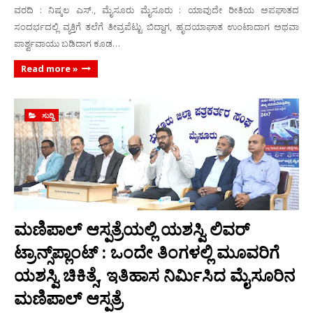
ವರದಿ : ನಿಷ್ಕಲ ಎಸ್., ಮೈಸೂರು ಮೈಸೂರು : ಯಾವುದೇ ರೀತಿಯ ಅಪಘಾತದ
ಸಂದರ್ಭದಲ್ಲಿ ವ್ಯಕ್ತಿಗೆ ತಲೆಗೆ ತೀವ್ರಪೆಟ್ಟು ಬಿದ್ದಾಗ, ಹೃದಯಾಘಾತ ಉಂಟಾದಾಗ ಅಥವಾ
ಪಾರ್ಶ್ವವಾಯು ಬಡಿದಾಗ ಕೂಡ…
Read more »
ಸುದ್ದಿ
ಮಣಿಪಾಲ್ ಆಸ್ಪತ್ರೆಯಲ್ಲಿ ಯಶಸ್ವಿ ಲಿವರ್
ಟ್ರಾನ್ಸ್‌ಪ್ಲಾಂಟ್ : ಒಂದೇ ತಿಂಗಳಲ್ಲಿ ಮೂವರಿಗೆ
ಯಶಸ್ವಿ ಚಿಕಿತ್ಸೆ, ಇತಿಹಾಸ ನಿರ್ಮಿಸಿದ ಮೈಸೂರಿನ
ಮಣಿಪಾಲ್ ಆಸ್ಪತ್ರೆ