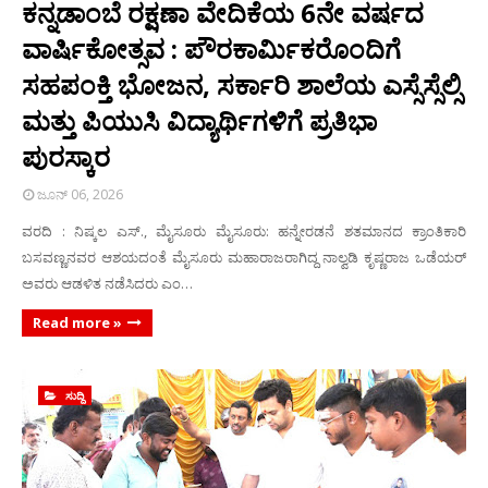
ಕನ್ನಡಾಂಬೆ ರಕ್ಷಣಾ ವೇದಿಕೆಯ 6ನೇ ವರ್ಷದ
ವಾರ್ಷಿಕೋತ್ಸವ : ಪೌರಕಾರ್ಮಿಕರೊಂದಿಗೆ
ಸಹಪಂಕ್ತಿ ಭೋಜನ, ಸರ್ಕಾರಿ ಶಾಲೆಯ ಎಸ್ಸೆಸ್ಸೆಲ್ಸಿ
ಮತ್ತು ಪಿಯುಸಿ ವಿದ್ಯಾರ್ಥಿಗಳಿಗೆ ಪ್ರತಿಭಾ
ಪುರಸ್ಕಾರ
ಜೂನ್ 06, 2026
ವರದಿ : ನಿಷ್ಕಲ ಎಸ್., ಮೈಸೂರು ಮೈಸೂರು: ಹನ್ನೇರಡನೆ ಶತಮಾನದ ಕ್ರಾಂತಿಕಾರಿ
ಬಸವಣ್ಣನವರ ಆಶಯದಂತೆ ಮೈಸೂರು ಮಹಾರಾಜರಾಗಿದ್ದ ನಾಲ್ವಡಿ ಕೃಷ್ಣರಾಜ ಒಡೆಯರ್
ಅವರು ಆಡಳಿತ ನಡೆಸಿದರು ಎಂ…
Read more »
ಸುದ್ದಿ