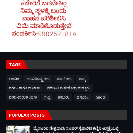
TAGS
ಅಂಕಣ
ಅಂತರರಾಷ್ಟ್ರೀಯ
ರಾಜಕೀಯ
ರಾಜ್ಯ
ವರದಿ- ಶಾರೂಖ್ ಖಾನ್
ವರದಿ-ಟಿ.ಬಿ.ಸಂತೋಷ ಮದ್ದೂರು
ವರದಿ-ಶಾರುಕ್ ಖಾನ್
ಸುದ್ದಿ
ಹನೂರು
ಹನೂರು.
Suddi
POPULAR POSTS
ಮೈಸೂರಿನ ನೇತ್ರಧಾಮ ಸೂಪರ್ ಸ್ಪೆಷಾಲಿಟಿ ಕಣ್ಣಿನ ಆಸ್ಪತ್ರೆಯಲ್ಲಿ