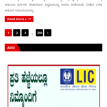
ಅಹಿಂದಾ ವರ್ಗಗಳ ನೇತಾರರಾದ ಸಿದ್ದರಾಮಯ್ಯ ಅವರು ರಾಜೀನಾಮೆ ನೀಡಿದ ಬಳಿಕ
ಅಹಿಂದ ಸಮುದಾಯದಲ್ಲ…
Read more »
...
1
2
3
250
ADD