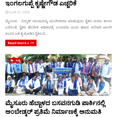
ಇಂಗಲಗುಪ್ಪೆ ಕೃಷ್ಣೇಗೌಡ ಎಚ್ಚರಿಕೆ
ಜೂನ್ 23, 2026
ಮೈಸೂರು : ವಿದ್ಯುತ್ ವಲಯವನ್ನು ಖಾಸಗೀಕರಣ ಮಾಡುವುದು ರೈತರ ಮರಣ ಶಾಸನ
ಬರೆದಂತೆ, ರೈತರ ಹೆಸರೇಳಿ ಅಧಿಕಾರಕ್ಕೆ ಬಂದವರು ಇಂದು ಹಣದ ಆಸೆಗಾಗಿ ಖಾಸಗಿ
ಕಂಪನಿ ಜತೆ ಕೈ ಜೋಡಿಸಿ ರೈತರ ಬೆ…
Read more »
ಸುದ್ದಿ
ಮೈಸೂರು ಹೆಬ್ಬಾಳದ ಬಸವನಗುಡಿ ಪಾರ್ಕಿನಲ್ಲಿ
ಅಂಬೇಡ್ಕರ್ ಪ್ರತಿಮೆ ನಿರ್ಮಾಣಕ್ಕೆ ಅನುಮತಿ