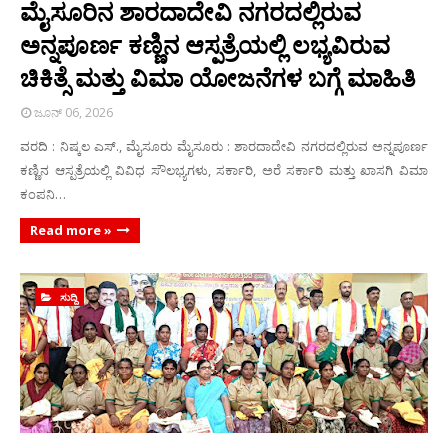
ಮೈಸೂರಿನ ಶಾರದಾದೇವಿ ನಗರದಲ್ಲಿರುವ
ಅನ್ನಪೂರ್ಣ ಕಣ್ಣಿನ ಆಸ್ಪತ್ರೆಯಲ್ಲಿ ಲಭ್ಯವಿರುವ
ಚಿಕಿತ್ಸೆ ಮತ್ತು ವಿಮಾ ಯೋಜನೆಗಳ ಬಗ್ಗೆ ಮಾಹಿತಿ
ಜೂನ್ 06, 2026
ವರದಿ : ನಿಷ್ಕಲ ಎಸ್., ಮೈಸೂರು ಮೈಸೂರು : ಶಾರದಾದೇವಿ ನಗರದಲ್ಲಿರುವ ಅನ್ನಪೂರ್ಣ
ಕಣ್ಣಿನ ಆಸ್ಪತ್ರೆಯಲ್ಲಿ ವಿವಿಧ ಸೌಲಭ್ಯಗಳು, ಸರ್ಕಾರಿ, ಅರೆ ಸರ್ಕಾರಿ ಮತ್ತು ಖಾಸಗಿ ವಿಮಾ
ಕಂಪನಿ…
Read more »
ಸುದ್ದಿ