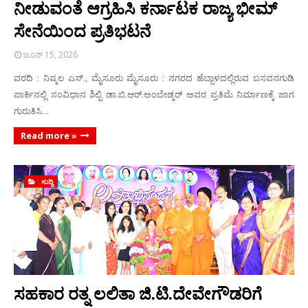
ನೀಡುವಂತೆ ಆಗ್ರಹಿಸಿ ಕರ್ನಾಟಕ ರಾಜ್ಯ ಭೀಮ್
ಸೇನೆಯಿಂದ ಪ್ರತಿಭಟನೆ
ಜೂನ್ 15, 2026
ವರದಿ : ನಿಷ್ಕಲ ಎಸ್., ಮೈಸೂರು ಮೈಸೂರು : ನಗರದ ಹೆಬ್ಬಾಳದಲ್ಲಿರುವ ಬಸವನಗುಡಿ
ಪಾರ್ಕಿನಲ್ಲಿ ಸಂವಿಧಾನ ಶಿಲ್ಪಿ ಡಾ.ಬಿ.ಆರ್.ಅಂಬೇಡ್ಕರ್ ಅವರ ಪ್ರತಿಮೆ ನಿರ್ಮಾಣಕ್ಕೆ ಜಾಗ
ಗುರುತಿಸಿ…
Read more »
ಸುದ್ದಿ
ಸಹಕಾರ ರತ್ನ ಲಲಿತಾ ಜಿ.ಟಿ.ದೇವೇಗೌಡರಿಗೆ