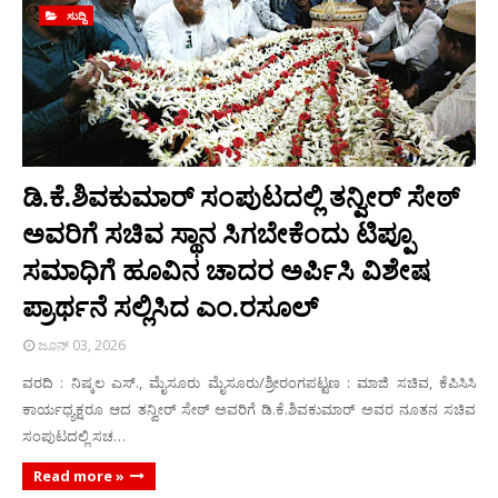
ಸುದ್ದಿ
ಡಿ.ಕೆ.ಶಿವಕುಮಾರ್ ಸಂಪುಟದಲ್ಲಿ ತನ್ವೀರ್ ಸೇಠ್
ಅವರಿಗೆ ಸಚಿವ ಸ್ಥಾನ ಸಿಗಬೇಕೆಂದು ಟಿಪ್ಪೂ
ಸಮಾಧಿಗೆ ಹೂವಿನ ಚಾದರ ಅರ್ಪಿಸಿ ವಿಶೇಷ
ಪ್ರಾರ್ಥನೆ ಸಲ್ಲಿಸಿದ ಎಂ.ರಸೂಲ್
ಜೂನ್ 03, 2026
ವರದಿ : ನಿಷ್ಕಲ ಎಸ್., ಮೈಸೂರು ಮೈಸೂರು/ಶ್ರೀರಂಗಪಟ್ಟಣ : ಮಾಜಿ ಸಚಿವ, ಕೆಪಿಸಿಸಿ
ಕಾರ್ಯಧ್ಯಕ್ಷರೂ ಆದ ತನ್ವೀರ್ ಸೇಠ್ ಅವರಿಗೆ ಡಿ.ಕೆ.ಶಿವಕುಮಾರ್ ಅವರ ನೂತನ ಸಚಿವ
ಸಂಪುಟದಲ್ಲಿ ಸಚ…
Read more »