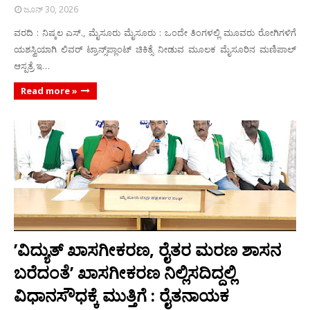
ಜೂನ್ 30, 2026
ವರದಿ : ನಿಷ್ಕಲ ಎಸ್., ಮೈಸೂರು ಮೈಸೂರು : ಒಂದೇ ತಿಂಗಳಲ್ಲಿ ಮೂವರು ರೋಗಿಗಳಿಗೆ
ಯಶಸ್ವಿಯಾಗಿ ಲಿವರ್ ಟ್ರಾನ್ಸ್‌ಪ್ಲಾಂಟ್ ಚಿಕಿತ್ಸೆ ನೀಡುವ ಮೂಲಕ ಮೈಸೂರಿನ ಮಣಿಪಾಲ್
ಆಸ್ಪತ್ರೆ ಇ…
Read more »
’ವಿದ್ಯುತ್ ಖಾಸಗೀಕರಣ, ರೈತರ ಮರಣ ಶಾಸನ
ಬರೆದಂತೆ’ ಖಾಸಗೀಕರಣ ನಿಲ್ಲಿಸದಿದ್ದಲ್ಲಿ
ವಿಧಾನಸೌಧಕ್ಕೆ ಮುತ್ತಿಗೆ : ರೈತನಾಯಕ