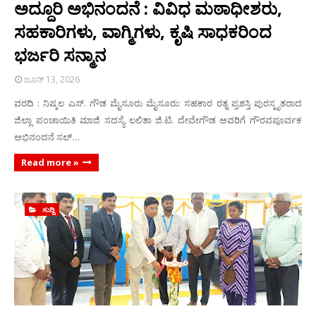
ಅದ್ದೂರಿ ಅಭಿನಂದನೆ : ವಿವಿಧ ಮಠಾಧೀಶರು,
ಸಹಕಾರಿಗಳು, ವಾಗ್ಮಿಗಳು, ಕೃಷಿ ಸಾಧಕರಿಂದ
ಭರ್ಜರಿ ಸನ್ಮಾನ
ಜೂನ್ 13, 2026
ವರದಿ : ನಿಷ್ಕಲ ಎಸ್. ಗೌಡ ಮೈಸೂರು ಮೈಸೂರು: ಸಹಕಾರ ರತ್ನ ಪ್ರಶಸ್ತಿ ಪುರಸ್ಕೃತರಾದ
ಜಿಲ್ಲಾ ಪಂಚಾಯಿತಿ ಮಾಜಿ ಸದಸ್ಯೆ ಲಲಿತಾ ಜಿ.ಟಿ. ದೇವೇಗೌಡ ಅವರಿಗೆ ಗೌರವಪೂರ್ವಕ
ಅಭಿನಂದನೆ ಸಲ್…
Read more »
ಸುದ್ದಿ