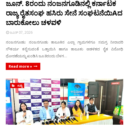
ಜೂನ್. 8ರಂದು ನಂಜನಗೂಡಿನಲ್ಲಿ ಕರ್ನಾಟಕ
ರಾಜ್ಯ ರೈತಸಂಘ ಹಸಿರು ಸೇನೆ ಸಂಘಟನೆಯಿAದ
ಬಾರುಕೋಲು ಚಳವಳಿ
ಜೂನ್ 07, 2026
ನಂಜನಗೂಡು: ನಂಜನಗೂಡು ತಾಲೂಕಿನ ಎಲ್ಲಾ ಗ್ರಾಮಗಳಿಗೂ ಸಮಗ್ರ ನೀರಾವರಿ
ಸೌಕರ್ಯ ಕಲ್ಪಿಸುವಂತೆ ಒತ್ತಾಯಿಸಿ ಹಾಗೂ ತಾಲೂಕು ಆಡಳಿತದ ರೈತ ವಿರೋಧಿ
ಧೋರಣೆಯನ್ನು ಖಂಡಿಸಿ ಜೂ.8ರಂದು ಬೆಳಗ…
Read more »
ಸುದ್ದಿ