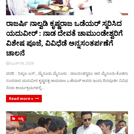
ರಾಜರ್ಷಿ ನಾಲ್ವಡಿ ಕೃಷ್ಣರಾಜ ಒಡೆಯರ್ ಸ್ಮರಿಸಿದ
ಯದುವೀರ್ : ನಾಡ ದೇವತೆ ಚಾಮುಂಡೇಶ್ವರಿಗೆ
ವಿಶೇಷ ಪೂಜೆ, ವಿವಿಧೆಡೆ ಅನ್ನಸಂತರ್ಪಣೆಗೆ
ಚಾಲನೆ
ಜೂನ್ 04, 2026
ವರದಿ : ನಿಷ್ಕಲ ಎಸ್., ಮೈಸೂರು ಮೈಸೂರು : ರಾಜವಂಶಸ್ಥರೂ ಆದ ಮೈಸೂರು-ಕೊಡಗು
ಸಂದರಾದ ಯದುವೀರ ಕೃಷ್ಣದತ್ತ ಚಾಮರಾಜ ಒಡೆಯರ್ ಅವರು ಇಂದು ದಿನಪೂರ್ತಿ ವಿವಿಧ
ಸೇವಾ ಕಾರ್ಯಕ್ರಮಗಳಲ್ಲಿ…
Read more »
ಸುದ್ದಿ