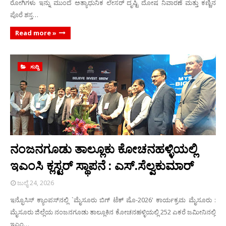
ರೋಗಿಗಳು ಇನ್ನು ಮುಂದೆ ಅತ್ಯಾಧುನಿಕ ಲೇಸರ್ ದೃಷ್ಟಿ ದೋಷ ನಿವಾರಣೆ ಮತ್ತು ಕಣ್ಣಿನ
ಪೊರೆ ಶಸ್ತ…
Read more »
ಸುದ್ದಿ
ನಂಜನಗೂಡು ತಾಲ್ಲೂಕು ಕೋಚನಹಳ್ಳಿಯಲ್ಲಿ
ಇಎಂಸಿ ಕ್ಲಸ್ಟರ್ ಸ್ಥಾಪನೆ : ಎಸ್.ಸೆಲ್ವಕುಮಾರ್
ಜುಲೈ 24, 2026
ಇನ್ಫೊಸಿಸ್ ಕ್ಯಾಂಪಸ್‌ನಲ್ಲಿ `ಮೈಸೂರು ಬಿಗ್ ಟೆಕ್ ಷೊ-2026' ಕಾರ್ಯಕ್ರಮ ಮೈಸೂರು :
ಮೈಸೂರು ಜಿಲ್ಲೆಯ ನಂಜನಗೂಡು ತಾಲ್ಲೂಕಿನ ಕೋಚನಹಳ್ಳಿಯಲ್ಲಿ 252 ಎಕರೆ ಜಮೀನಿನಲ್ಲಿ
ಇಎಂ…