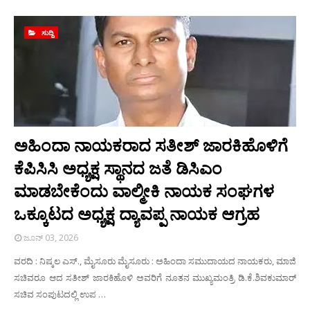
ಸುದ್ದಿ
ಅಹಿಂದಾ ನಾಯಕರಾದ ಸತೀಶ್ ಜಾರಕಿಹೊಳಿಗೆ
ಕೆಪಿಸಿಸಿ ಅಧ್ಯಕ್ಷ ಸ್ಥಾನದ ಜತೆ ಡಿಸಿಎಂ
ಮಾಡಬೇಕೆಂದು ವಾಲ್ಮೀಕಿ ನಾಯಕ ಸಂಘಗಳ
ಒಕ್ಕೂಟದ ಅಧ್ಯಕ್ಷ ದ್ಯಾವಪ್ಪ ನಾಯಕ ಆಗ್ರಹ
ಜೂನ್ 03, 2026
ವರದಿ : ನಿಷ್ಕಲ ಎಸ್., ಮೈಸೂರು ಮೈಸೂರು : ಅಹಿಂದಾ ಸಮುದಾಯದ ನಾಯಕರು, ಮಾಜಿ
ಸಚಿವರೂ ಆದ ಸತೀಶ್ ಜಾರಕಿಹೊಳಿ ಅವರಿಗೆ ನೂತನ ಮುಖ್ಯಮಂತ್ರಿ ಡಿ.ಕೆ.ಶಿವಕುಮಾರ್
ಸಚಿವ ಸಂಪುಟದಲ್ಲಿ ಉಪ …