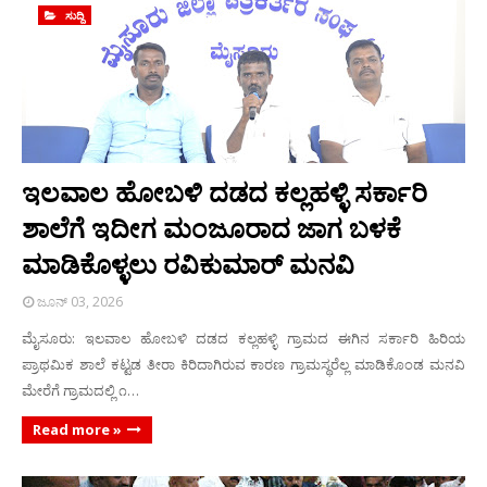
ಸುದ್ದಿ
ಇಲವಾಲ ಹೋಬಳಿ ದಡದ ಕಲ್ಲಹಳ್ಳಿ ಸರ್ಕಾರಿ
ಶಾಲೆಗೆ ಇದೀಗ ಮಂಜೂರಾದ ಜಾಗ ಬಳಕೆ
ಮಾಡಿಕೊಳ್ಳಲು ರವಿಕುಮಾರ್ ಮನವಿ
ಜೂನ್ 03, 2026
ಮೈಸೂರು: ಇಲವಾಲ ಹೋಬಳಿ ದಡದ ಕಲ್ಲಹಳ್ಳಿ ಗ್ರಾಮದ ಈಗಿನ ಸರ್ಕಾರಿ ಹಿರಿಯ
ಪ್ರಾಥಮಿಕ ಶಾಲೆ ಕಟ್ಟಡ ತೀರಾ ಕಿರಿದಾಗಿರುವ ಕಾರಣ ಗ್ರಾಮಸ್ಥರೆಲ್ಲ ಮಾಡಿಕೊಂಡ ಮನವಿ
ಮೇರೆಗೆ ಗ್ರಾಮದಲ್ಲಿ ೧…
Read more »