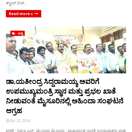
ತನ್ವೀರ್ ಸೇಠ್…
Read more »
ಸುದ್ದಿ
ಡಾ.ಯತೀಂದ್ರ ಸಿದ್ದರಾಮಯ್ಯ ಅವರಿಗೆ
ಉಪಮುಖ್ಯಮಂತ್ರಿ ಸ್ಥಾನ ಮತ್ತು ಪ್ರಭಲ ಖಾತೆ
ನೀಡುವಂತೆ ಮೈಸೂರಿನಲ್ಲಿ ಅಹಿಂದಾ ಸಂಘಟನೆ
ಆಗ್ರಹ
ಮೇ 30, 2026
ವರದಿ : ನಿಷ್ಕಲ ಎಸ್., ಮೈಸೂರು ಮೈಸೂರು : ಮುಖ್ಯಮಂತ್ರಿ ಸ್ಥಾನಕ್ಕೆ ಜನನಾಯಕರು ಮತ್ತು