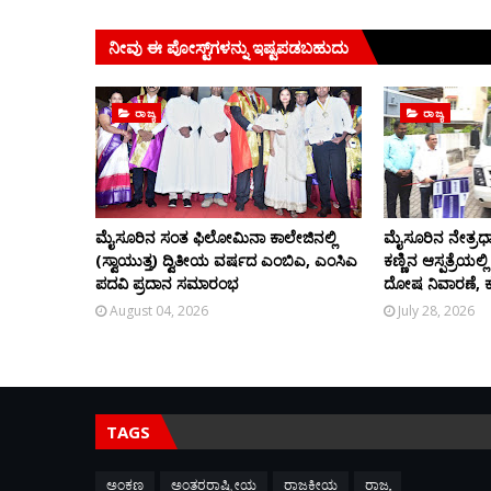
ನೀವು ಈ ಪೋಸ್ಟ್‌ಗಳನ್ನು ಇಷ್ಟಪಡಬಹುದು
ರಾಜ್ಯ
ರಾಜ್ಯ
ಮೈಸೂರಿನ ಸಂತ ಫಿಲೋಮಿನಾ ಕಾಲೇಜಿನಲ್ಲಿ
ಮೈಸೂರಿನ ನೇತ್ರಧಾ
(ಸ್ವಾಯುತ್ತ) ದ್ವಿತೀಯ ವರ್ಷದ ಎಂಬಿಎ, ಎಂಸಿಎ
ಕಣ್ಣಿನ ಆಸ್ಪತ್ರೆಯಲ್
ಪದವಿ ಪ್ರದಾನ ಸಮಾರಂಭ
ದೋಷ ನಿವಾರಣೆ, ಕಣ್ಣ
August 04, 2026
July 28, 2026
TAGS
ಅಂಕಣ
ಅಂತರರಾಷ್ಟ್ರೀಯ
ರಾಜಕೀಯ
ರಾಜ್ಯ