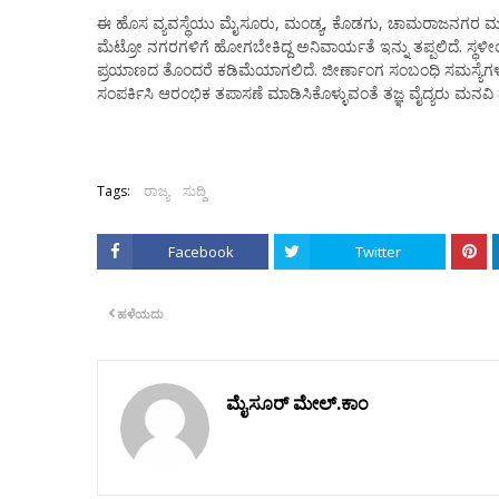
ಈ ಹೊಸ ವ್ಯವಸ್ಥೆಯು ಮೈಸೂರು, ಮಂಡ್ಯ, ಕೊಡಗು, ಚಾಮರಾಜನಗರ ಮತ್ತು ನ
ಮೆಟ್ರೋ ನಗರಗಳಿಗೆ ಹೋಗಬೇಕಿದ್ದ ಅನಿವಾರ್ಯತೆ ಇನ್ನು ತಪ್ಪಲಿದೆ. ಸ್ಥಳ
ಪ್ರಯಾಣದ ತೊಂದರೆ ಕಡಿಮೆಯಾಗಲಿದೆ. ಜೀರ್ಣಾಂಗ ಸಂಬಂಧಿ ಸಮಸ್ಯೆಗಳು
ಸಂಪರ್ಕಿಸಿ ಆರಂಭಿಕ ತಪಾಸಣೆ ಮಾಡಿಸಿಕೊಳ್ಳುವಂತೆ ತಜ್ಞ ವೈದ್ಯರು ಮನವಿ
Tags:
ರಾಜ್ಯ
ಸುದ್ದಿ
Facebook
Twitter
ಹಳೆಯದು
ಮೈಸೂರ್ ಮೇಲ್.ಕಾಂ