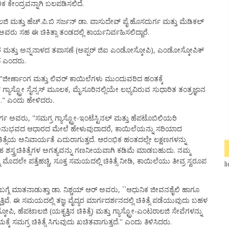
ಕ ಕೇಂದ್ರವನ್ನಾಗಿ ಬಲಪಡಿಸಲಿದೆ.
ಾಲಜಿ ಮತ್ತು ಹೆಚ್.ಪಿ.ಬಿ ಸರ್ಜನ್ ಡಾ. ವಾಸುದೇವ್ ಪೈ ಹೊಸದುರ್ಗ ಮತ್ತು ಮೆಡಿಕಲ್
 ಅವರು ಸಹ ಈ ಚಿಕಿತ್ಸಾ ತಂಡದಲ್ಲಿ ಕಾರ್ಯನಿರ್ವಹಿಸಲಿದ್ದಾರೆ.
 ಮತ್ತು ಅನ್ನನಾಳದ ತಪಾಸಣೆ (ಅಪ್ಪರ್ ಜಿಐ ಎಂಡೋಸ್ಕೋಪಿ), ಎಂಡೋಸ್ಕೋಪಿಕ್
ದೆ ಎಂದರು.
 "ಜೀರ್ಣಾಂಗ ಮತ್ತು ಲಿವರ್ ಕಾಯಿಲೆಗಳು ಮುಂದುವರಿದ ಹಂತಕ್ಕೆ
್ ಗ್ಯಾಸ್ಟ್ರೋ ಸೈನ್ಸಸ್ ಮೂಲಕ, ಮೈಸೂರಿನಲ್ಲಿಯೇ ಲಭ್ಯವಿರುವ ಸುಧಾರಿತ ತಂತ್ರಜ್ಞಾನ
ಿ." ಎಂದು ಹೇಳಿದರು.
್ಗ ಅವರು, "ಸಮಗ್ರ ಗ್ಯಾಸ್ಟ್ರೋ-ಇಂಟೆಸ್ಟಿನಲ್ ಮತ್ತು ಹೆಪಟೊಬಿಲಿಯರಿ
ಜೀವನದ ಅನುಭವದ ಆಧಾರದ ಮೇಲೆ ಹೇಳುವುದಾದರೆ, ಕಾಯಿಲೆಯನ್ನು ಸರಿಯಾದ
ಿಕಿತ್ಸೆಯ ಅನಿವಾರ್ಯತೆ ಎದುರಾಗುತ್ತದೆ. ಆರಂಭಿಕ ಹಂತದಲ್ಲೇ ಲಕ್ಷಣಗಳನ್ನು
ತಹ ಶಸ್ತ್ರಚಿಕಿತ್ಸೆಗಳ ಅಗತ್ಯವನ್ನು ಗಣನೀಯವಾಗಿ ಕಡಿಮೆ ಮಾಡಬಹುದು. ನಮ್ಮ
ದಲೇ ಪತ್ತೆಹಚ್ಚಿ, ಸೂಕ್ತ ಸಮಯದಲ್ಲಿ ಚಿಕಿತ್ಸೆ ನೀಡಿ, ಕಾಯಿಲೆಯು ತೀವ್ರ ಸ್ವರೂಪ
l
ಗ್ಗೆ ಮಾತನಾಡುತ್ತಾ ಡಾ. ನಿಶ್ಚಯ್ ಆರ್ ಅವರು, ``ಆಧುನಿಕ ಜೀವನಶೈಲಿ ಹಾಗೂ
್ತಿವೆ. ಈ ಸಮಯದಲ್ಲಿ ತಜ್ಞ ವೈದ್ಯರ ಮಾರ್ಗದರ್ಶನದಲ್ಲಿ ಚಿಕಿತ್ಸೆ ಪಡೆಯುವುದು ಬಹಳ
, ಹೆಪಟಾಲಜಿ (ಯಕೃತ್ತಿನ ಚಿಕಿತ್ಸೆ) ಮತ್ತು ಗ್ಯಾಸ್ಟ್ರೋ-ಎಂಟರಾಲಜಿ ಸೇವೆಗಳನ್ನು
ಮಗ್ರ ಚಿಕಿತ್ಸೆ ಸಿಗುವುದು ಖಚಿತವಾಗುತ್ತದೆ.'' ಎಂದು ತಿಳಿಸಿದರು.