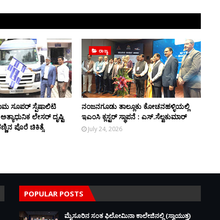
ರಾಜ್ಯ
ಮ ಸೂಪರ್ ಸ್ಪೆಷಾಲಿಟಿ
ನಂಜನಗೂಡು ತಾಲ್ಲೂಕು ಕೋಚನಹಳ್ಳಿಯಲ್ಲಿ
ಲಿ ಅತ್ಯಾಧುನಿಕ ಲೇಸರ್ ದೃಷ್ಟಿ
ಇಎಂಸಿ ಕ್ಲಸ್ಟರ್ ಸ್ಥಾಪನೆ : ಎಸ್.ಸೆಲ್ವಕುಮಾರ್
ಿನ ಪೊರೆ ಚಿಕಿತ್ಸೆ
July 24, 2026
POPULAR POSTS
ಮೈಸೂರಿನ ಸಂತ ಫಿಲೋಮಿನಾ ಕಾಲೇಜಿನಲ್ಲಿ (ಸ್ವಾಯುತ್ತ)