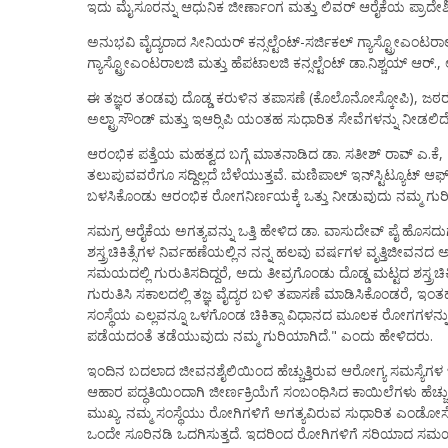
ಇದು ಮೈಸೂರನ್ನು ಆಧುನಿಕ ಜೀರ್ಣಾಂಗ ಮತ್ತು ಲಿವರ್ ಆರೈಕೆಯ ಪ್ರಾದೇಶಿ
ಅನುಭವಿ ವೈದ್ಯರಾದ ಸೀನಿಯರ್ ಕನ್ಸಲ್ಟೆಂಟ್-ಸರ್ಜಿಕಲ್ ಗ್ಯಾಸ್ಟ್ರೋಎಂಟರ
ಗ್ಯಾಸ್ಟ್ರೋಎಂಟರಾಲಜಿ ಮತ್ತು ಹೆಪಟಾಲಜಿ ಕನ್ಸಲ್ಟೆಂಟ್ ಡಾ.ನಿಶ್ಚಯ್ ಆರ್.,
ಈ ತಜ್ಞರ ತಂಡವು ದೊಡ್ಡ ಕರುಳಿನ ತಪಾಸಣೆ (ಕೊಲೊನೋಸ್ಕೋಪಿ), ಜಠರ
ಅಲ್ಟ್ರಾಸೌಂಡ್ ಮತ್ತು ಇಆರ್‍ಸಿಪಿ ಯಂತಹ ಸುಧಾರಿತ ಸೇವೆಗಳನ್ನು ನೀಡಲಿ
ಆರಂಭಿಕ ಪತ್ತೆಯ ಮಹತ್ವದ ಬಗ್ಗೆ ಮಾತನಾಡಿದ ಡಾ. ಸತೀಶ್ ರಾವ್ ಎ.ಕೆ,
ತಲುಪುವವರೆಗೂ ಸದ್ದಿಲ್ಲದೆ ಬೆಳೆಯುತ್ತವೆ. ಮಣಿಪಾಲ್ ಇನ್‍ಸ್ಟಿಟ್ಯೂಟ್ ಆಫ
ಬಳಸಿಕೊಂಡು ಆರಂಭಿಕ ರೋಗನಿರ್ಣಯಕ್ಕೆ ಒತ್ತು ನೀಡುವುದು ನಮ್ಮ ಗುರ
ಸಮಗ್ರ ಆರೈಕೆಯ ಅಗತ್ಯವನ್ನು ಒತ್ತಿ ಹೇಳಿದ ಡಾ. ವಾಸುದೇವ್ ಪೈ ಹೊಸದುರ
ಶಸ್ತ್ರಚಿಕಿತ್ಸೆಗಳ ನಿರ್ವಹಣೆಯಲ್ಲಿನ ನನ್ನ ಹಲವು ವರ್ಷಗಳ ವೃತ್ತಿ
ಸಮಯದಲ್ಲಿ ಗುರುತಿಸದಿದ್ದರೆ, ಅದು ತೀವ್ರಗೊಂಡು ದೊಡ್ಡ ಮಟ್ಟದ ಶಸ್ತ್ರಚ
ಗುರುತಿಸಿ ಸಕಾಲದಲ್ಲಿ ತಜ್ಞ ವೈದ್ಯರ ಬಳಿ ತಪಾಸಣೆ ಮಾಡಿಸಿಕೊಂಡರೆ, ಇಂ
ಸಂಸ್ಥೆಯ ಎಲ್ಲವನ್ನೂ ಒಳಗೊಂಡ ಚಿಕಿತ್ಸಾ ವಿಧಾನದ ಮೂಲಕ ರೋಗಗಳನ್ನು ಮೊ
ಪಡೆಯದಂತೆ ತಡೆಯುವುದು ನಮ್ಮ ಗುರಿಯಾಗಿದೆ." ಎಂದು ಹೇಳಿದರು.
ಇಂದಿನ ಬದಲಾದ ಜೀವನಶೈಲಿಯಿಂದ ಹೆಚ್ಚುತ್ತಿರುವ ಆರೋಗ್ಯ ಸಮಸ್ಯೆಗಳ ಬ
ಆಹಾರ ಪದ್ಧತಿಯಿಂದಾಗಿ ಜೀರ್ಣಕ್ರಿಯೆಗೆ ಸಂಬಂಧಿಸಿದ ಕಾಯಿಲೆಗಳು ಹೆಚ್ಚುತ
ಮುಖ್ಯ. ನಮ್ಮ ಸಂಸ್ಥೆಯು ರೋಗಿಗಳಿಗೆ ಅಗತ್ಯವಿರುವ ಸುಧಾರಿತ ಎಂಡೋಸ್ಕೋಪಿ
ಒಂದೇ ಸೂರಿನಡಿ ಒದಗಿಸುತ್ತದೆ. ಇದರಿಂದ ರೋಗಿಗಳಿಗೆ ಸರಿಯಾದ ಸಮಯಕ್ಕೆ ಸ