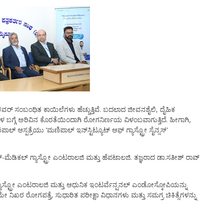
 ಲಿವರ್ ಸಂಬಂಧಿತ ಕಾಯಿಲೆಗಳು ಹೆಚ್ಚುತ್ತಿವೆ. ಬದಲಾದ ಜೀವನಶೈಲಿ, ದೈಹಿಕ
ಣಗಳ ಬಗ್ಗೆ ಅರಿವಿನ ಕೊರತೆಯಿಂದಾಗಿ ರೋಗನಿರ್ಣಯ ವಿಳಂಬವಾಗುತ್ತಿದೆ. ಹೀಗಾಗಿ,
 ಆಸ್ಪತ್ರೆಯು ‘ಮಣಿಪಾಲ್ ಇನ್‍ಸ್ಟಿಟ್ಯೂಟ್ ಆಫ್ ಗ್ಯಾಸ್ಟ್ರೋ ಸೈನ್ಸಸ್'
್ಟೆಂಟ್-ಮೆಡಿಕಲ್ ಗ್ಯಾಸ್ಟ್ರೋ ಎಂಟರಾಲಜಿ ಮತ್ತು ಹೆಪಟಾಲಜಿ. ತಜ್ಞರಾದ ಡಾ.ಸತೀಶ್ ರಾವ್
್ಯಾಸ್ಟ್ರೋ ಎಂಟರಾಲಜಿ ಮತ್ತು ಆಧುನಿಕ ಇಂಟರ್ವೆನ್ಷನಲ್ ಎಂಡೋಸ್ಕೋಪಿಯನ್ನು
ಿಖರ ರೋಗಪತ್ತೆ, ಸುಧಾರಿತ ಪರೀಕ್ಷಾ ವಿಧಾನಗಳು ಮತ್ತು ಸಮಗ್ರ ಚಿಕಿತ್ಸೆಗಳನ್ನು