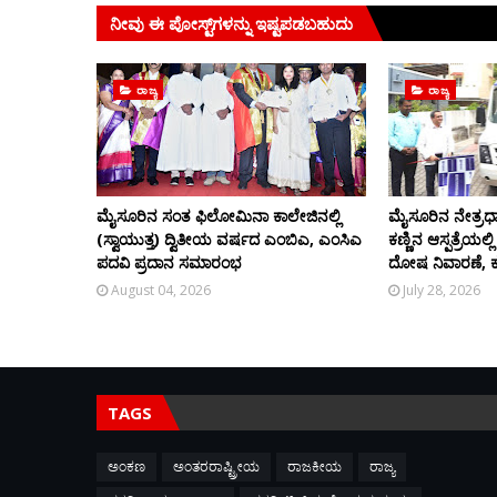
ನೀವು ಈ ಪೋಸ್ಟ್‌ಗಳನ್ನು ಇಷ್ಟಪಡಬಹುದು
ರಾಜ್ಯ
ರಾಜ್ಯ
ಮೈಸೂರಿನ ಸಂತ ಫಿಲೋಮಿನಾ ಕಾಲೇಜಿನಲ್ಲಿ
ಮೈಸೂರಿನ ನೇತ್ರಧಾ
(ಸ್ವಾಯುತ್ತ) ದ್ವಿತೀಯ ವರ್ಷದ ಎಂಬಿಎ, ಎಂಸಿಎ
ಕಣ್ಣಿನ ಆಸ್ಪತ್ರೆಯಲ್
ಪದವಿ ಪ್ರದಾನ ಸಮಾರಂಭ
ದೋಷ ನಿವಾರಣೆ, ಕಣ್ಣ
August 04, 2026
July 28, 2026
TAGS
ಅಂಕಣ
ಅಂತರರಾಷ್ಟ್ರೀಯ
ರಾಜಕೀಯ
ರಾಜ್ಯ