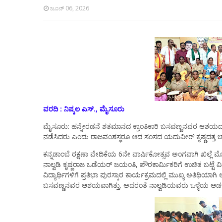
ಜೂನ್ 06, 2026
ವರದಿ : ನಿಷ್ಕಲ ಎಸ್., ಮೈಸೂರು
ಮೈಸೂರು: ಹನ್ನೇರಡನೆ ಶತಮಾನದ ಕ್ರಾಂತಿಕಾರಿ ಬಸವಣ್ಣನವರ ಆಶಯದಂ
ನಡೆಸಿದರು ಎಂದು ರಾಜವಂಶಸ್ಥರೂ ಆದ ಸಂಸದ ಯದುವೀರ್ ಕೃಷ್ಣದತ್ತ
ಕನ್ನಡಾಂಬೆ ರಕ್ಷಣಾ ವೇದಿಕೆಯ 6ನೇ ವಾರ್ಷಿಕೋತ್ಸವ ಅಂಗವಾಗಿ ಖಿಲ್ಲೆ 
ನಾಲ್ವಡಿ ಕೃಷ್ಣರಾಜ ಒಡೆಯರ್ ಜಯಂತಿ, ಪೌರಕಾರ್ಮಿಕರಿಗೆ ಉಚಿತ ಬಟ್ಟೆ ವಿತ
ವಿದ್ಯಾರ್ಥಿಗಳಿಗೆ ಪ್ರತಿಭಾ ಪುರಸ್ಕಾರ ಕಾರ್ಯಕ್ರಮದಲ್ಲಿ ಮುಖ್ಯ ಅತಿಥ
ಬಸವಣ್ಣನವರ ಆಶಯವಾಗಿತ್ತು. ಅದರಂತೆ ನಾಲ್ವಡಿಯವರು ಒಳ್ಳೆಯ ಆಡಳಿ