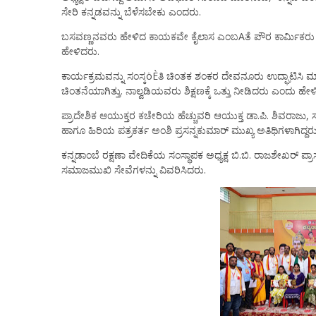
ಸೇರಿ ಕನ್ನಡವನ್ನು ಬೆಳೆಸಬೇಕು ಎಂದರು.
ಬಸವಣ್ಣನವರು ಹೇಳಿದ ಕಾಯಕವೇ ಕೈಲಾಸ ಎಂಬAತೆ ಪೌರ ಕಾರ್ಮಿಕರು ತಮ
ಹೇಳಿದರು.
ಕಾರ್ಯಕ್ರಮವನ್ನು ಸಂಸ್ಕöÈತಿ ಚಿಂತಕ ಶಂಕರ ದೇವನೂರು ಉದ್ಘಾಟಿಸಿ
ಚಿಂತನೆಯಾಗಿತ್ತು. ನಾಲ್ವಡಿಯವರು ಶಿಕ್ಷಣಕ್ಕೆ ಒತ್ತು ನೀಡಿದರು ಎಂದು ಹೇಳ
ಪ್ರಾದೇಶಿಕ ಆಯುಕ್ತರ ಕಚೇರಿಯ ಹೆಚ್ಚುವರಿ ಆಯುಕ್ತ ಡಾ.ಪಿ. ಶಿವರಾಜು
ಹಾಗೂ ಹಿರಿಯ ಪತ್ರಕರ್ತ ಅಂಶಿ ಪ್ರಸನ್ನಕುಮಾರ್ ಮುಖ್ಯ ಅತಿಥಿಗಳಾಗಿದ್ದರು
ಕನ್ನಡಾಂಬೆ ರಕ್ಷಣಾ ವೇದಿಕೆಯ ಸಂಸ್ಥಾಪಕ ಅಧ್ಯಕ್ಷ ಬಿ.ಬಿ. ರಾಜಶೇಖರ
ಸಮಾಜಮುಖಿ ಸೇವೆಗಳನ್ನು ವಿವರಿಸಿದರು.