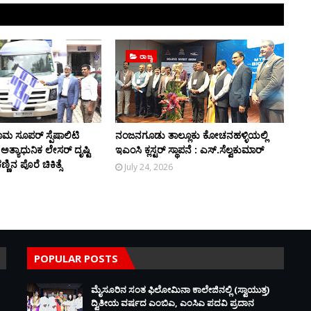
ರಾಜ್ಯ
ಮ ಸೂಪರ್ ಸ್ಪೆಷಾಲಿಟಿ
ನಂಜನಗೂಡು ತಾಲ್ಲೂಕು ಕೋಚನಹಳ್ಳಿಯಲ್ಲಿ
ಲಿ ಅತ್ಯಾಧುನಿಕ ಲೇಸರ್ ದೃಷ್ಟಿ
ಇಎಂಸಿ ಕ್ಲಸ್ಟರ್ ಸ್ಥಾಪನೆ : ಎಸ್.ಸೆಲ್ವಕುಮಾರ್
ಿನ ಪೊರೆ ಚಿಕಿತ್ಸೆ
July 24, 2026
POPULAR POSTS
ಮೈಸೂರಿನ ಸಂತ ಫಿಲೋಮಿನಾ ಕಾಲೇಜಿನಲ್ಲಿ (ಸ್ವಾಯುತ್ತ)
ದ್ವಿತೀಯ ವರ್ಷದ ಎಂಬಿಎ, ಎಂಸಿಎ ಪದವಿ ಪ್ರದಾನ