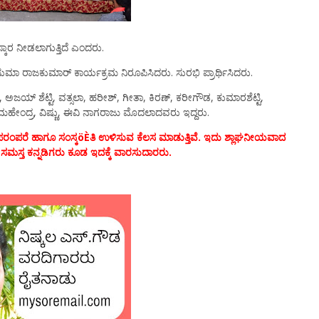
ಸ್ಕಾರ ನೀಡಲಾಗುತ್ತಿದೆ ಎಂದರು.
ುಮಾ ರಾಜಕುಮಾರ್ ಕಾರ್ಯಕ್ರಮ ನಿರೂಪಿಸಿದರು. ಸುರಭಿ ಪ್ರಾರ್ಥಿಸಿದರು.
ಯ್ ಶೆಟ್ಟಿ, ವತ್ಸಲಾ, ಹರೀಶ್, ಗೀತಾ, ಕಿರಣ್, ಕರೀಗೌಡ, ಕುಮಾರಶೆಟ್ಟಿ,
, ಮಹೇಂದ್ರ, ವಿಷ್ಣು, ಈವಿ ನಾಗರಾಜು ಮೊದಲಾದವರು ಇದ್ದರು.
, ಪರಂಪರೆ ಹಾಗೂ ಸಂಸ್ಕöÈತಿ ಉಳಿಸುವ ಕೆಲಸ ಮಾಡುತ್ತಿವೆ. ಇದು ಶ್ಲಾಘನೀಯವಾದ
ಮಸ್ತ ಕನ್ನಡಿಗರು ಕೂಡ ಇದಕ್ಕೆ ವಾರಸುದಾರರು.