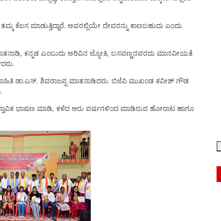
್ಮ ಕೆಲಸ ಮಾಡುತ್ತಿದ್ದಾರೆ. ಅವರಲ್ಲಿಯೇ ದೇವರನ್ನು ಕಾಣಬಹುದು ಎಂದು
 ಮಾತನಾಡಿ, ಕನ್ನಡ ಎಂಬುದು ಅರಿವಿನ ಜ್ಯೋತಿ, ಬಸವಣ್ಣನವರದು ಮಾನವೀಯತೆ
ಿದರು.
, ಸಾಹಿತಿ ಡಾ.ಎಸ್. ಶಿವರಾಜಪ್ಪ ಮಾತನಾಡಿದರು. ಬಿಜೆಪಿ ಮುಖಂಡ ಕವೀಶ್ ಗೌಡ
.
್ ಪ್ರಾಸ್ತಾವಿಕ ಭಾಷಣ ಮಾಡಿ, ಕಳೆದ ಆರು ವರ್ಷಗಳಿಂದ ಮಾಡಿರುವ ಹೋರಾಟ ಹಾಗೂ