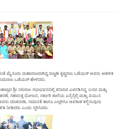
ತೆ ಮೈಸೂರು ಮಹಾರಾಜರಾಗಿದ್ದ ನಾಲ್ವಡಿ ಕೃಷ್ಣರಾಜ ಒಡೆಯರ್ ಅವರು ಆಡಳಿತ
 ಚಾಮರಾಜ ಒಡೆಯರ್ ಹೇಳಿದರು.
ಮೊಹಲ್ಲಾದ ಶ್ರೀ ನಟರಾಜ ಸಭಾಭವನದಲ್ಲಿ ಶನಿವಾರ ಏರ್ಪಡಿಸಿದ್ದ ಬಸವ ಮತ್ತು
ರಣೆ, ಸಹಪಂಕ್ತಿ ಭೋಜನ, ಸರ್ಕಾರಿ ಶಾಲೆಯ ಎಸ್ಸೆಸ್ಸೆಲ್ಸಿ ಮತ್ತು ಪಿಯುಸಿ
ಿಯಾಗಿ ಅವರು ಮಾತನಾಡಿ, ಸಮಾನತೆ ಹಾಗೂ ಎಲ್ಲರಿಗೂ ಅವಕಾಶ ಕಲ್ಪಿಸುವುದು
ತ ನೀಡಿದರು ಎಂದು ಸ್ಮರಿಸಿದರು.