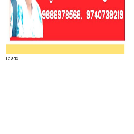
lic add