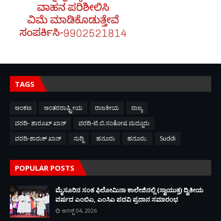
TAGS
ಅಂಕಣ
ಅಂತರರಾಷ್ಟ್ರೀಯ
ರಾಜಕೀಯ
ರಾಜ್ಯ
ವರದಿ- ಶಾರೂಖ್ ಖಾನ್
ವರದಿ-ಟಿ.ಬಿ.ಸಂತೋಷ ಮದ್ದೂರು
ವರದಿ-ಶಾರುಕ್ ಖಾನ್
ಸುದ್ದಿ
ಹನೂರು
ಹನೂರು.
Suddi
POPULAR POSTS
ಮೈಸೂರಿನ ಸಂತ ಫಿಲೋಮಿನಾ ಕಾಲೇಜಿನಲ್ಲಿ (ಸ್ವಾಯುತ್ತ) ದ್ವಿತೀಯ
ವರ್ಷದ ಎಂಬಿಎ, ಎಂಸಿಎ ಪದವಿ ಪ್ರದಾನ ಸಮಾರಂಭ
ಆಗಸ್ಟ್ 04, 2026