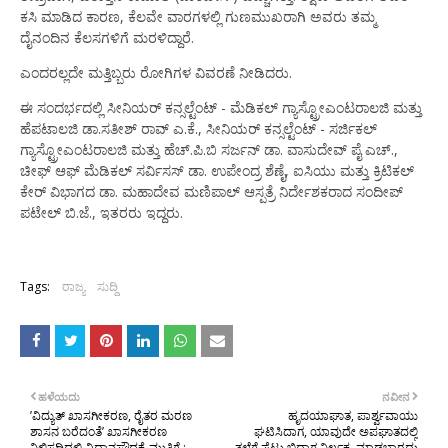
ಕಸಿ ಮಾಡಿದ ಕಾರಣ, ಕೆಲವೇ ವಾರಗಳಲ್ಲಿ ಗುಣಮುಖರಾಗಿ ಅವರು ತಮ್ಮ
ದೈನಂದಿನ ಕೆಲಸಗಳಿಗೆ ಮರಳಿದ್ದಾರೆ.
ಎಂದರಲ್ಲದೇ ಮತ್ತಿಬ್ಬರು ರೋಗಿಗಳ ವಿವರಣೆ ನೀಡಿದರು.
ಈ ಸಂದರ್ಭದಲ್ಲಿ ಸೀನಿಯರ್ ಕನ್ಸಲ್ಟೆಂಟ್ - ಮೆಡಿಕಲ್ ಗ್ಯಾಸ್ಟ್ರೋಎಂಟರಾಲಜಿ ಮತ್ತು
ಹೆಪಟಾಲಜಿ ಡಾ.ಸತೀಶ್ ರಾವ್ ಎ.ಕೆ., ಸೀನಿಯರ್ ಕನ್ಸಲ್ಟೆಂಟ್ - ಸರ್ಜಿಕಲ್
ಗ್ಯಾಸ್ಟ್ರೋಎಂಟರಾಲಜಿ ಮತ್ತು ಹೆಚ್.ಪಿ.ಬಿ ಸರ್ಜನ್ ಡಾ. ವಾಸುದೇವ್ ಪೈ ಎಚ್.,
ಚೀಫ್ ಆಫ್ ಮೆಡಿಕಲ್ ಸರ್ವಿಸಸ್ ಡಾ. ಉಪೇಂದ್ರ ಶೆಣೈ, ಐಸಿಯು ಮತ್ತು ಕ್ರಿಟಿಕಲ್
ಕೇರ್ ವಿಭಾಗದ ಡಾ. ಮಹಾದೇವ ಮಣಿಪಾಲ್ ಆಸ್ಪತ್ರೆ ನಿರ್ದೇಶಕರಾದ ಸಂದೀಪ್
ಪಟೇಲ್ ಬಿ.ಜೆ., ಇತರರು ಇದ್ದರು.
Tags:
ರಾಜ್ಯ
ಸುದ್ದಿ
ಹಳೆಯದು
ನವೀನ
’ವಿದ್ಯುತ್ ಖಾಸಗೀಕರಣ, ರೈತರ ಮರಣ
ಹೃದಯಾಘಾತ, ಪಾರ್ಶ್ವವಾಯು
ಶಾಸನ ಬರೆದಂತೆ’ ಖಾಸಗೀಕರಣ
ಘಟಿಸಿದಾಗ, ಯಾವುದೇ ಅಪಘಾತದಲ್ಲಿ
ನಿಲ್ಲಿಸದಿದ್ದಲ್ಲಿ ವಿಧಾನಸೌಧಕ್ಕೆ ಮುತ್ತಿಗೆ :
ತಲೆಗೆ ಪೆಟ್ಟು ಬಿದ್ದಾಗ ನಿರ್ಲಕ್ಷ್ಯ ಮಾಡಬಾರದು