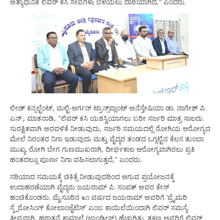
ಅತ್ಯಾಧುನಿಕ ಲಿವರ್ ಕಸಿ ಸೇವೆಗಳು ಬೆಳೆಯಲು ದಾರಿಯಾಗಿದೆ," ಎಂದರು.
ಲೀಡ್ ಕನ್ಸಲ್ಟೆಂಟ್, ಮಲ್ಟಿ-ಆರ್ಗನ್ ಟ್ರಾನ್ಸ್‌ಪ್ಲಾಂಟ್ ಅನೆಸ್ತೇಷಿಯಾ ಡಾ. ನಾಗೇಶ್ ಪಿ.
ಎನ್., ಮಾತನಾಡಿ, "ಲಿವರ್ ಕಸಿ ಯಶಸ್ವಿಯಾಗಲು ಬರೀ ಸರ್ಜರಿ ಮಾತ್ರ ಸಾಲದು.
ಸುರಕ್ಷಿತವಾಗಿ ಅರವಳಿಕೆ ನೀಡುವುದು, ಸರ್ಜರಿ ಸಮಯದಲ್ಲಿ ರೋಗಿಯ ಆರೋಗ್ಯದ
ಮೇಲೆ ನಿರಂತರ ನಿಗಾ ಇಡುವುದು ಮತ್ತು ವೈದ್ಯರ ತಂಡದ ಒಗ್ಗಟ್ಟಿನ ಕೆಲಸ ತುಂಬಾ
ಮುಖ್ಯ. ರೋಗಿ ಬೇಗ ಗುಣಮುಖರಾಗಿ, ದೀರ್ಘಕಾಲ ಆರೋಗ್ಯವಾಗಿರಲು ಪ್ರತಿ
ಹಂತದಲ್ಲೂ ಪೂರ್ಣ ನಿಗಾ ವಹಿಸಲಾಗುತ್ತದೆ," ಎಂದರು.
ಸರಿಯಾದ ಸಮಯಕ್ಕೆ ಚಿಕಿತ್ಸೆ ನೀಡುವುದರಿಂದ ಆಗುವ ಪ್ರಯೋಜನಕ್ಕೆ
ಉದಾಹರಣೆಯಾಗಿ ವೈದ್ಯರು ಜಯರಾಮ್ ಪಿ. ಸಂಪತ್ ಅವರ ಕೇಸ್
ಹಂಚಿಕೊಂಡರು. ಮೈಸೂರಿನ ೬೧ ವರ್ಷದ ಜಯರಾಮ್ ಅವರಿಗೆ ’ಪ್ರೈಮರಿ
ಸ್ಕ್ಲೆರೋಸಿಂಗ್ ಕೋಲಾಂಜೈಟಿಸ್’ ಎಂಬ ಕಾಯಿಲೆಯಿಂದಾಗಿ ಲಿವರ್ ಸಮಸ್ಯೆ
ತೀವ್ರವಾಗಿ, ಹಠಾತ್ತನೆ ಕಾಮಾಲೆ (ಜಾಂಡೀಸ್) ಹೆಚ್ಚಾಗಿತ್ತು. ತಕ್ಷಣ ಅವರಿಗೆ ಲಿವರ್