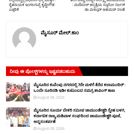
ರೈತನಾಯಕ ಇಂಗಲಗುಪ್ಪೆ ಕೃಷ್ಣೇಗೌಡ
: ಮಣಿಪಾಲ್ ಆಸ್ಪತ್ರೆಯ ನ್ಯೂರೋ ಸರ್ಜನ್
ಎಚ್ಚರಿಕೆ
ಡಾ.ಮಕ್ಸೂದ್ ಅಹಮದ್ ಸಲಹೆ
ಮೈಸೂರ್ ಮೇಲ್.ಕಾಂ
ನೀವು ಈ ಪೋಸ್ಟ್‌ಗಳನ್ನು ಇಷ್ಟಪಡಬಹುದು
ಮೈಸೂರಿನ ಕುವೆಂಪು ನಗರದಲ್ಲಿ 7ನೇ ಮಳಿಗೆ ತೆರೆದ ಕಲಾಮಂದಿರ್ :
ಒಂದೇ ಸೂರಿನಡಿ ಇಡೀ ಕುಟುಂಬದ ಸಮಗ್ರ ಶಾಪಿಂಗ್ ತಾಣ
August 08, 2026
ಮೈಸೂರಿನ ಸೂರ್ಯ ಬೇಕರಿ ಸಮೀಪ ಚಾಮುಂಡೇಶ್ವರಿ ಸ್ನೇಹ ಬಳಗ,
ಕರ್ನಾಟಕ ರಾಜ್ಯ ಮಡಿವಾಳ ಸಂಘದಿಂದ ಚಾಮುಂಡೇಶ್ವರಿ ಪೂಜೆ,
ಅನ್ನಸಂತರ್ಪಣೆ
August 08, 2026