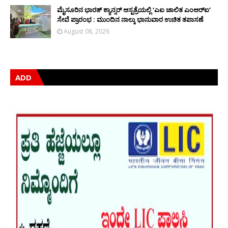
ಮೈಸೂರಿನ ಭಾರತ್ ಕ್ಯಾನ್ಸರ್ ಆಸ್ಪತ್ರೆಯಲ್ಲಿ ‘ಎಐ ಚಾಲಿತ ಎಂಆರ್‌ಐ’
ಸೇವೆ ಪ್ರಾರಂಭ : ಮುಂದಿನ ನಾಲ್ಕು ಭಾನುವಾರ ಉಚಿತ ತಪಾಸಣೆ
August 08, 2026
ADD