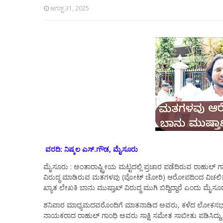
ಆಗಸ್ಟ್ 31, 2025
ವರದಿ: ನಿಷ್ಕಲ ಎಸ್.ಗೌಡ, ಮೈಸೂರು
ಮೈಸೂರು : ಅಂತಾರಾಷ್ಟ್ರೀಯ ಮಟ್ಟದಲ್ಲಿ ಪ್ರಚಾರ ಪಡೆದಿರುವ ರಾಹುಲ್ 
ವಿರುದ್ಧ ಮಾಡಿರುವ ಮತಗಳವು (ವೋಟ್ ಚೋರಿ) ಆರೋಪದಿಂದ ವಿಚಲಿತ
ಖ್ಯಾತ ಲೇಖಕಿ ಬಾನು ಮುಷ್ತಾಖ್ ವಿರುದ್ಧ ಮುಗಿ ಬಿದ್ದಿದ್ದಾರೆ ಎಂದು ಮೈ
ಶನಿವಾರ ಮಾಧ್ಯಮದವರೊಂದಿಗೆ ಮಾತನಾಡಿದ ಅವರು, ಕಳೆದ ಲೋಕಸಭಾ ಚ
ನಾಯಕರಾದ ರಾಹುಲ್ ಗಾಂಧಿ ಅವರು ಸಾಕ್ಷಿ ಸಮೇತ ಸಾಬೀತು ಪಡಿಸಿದ್ದು,