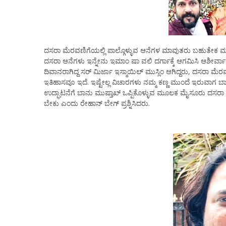
ದಸರಾ ಮೆರವಣಿಗೆಯಲ್ಲಿ ಪಾಲ್ಗೊಳ್ಳುವ ಆನೆಗಳ ಮಾವುತರು ಬಹುತೇಕ ಮುಸ್ಲಿಂ 
ದಸರಾ ಆನೆಗಳು ಇನ್ನೇನು ಇಮಾಂ ಷಾ ವಲಿ ದರ್ಗಾಕ್ಕೆ ಆಗಮಿಸಿ ಆಶೀರ್ವಾ
ದಿವಾನರಾಗಿದ್ದ ಸರ್ ಮಿರ್ಜಾ ಇಸ್ಮಾಯಿಲ್ ಮುಸ್ಲಿಂ ಆಗಿದ್ದರು, ದಸರಾ 
ಇತಿಹಾಸವೂ ಇದೆ. ಇಷ್ಟೇಲ್ಲ ವಿಚಾರಗಳು ನಮ್ಮ ಕಣ್ಣ ಮುಂದೆ ಇರುವಾಗ ಬಾನು 
ಉದ್ಘಾಟನೆಗೆ ಬಾನು ಮುಷ್ತಾಖ್ ಒಪ್ಪಿಕೊಳ್ಳುವ ಮೂಲಕ ಮೈಸೂರು ದಸರಾ ಸಂಭ್ರಮ
ಬೇಕು ಎಂದು ರೇಹಾನ್ ಬೇಗ್ ಪ್ರಶ್ನಿಸಿದರು.