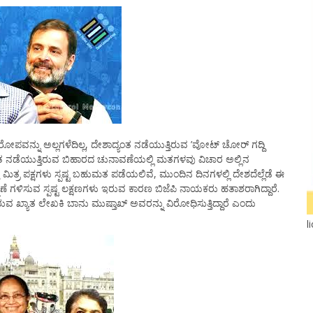
್ನು ಅಲ್ಲಗಳೆದಿಲ್ಲ, ದೇಶಾದ್ಯಂತ ನಡೆಯುತ್ತಿರುವ ’ವೋಟ್ ಚೋರ್ ಗದ್ದಿ
 ನಡೆಯುತ್ತಿರುವ ಬಿಹಾರದ ಚುನಾವಣೆಯಲ್ಲಿ ಮತಗಳವು ವಿಚಾರ ಅಲ್ಲಿನ
 ಮಿತ್ರ ಪಕ್ಷಗಳು ಸ್ಪಷ್ಟ ಬಹುಮತ ಪಡೆಯಲಿವೆ, ಮುಂದಿನ ದಿನಗಳಲ್ಲಿ ದೇಶದೆಲ್ಲೆಡೆ ಈ
ೆ ಗಳಿಸುವ ಸ್ಪಷ್ಟ ಲಕ್ಷಣಗಳು ಇರುವ ಕಾರಣ ಬಿಜೆಪಿ ನಾಯಕರು ಹತಾಶರಾಗಿದ್ದಾರೆ.
್ಯಾತ ಲೇಖಕಿ ಬಾನು ಮುಷ್ತಾಖ್ ಅವರನ್ನು ವಿರೋಧಿಸುತ್ತಿದ್ದಾರೆ ಎಂದು
l