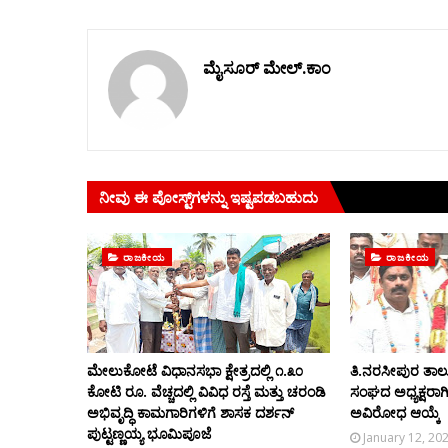
ಮೈಸೂರ್ ಮೇಲ್.ಕಾಂ
ನೀವು ಈ ಪೋಸ್ಟ್‌ಗಳನ್ನು ಇಷ್ಟಪಡಬಹುದು
ರಾಜಕೀಯ
ರಾಜಕೀಯ
ಮೇಲುಕೋಟೆ ವಿಧಾನಸಭಾ ಕ್ಷೇತ್ರದಲ್ಲಿ ೧.೩೦
ತಿ.ನರಸೀಪುರ ತಾಲ
ಕೋಟಿ ರೂ. ವೆಚ್ಚದಲ್ಲಿ ವಿವಿಧ ರಸ್ತೆ ಮತ್ತು ಚರಂಡಿ
ಸಂಘದ ಅಧ್ಯಕ್ಷರಾಗ
ಅಭಿವೃದ್ಧಿ ಕಾಮಗಾರಿಗಳಿಗೆ ಶಾಸಕ ದರ್ಶನ್
ಅವಿರೋಧ ಆಯ್ಕೆ
ಪುಟ್ಟಣ್ಣಯ್ಯ ಭೂಮಿಪೂಜೆ
January 12, 20