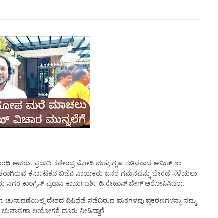
ಗಾಂಧಿ ಅವರು, ಪ್ರಧಾನಿ ನರೇಂದ್ರ ಮೋದಿ ಮತ್ತು ಗೃಹ ಸಚಿವರಾದ ಅಮಿತ್ ಶಾ
ರಾಗಿರುವ ಕರ್ನಾಟಕದ ಬಿಜೆಪಿ ನಾಯಕರು ಜನರ ಗಮನವನ್ನು ಬೇರೆಡೆ ಸೆಳೆಯಲು
ಸೂರು ನಗರ ಕಾಂಗ್ರೆಸ್ ಪ್ರಧಾನ ಕಾರ್ಯದರ್ಶಿ ಡಿ.ರೇಹಾನ್ ಬೇಗ್ ಆರೋಪಿಸಿದರು.
ುನಾವಣೆಯಲ್ಲಿ ದೇಶದ ವಿವಿಧೆಡೆ ನಡೆದಿರುವ ಮತಗಳವು ಪ್ರಕರಣಗಳನ್ನು ನಮ್ಮ
 ಚುನಾವಣಾ ಆಯೋಗಕ್ಕೆ ದೂರು ನೀಡಿದ್ದಾರೆ.