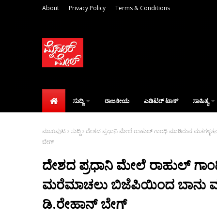
About
Privacy Policy
Terms & Conditions
ಸುದ್ದಿ
ರಾಜಕೀಯ
ಎಡಿಟರ್‌ ಟಾಕ್
ಸಾಹಿತ್ಯ
ಮುಖಪುಟ
ಸುದ್ದಿ
ದೇಶದ ಪ್ರಧಾನಿ ಮೇಲೆ ರಾಹುಲ್ ಗಾಂಧಿ ಮಾಡಿರುವ ಮತಗಳ್ಳತ
ಬೇಗ್
ದೇಶದ ಪ್ರಧಾನಿ ಮೇಲೆ ರಾಹುಲ್ ಗ
ಮರೆಮಾಚಲು ಬಿಜೆಪಿಯಿಂದ ಬಾನು ಮುಷ
ಡಿ.ರೇಹಾನ್ ಬೇಗ್