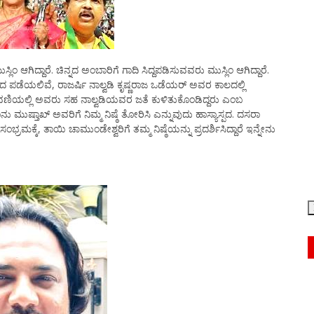
ಆಗಿದ್ದಾರೆ. ಚಿನ್ನದ ಅಂಬಾರಿಗೆ ಗಾದಿ ಸಿದ್ದಪಡಿಸುವವರು ಮುಸ್ಲಿಂ ಆಗಿದ್ದಾರೆ.
ದ ಪಡೆಯಲಿವೆ, ರಾಜರ್ಷಿ ನಾಲ್ವಡಿ ಕೃಷ್ಣರಾಜ ಒಡೆಯರ್ ಅವರ ಕಾಲದಲ್ಲಿ
ಮೆರವಣಿಯಲ್ಲಿ ಅವರು ಸಹ ನಾಲ್ವಡಿಯವರ ಜತೆ ಕುಳಿತುಕೊಂಡಿದ್ದರು ಎಂಬ
ಮುಷ್ತಾಖ್ ಅವರಿಗೆ ನಿಮ್ಮ ನಿಷ್ಠೆ ತೋರಿಸಿ ಎನ್ನುವುದು ಹಾಸ್ಯಾಸ್ಪದ. ದಸರಾ
ಕ್ಕೆ, ತಾಯಿ ಚಾಮುಂಡೇಶ್ವರಿಗೆ ತಮ್ಮ ನಿಷ್ಠೆಯನ್ನು ಪ್ರದರ್ಶಿಸಿದ್ದಾರೆ ಇನ್ನೇನು