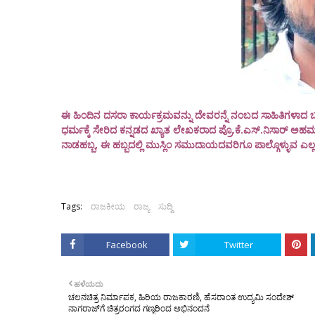
ಈ ಹಿಂದಿನ ದಸರಾ ಕಾರ್ಯಕ್ರಮವನ್ನು ದೇವರನ್ನೆ ನಂಬದ ಸಾಹಿತಿಗಳಾದ ಬರಗ
ಧರ್ಮಕ್ಕೆ ಸೇರಿದ ಕನ್ನಡದ ಖ್ಯಾತ ಲೇಖಕರಾದ ಪ್ರೊ.ಕೆ.ಎಸ್.ನಿಸಾರ್ ಅಹ
ನಾಡಹಬ್ಬ, ಈ ಹಬ್ಬದಲ್ಲಿ ಮುಸ್ಲಿಂ ಸಮುದಾಯದವರಿಗೂ ಪಾಲ್ಗೊಳ್ಳುವ ಎ
Tags:
ರಾಜಕೀಯ
ರಾಜ್ಯ
ಸುದ್ದಿ
Facebook
Twitter
ಹಳೆಯದು
ಚಲನಚಿತ್ರ ನಿರ್ಮಾಪಕ, ಹಿರಿಯ ರಾಜಕಾರಣಿ, ಹೆಸರಾಂತ ಉದ್ಯಮಿ ಸಂದೇಶ್
ನಾಗರಾಜ್‌ಗೆ ಚಿತ್ರರಂಗದ ಗಣ್ಯರಿಂದ ಅಭಿನಂದನೆ