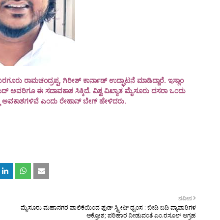
ೂರು ರಾಮಚಂದ್ರಪ್ಪ, ಗಿರೀಶ್ ಕಾರ್ನಾಡ್ ಉದ್ಘಾಟನೆ ಮಾಡಿದ್ದಾರೆ. ಇಸ್ಲಾಂ
ಮದ್ ಅವರಿಗೂ ಈ ಸದಾವಕಾಶ ಸಿಕ್ಕಿದೆ. ವಿಶ್ವ ವಿಖ್ಯಾತ ಮೈಸೂರು ದಸರಾ ಒಂದು
ಲ್ಲ ಅವಕಾಶಗಳಿವೆ ಎಂದು ರೇಹಾನ್ ಬೇಗ್ ಹೇಳಿದರು.
ನವೀನ
ಮೈಸೂರು ಮಹಾನಗರ ಪಾಲಿಕೆಯಿಂದ ಫುಡ್ ಸ್ಟ್ರೀಟ್ ಧ್ವಂಸ : ಬೀದಿ ಬದಿ ವ್ಯಾಪಾರಿಗಳ
ಆಕ್ರೋಶ; ಪರಿಹಾರ ನೀಡುವಂತೆ ಎಂ.ರಸೂಲ್ ಆಗ್ರಹ