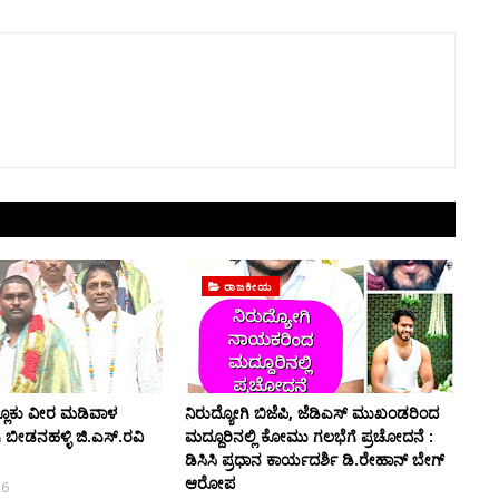
ರಾಜಕೀಯ
್ಲೂಕು ವೀರ ಮಡಿವಾಳ
ನಿರುದ್ಯೋಗಿ ಬಿಜೆಪಿ, ಜೆಡಿಎಸ್ ಮುಖಂಡರಿಂದ
ಿ ಬೀಡನಹಳ್ಳಿ ಜಿ.ಎಸ್.ರವಿ
ಮದ್ದೂರಿನಲ್ಲಿ ಕೋಮು ಗಲಭೆಗೆ ಪ್ರಚೋದನೆ :
ಡಿಸಿಸಿ ಪ್ರಧಾನ ಕಾರ್ಯದರ್ಶಿ ಡಿ.ರೇಹಾನ್ ಬೇಗ್
ಆರೋಪ
26