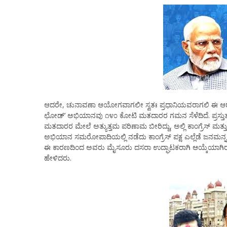
ಆದರೇ, ಚುನಾವಣಾ ಆಯೋಗವಾಗಲೀ ಸ್ವತಃ ಪ್ರಧಾನಿಯವರಾಗಲಿ ಈ ಆರೋಪವನ
ಛೋಡ್’ ಅಭಿಯಾನವು ೧೪೦ ಕೋಟಿ ಮತದಾರರ ಗಮನ ಸೆಳೆದಿದೆ. ಪ್ರಸ್ತುತ
ಮತದಾರರ ಮೇಲೆ ಅತ್ಯುತ್ತಮ ಪರಿಣಾಮ ಬೀರಿದ್ದು, ಅಲ್ಲಿ ಕಾಂಗ್ರೆಸ್ ಮತ್ತು
ಅಭಿಯಾನ ಸಮರೋಪಾದಿಯಲ್ಲಿ ನಡೆದು ಕಾಂಗ್ರೆಸ್ ಪಕ್ಷ ಎಲ್ಲೆಡೆ ಜನಮನ್ನಣ
ಈ ಕಾರಣದಿಂದ ಅವರು ಮೈಸೂರು ದಸರಾ ಉದ್ಘಾಟಕರಾಗಿ ಆಯ್ಕೆಯಾಗಿರುವ ಖ
ಹೇಳಿದರು.