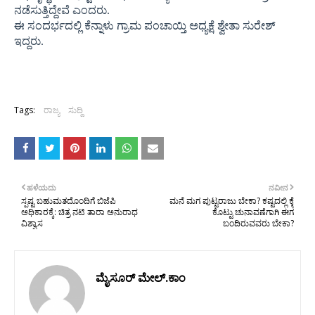
ನಡೆಸುತ್ತಿದ್ದೇವೆ ಎಂದರು.
ಈ ಸಂದರ್ಭದಲ್ಲಿ ಕೆನ್ನಾಳು ಗ್ರಾಮ ಪಂಚಾಯ್ತಿ ಅಧ್ಯಕ್ಷೆ ಶ್ವೇತಾ ಸುರೇಶ್‌
ಇದ್ದರು.
Tags:
ರಾಜ್ಯ
ಸುದ್ದಿ
ಹಳೆಯದು
ನವೀನ
ಸ್ಪಷ್ಟ ಬಹುಮತದೊಂದಿಗೆ ಬಿಜೆಪಿ
ಮನೆ ಮಗ ಪುಟ್ಟರಾಜು ಬೇಕಾ? ಕಷ್ಟದಲ್ಲಿ ಕೈ
ಅಧಿಕಾರಕ್ಕೆ: ಚಿತ್ರ ನಟಿ ತಾರಾ ಅನುರಾಧ
ಕೊಟ್ಟು ಚುನಾವಣೆಗಾಗಿ ಈಗ
ವಿಶ್ವಾಸ
ಬಂದಿರುವವರು ಬೇಕಾ?
ಮೈಸೂರ್ ಮೇಲ್.ಕಾಂ