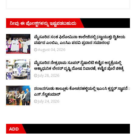
ನೀವು ಈ ಪೋಸ್ಟ್‌ಗಳನ್ನು ಇಷ್ಟಪಡಬಹುದು
ಮೈಸೂರಿನ ಸಂತ ಫಿಲೋಮಿನಾ ಕಾಲೇಜಿನಲ್ಲಿ (ಸ್ವಾಯುತ್ತ) ದ್ವಿತೀಯ
ವರ್ಷದ ಎಂಬಿಎ, ಎಂಸಿಎ ಪದವಿ ಪ್ರದಾನ ಸಮಾರಂಭ
August 04, 2026
ಮೈಸೂರಿನ ನೇತ್ರಧಾಮ ಸೂಪರ್ ಸ್ಪೆಷಾಲಿಟಿ ಕಣ್ಣಿನ ಆಸ್ಪತ್ರೆಯಲ್ಲಿ
ಅತ್ಯಾಧುನಿಕ ಲೇಸರ್ ದೃಷ್ಟಿ ದೋಷ ನಿವಾರಣೆ, ಕಣ್ಣಿನ ಪೊರೆ ಚಿಕಿತ್ಸೆ
July 28, 2026
ನಂಜನಗೂಡು ತಾಲ್ಲೂಕು ಕೋಚನಹಳ್ಳಿಯಲ್ಲಿ ಇಎಂಸಿ ಕ್ಲಸ್ಟರ್ ಸ್ಥಾಪನೆ :
ಎಸ್.ಸೆಲ್ವಕುಮಾರ್
July 24, 2026
ADD