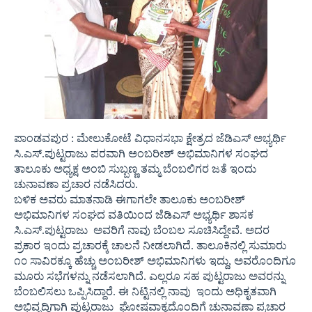
ಪಾಂಡವಪುರ : ಮೇಲುಕೋಟೆ ವಿಧಾನಸಭಾ ಕ್ಷೇತ್ರದ ಜೆಡಿಎಸ್‌ ಅಭ್ಯರ್ಥಿ
ಸಿ.ಎಸ್‌.ಪುಟ್ಟರಾಜು ಪರವಾಗಿ ಅಂಬರೀಶ್‌ ಅಭಿಮಾನಿಗಳ ಸಂಘದ
ತಾಲೂಕು ಅಧ್ಯಕ್ಷ ಅಂಬಿ ಸುಬ್ಬಣ್ಣ ತಮ್ಮ ಬೆಂಬಲಿಗರ ಜತೆ ಇಂದು
ಚುನಾವಣಾ ಪ್ರಚಾರ ನಡೆಸಿದರು.
ಬಳಿಕ ಅವರು ಮಾತನಾಡಿ ಈಗಾಗಲೇ ತಾಲೂಕು ಅಂಬರೀಶ್‌
ಅಭಿಮಾನಿಗಳ ಸಂಘದ ವತಿಯಿಂದ ಜೆಡಿಎಸ್‌ ಅಭ್ಯರ್ಥಿ ಶಾಸಕ
ಸಿ.ಎಸ್‌.ಪುಟ್ಟರಾಜು ಅವರಿಗೆ ನಾವು ಬೆಂಬಲ ಸೂಚಿಸಿದ್ದೇವೆ. ಅದರ
ಪ್ರಕಾರ ಇಂದು ಪ್ರಚಾರಕ್ಕೆ ಚಾಲನೆ ನೀಡಲಾಗಿದೆ. ತಾಲೂಕಿನಲ್ಲಿ ಸುಮಾರು
೧೦ ಸಾವಿರಕ್ಕೂ ಹೆಚ್ಚು ಅಂಬರೀಶ್‌ ಅಭಿಮಾನಿಗಳು ಇದ್ದು, ಅವರೊಂದಿಗೂ
ಮೂರು ಸಭೆಗಳನ್ನು ನಡೆಸಲಾಗಿದೆ. ಎಲ್ಲರೂ ಸಹ ಪುಟ್ಟರಾಜು ಅವರನ್ನು
ಬೆಂಬಲಿಸಲು ಒಪ್ಪಿಸಿದ್ದಾರೆ. ಈ ನಿಟ್ಟಿನಲ್ಲಿ ನಾವು ಇಂದು ಅಧಿಕೃತವಾಗಿ
ಅಭಿವೃದ್ಧಿಗಾಗಿ ಪುಟ್ಟರಾಜು ಘೋಷವಾಕ್ಯದೊಂದಿಗೆ ಚುನಾವಣಾ ಪ್ರಚಾರ