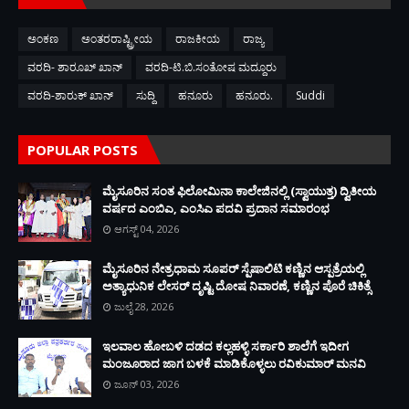
ಅಂಕಣ
ಅಂತರರಾಷ್ಟ್ರೀಯ
ರಾಜಕೀಯ
ರಾಜ್ಯ
ವರದಿ- ಶಾರೂಖ್ ಖಾನ್
ವರದಿ-ಟಿ.ಬಿ.ಸಂತೋಷ ಮದ್ದೂರು
ವರದಿ-ಶಾರುಕ್ ಖಾನ್
ಸುದ್ದಿ
ಹನೂರು
ಹನೂರು.
Suddi
POPULAR POSTS
ಮೈಸೂರಿನ ಸಂತ ಫಿಲೋಮಿನಾ ಕಾಲೇಜಿನಲ್ಲಿ (ಸ್ವಾಯುತ್ತ) ದ್ವಿತೀಯ
ವರ್ಷದ ಎಂಬಿಎ, ಎಂಸಿಎ ಪದವಿ ಪ್ರದಾನ ಸಮಾರಂಭ
ಆಗಸ್ಟ್ 04, 2026
ಮೈಸೂರಿನ ನೇತ್ರಧಾಮ ಸೂಪರ್ ಸ್ಪೆಷಾಲಿಟಿ ಕಣ್ಣಿನ ಆಸ್ಪತ್ರೆಯಲ್ಲಿ
ಅತ್ಯಾಧುನಿಕ ಲೇಸರ್ ದೃಷ್ಟಿ ದೋಷ ನಿವಾರಣೆ, ಕಣ್ಣಿನ ಪೊರೆ ಚಿಕಿತ್ಸೆ
ಜುಲೈ 28, 2026
ಇಲವಾಲ ಹೋಬಳಿ ದಡದ ಕಲ್ಲಹಳ್ಳಿ ಸರ್ಕಾರಿ ಶಾಲೆಗೆ ಇದೀಗ
ಮಂಜೂರಾದ ಜಾಗ ಬಳಕೆ ಮಾಡಿಕೊಳ್ಳಲು ರವಿಕುಮಾರ್ ಮನವಿ
ಜೂನ್ 03, 2026