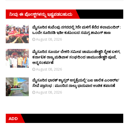
ನೀವು ಈ ಪೋಸ್ಟ್‌ಗಳನ್ನು ಇಷ್ಟಪಡಬಹುದು
ಮೈಸೂರಿನ ಕುವೆಂಪು ನಗರದಲ್ಲಿ 7ನೇ ಮಳಿಗೆ ತೆರೆದ ಕಲಾಮಂದಿರ್ :
ಒಂದೇ ಸೂರಿನಡಿ ಇಡೀ ಕುಟುಂಬದ ಸಮಗ್ರ ಶಾಪಿಂಗ್ ತಾಣ
August 08, 2026
ಮೈಸೂರಿನ ಸೂರ್ಯ ಬೇಕರಿ ಸಮೀಪ ಚಾಮುಂಡೇಶ್ವರಿ ಸ್ನೇಹ ಬಳಗ,
ಕರ್ನಾಟಕ ರಾಜ್ಯ ಮಡಿವಾಳ ಸಂಘದಿಂದ ಚಾಮುಂಡೇಶ್ವರಿ ಪೂಜೆ,
ಅನ್ನಸಂತರ್ಪಣೆ
August 08, 2026
ಮೈಸೂರಿನ ಭಾರತ್ ಕ್ಯಾನ್ಸರ್ ಆಸ್ಪತ್ರೆಯಲ್ಲಿ ‘ಎಐ ಚಾಲಿತ ಎಂಆರ್‌ಐ’
ಸೇವೆ ಪ್ರಾರಂಭ : ಮುಂದಿನ ನಾಲ್ಕು ಭಾನುವಾರ ಉಚಿತ ತಪಾಸಣೆ
August 08, 2026
ADD