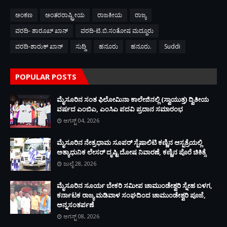
ಅಂಕಣ
ಅಂತರರಾಷ್ಟ್ರೀಯ
ರಾಜಕೀಯ
ರಾಜ್ಯ
ವರದಿ- ಶಾರೂಖ್ ಖಾನ್
ವರದಿ-ಟಿ.ಬಿ.ಸಂತೋಷ ಮದ್ದೂರು
ವರದಿ-ಶಾರುಕ್ ಖಾನ್
ಸುದ್ದಿ
ಹನೂರು
ಹನೂರು.
Suddi
POPULAR POSTS
ಮೈಸೂರಿನ ಸಂತ ಫಿಲೋಮಿನಾ ಕಾಲೇಜಿನಲ್ಲಿ (ಸ್ವಾಯುತ್ತ) ದ್ವಿತೀಯ
ವರ್ಷದ ಎಂಬಿಎ, ಎಂಸಿಎ ಪದವಿ ಪ್ರದಾನ ಸಮಾರಂಭ
ಆಗಸ್ಟ್ 04, 2026
ಮೈಸೂರಿನ ನೇತ್ರಧಾಮ ಸೂಪರ್ ಸ್ಪೆಷಾಲಿಟಿ ಕಣ್ಣಿನ ಆಸ್ಪತ್ರೆಯಲ್ಲಿ
ಅತ್ಯಾಧುನಿಕ ಲೇಸರ್ ದೃಷ್ಟಿ ದೋಷ ನಿವಾರಣೆ, ಕಣ್ಣಿನ ಪೊರೆ ಚಿಕಿತ್ಸೆ
ಜುಲೈ 28, 2026
ಮೈಸೂರಿನ ಸೂರ್ಯ ಬೇಕರಿ ಸಮೀಪ ಚಾಮುಂಡೇಶ್ವರಿ ಸ್ನೇಹ ಬಳಗ,
ಕರ್ನಾಟಕ ರಾಜ್ಯ ಮಡಿವಾಳ ಸಂಘದಿಂದ ಚಾಮುಂಡೇಶ್ವರಿ ಪೂಜೆ,
ಅನ್ನಸಂತರ್ಪಣೆ
ಆಗಸ್ಟ್ 08, 2026