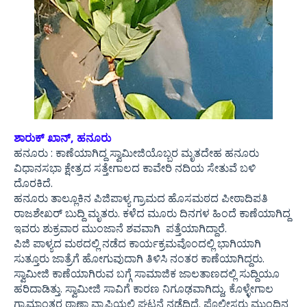
ಶಾರುಕ್ ಖಾನ್, ಹನೂರು
ಹನೂರು : ಕಾಣೆಯಾಗಿದ್ದ ಸ್ವಾಮೀಜಿಯೊಬ್ಬರ ಮೃತದೇಹ ಹನೂರು
ವಿಧಾನಸಭಾ ಕ್ಷೇತ್ರದ ಸತ್ತೇಗಾಲದ ಕಾವೇರಿ ನದಿಯ ಸೇತುವೆ ಬಳಿ
ದೊರಕಿದೆ.
ಹನೂರು ತಾಲ್ಲೂಕಿನ ಪಿಜಿಪಾಳ್ಯ ಗ್ರಾಮದ ಹೊಸಮಠದ ಪೀಠಾದಿಪತಿ
ರಾಜಶೇಖರ್ ಬುದ್ದಿ ಮೃತರು. ಕಳೆದ ಮೂರು ದಿನಗಳ ಹಿಂದೆ ಕಾಣೆಯಾಗಿದ್ದ
ಇವರು ಶುಕ್ರವಾರ ಮುಂಜಾನೆ ಶವವಾಗಿ ಪತ್ತೆಯಾಗಿದ್ದಾರೆ.
ಪಿಜಿ ಪಾಳ್ಯದ ಮಠದಲ್ಲಿ ನಡೆದ ಕಾರ್ಯಕ್ರಮವೊಂದಲ್ಲಿ ಭಾಗಿಯಾಗಿ
ಸುತ್ತೂರು ಜಾತ್ರೆಗೆ ಹೋಗುವುದಾಗಿ ತಿಳಿಸಿ ನಂತರ ಕಾಣೆಯಾಗಿದ್ದರು.
ಸ್ವಾಮೀಜಿ ಕಾಣೆಯಾಗಿರುವ ಬಗ್ಗೆ ಸಾಮಾಜಿಕ ಜಾಲತಾಣದಲ್ಲಿ ಸುದ್ದಿಯೂ
ಹರಿದಾಡಿತ್ತು. ಸ್ವಾಮೀಜಿ ಸಾವಿಗೆ ಕಾರಣ ನಿಗೂಢವಾಗಿದ್ದು, ಕೊಳ್ಳೇಗಾಲ
ಗ್ರಾಮಾಂತರ ಠಾಣಾ ವ್ಯಾಪ್ತಿಯಲ್ಲಿ ಘಟನೆ ನಡೆದಿದೆ. ಪೊಲೀಸರು ಮುಂದಿನ