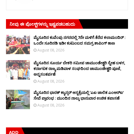
ನೀವು ಈ ಪೋಸ್ಟ್‌ಗಳನ್ನು ಇಷ್ಟಪಡಬಹುದು
ಮೈಸೂರಿನ ಕುವೆಂಪು ನಗರದಲ್ಲಿ 7ನೇ ಮಳಿಗೆ ತೆರೆದ ಕಲಾಮಂದಿರ್ :
ಒಂದೇ ಸೂರಿನಡಿ ಇಡೀ ಕುಟುಂಬದ ಸಮಗ್ರ ಶಾಪಿಂಗ್ ತಾಣ
August 08, 2026
ಮೈಸೂರಿನ ಸೂರ್ಯ ಬೇಕರಿ ಸಮೀಪ ಚಾಮುಂಡೇಶ್ವರಿ ಸ್ನೇಹ ಬಳಗ,
ಕರ್ನಾಟಕ ರಾಜ್ಯ ಮಡಿವಾಳ ಸಂಘದಿಂದ ಚಾಮುಂಡೇಶ್ವರಿ ಪೂಜೆ,
ಅನ್ನಸಂತರ್ಪಣೆ
August 08, 2026
ಮೈಸೂರಿನ ಭಾರತ್ ಕ್ಯಾನ್ಸರ್ ಆಸ್ಪತ್ರೆಯಲ್ಲಿ ‘ಎಐ ಚಾಲಿತ ಎಂಆರ್‌ಐ’
ಸೇವೆ ಪ್ರಾರಂಭ : ಮುಂದಿನ ನಾಲ್ಕು ಭಾನುವಾರ ಉಚಿತ ತಪಾಸಣೆ
August 08, 2026
ADD