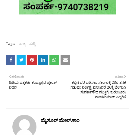
Tags:
ರಾಜ್ಯ
ಸುದ್ದಿ
ಹಳೆಯದು
ನವೀನ
ಹಿರಿಯ ಪತ್ರಕರ್ತ ಕಂಪ್ಲಾಪುರ ಪ್ರಕಾಶ್
ಕಬ್ಬಿನ ದರ ಏರಿಸಲು ಸರ್ಕಾರಕ್ಕೆ 23ರ ತನಕ
ನಿಧನ
ಗಡುವು: ನಿರ್ಲಕ್ಷ್ಯ ಮಾಡಿದರೆ 26ಕ್ಕೆ ಬೆಳಗಾವಿ
ಸುವರ್ಣಸೌಧ ಮುತ್ತಿಗೆ; ಕುರುಬೂರು
ಶಾಂತಕುಮಾರ್ ಎಚ್ಚರಿಕೆ
ಮೈಸೂರ್ ಮೇಲ್.ಕಾಂ