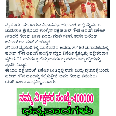
ಮೈಸೂರು : ಮುಂಬರುವ ವಿಧಾನಸಭಾ ಚುನಾವಣೆಯಲ್ಲಿ ಮೈಸೂರು
ಚಾಮರಾಜ ಕ್ಷೇತ್ರದಿಂದ ಕಾಂಗ್ರೆಸ್ ಪಕ್ಷ ಹರೀಶ್ ಗೌಡ ಅವರಿಗೆ ಟಿಕೇಟ್
ನೀಡಿದರೆ ಗೆಲುವು ಖಚಿತ ಎಂದು ಮಾಜಿ ಸಚಿವ, ಶಾಸಕ ಬಿ.ಝೆಡ್
ಜಮೀರ್ ಅಹಮದ್ ಹೇಳಿದ್ದಾರೆ.
ಶನಿವಾರ ಮೈಸೂರಿನಲ್ಲಿ ಮಾತನಾಡಿದ ಅವರು, 2018ರ ಚುನಾವಣೆಯಲ್ಲಿ
ಹರೀಶ್ ಗೌಡ ಅವರಿಗೆ ಕಾಂಗ್ರೆಸ್ ಪಕ್ಷದ ಟಿಕೇಟ್ ಕೈತಪ್ಪಿತ್ತು. ಪಕ್ಷೇತರರಾಗಿ
ಸ್ಪರ್ಧಿಸಿ 21 ಸಾವಿರಕ್ಕೂ ಹೆಚ್ಚು ಮತಗಳನ್ನು ಪಡೆದು ತಮ್ಮ ಶಕ್ತಿಯನ್ನು
ಪ್ರದರ್ಶಿಸಿದ್ದಾರೆ.
ಈ ಬಾರಿ ಪಕ್ಷ ಅವರಿಗೆ ಟಿಕೇಟ್ ನೀಡಿದ್ದಲ್ಲಿ ನಾನೇ ಖುದ್ದು ಪ್ರಚಾರಕ್ಕೆ ಬಂದು
ಹರೀಶ್ ಗೌಡ ಅವರನ್ನು ಗೆಲ್ಲಿಸುತ್ತೇನೆ. ಅವರ ಗೆಲುವು ತಡೆಯಲು
ಯಾರಿಂದಲೂ ಸಾಧ್ಯವಿಲ್ಲ ಎಂದರು.