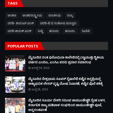
TAGS
ಅಂಕಣ
ಅಂತರರಾಷ್ಟ್ರೀಯ
ರಾಜಕೀಯ
ರಾಜ್ಯ
ವರದಿ- ಶಾರೂಖ್ ಖಾನ್
ವರದಿ-ಟಿ.ಬಿ.ಸಂತೋಷ ಮದ್ದೂರು
ವರದಿ-ಶಾರುಕ್ ಖಾನ್
ಸುದ್ದಿ
ಹನೂರು
ಹನೂರು.
Suddi
POPULAR POSTS
ಮೈಸೂರಿನ ಸಂತ ಫಿಲೋಮಿನಾ ಕಾಲೇಜಿನಲ್ಲಿ (ಸ್ವಾಯುತ್ತ) ದ್ವಿತೀಯ
ವರ್ಷದ ಎಂಬಿಎ, ಎಂಸಿಎ ಪದವಿ ಪ್ರದಾನ ಸಮಾರಂಭ
ಆಗಸ್ಟ್ 04, 2026
ಮೈಸೂರಿನ ನೇತ್ರಧಾಮ ಸೂಪರ್ ಸ್ಪೆಷಾಲಿಟಿ ಕಣ್ಣಿನ ಆಸ್ಪತ್ರೆಯಲ್ಲಿ
ಅತ್ಯಾಧುನಿಕ ಲೇಸರ್ ದೃಷ್ಟಿ ದೋಷ ನಿವಾರಣೆ, ಕಣ್ಣಿನ ಪೊರೆ ಚಿಕಿತ್ಸೆ
ಜುಲೈ 28, 2026
ಮೈಸೂರಿನ ಸೂರ್ಯ ಬೇಕರಿ ಸಮೀಪ ಚಾಮುಂಡೇಶ್ವರಿ ಸ್ನೇಹ ಬಳಗ,
ಕರ್ನಾಟಕ ರಾಜ್ಯ ಮಡಿವಾಳ ಸಂಘದಿಂದ ಚಾಮುಂಡೇಶ್ವರಿ ಪೂಜೆ,
ಅನ್ನಸಂತರ್ಪಣೆ