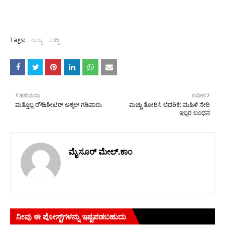
Tags:
ರಾಜ್ಯ
ಸುದ್ದಿ
ಹಳೆಯದು
ನವೀನ
ಮತ್ತೊಬ್ಬ ರೌಡಿಶೀಟರ್ ಅಕ್ಮಲ್ ಗಡಿಪಾರು
ಮಚ್ಚು ತೋರಿಸಿ ಬೆದರಿಕೆ: ಮಹಿಳೆ ಸೇರಿ
ಇಬ್ಬರ ಬಂಧನ
ಮೈಸೂರ್ ಮೇಲ್.ಕಾಂ
ನೀವು ಈ ಪೋಸ್ಟ್‌ಗಳನ್ನು ಇಷ್ಟಪಡಬಹುದು