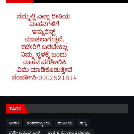
TAGS
ಅಂಕಣ
ಅಂತರರಾಷ್ಟ್ರೀಯ
ರಾಜಕೀಯ
ರಾಜ್ಯ
ವರದಿ- ಶಾರೂಖ್ ಖಾನ್
ವರದಿ-ಟಿ.ಬಿ.ಸಂತೋಷ ಮದ್ದೂರು