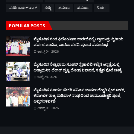
ವರದಿ-ಶಾರುಕ್ ಖಾನ್
ಸುದ್ದಿ
ಹನೂರು
ಹನೂರು.
Suddi
POPULAR POSTS
ಮೈಸೂರಿನ ಸಂತ ಫಿಲೋಮಿನಾ ಕಾಲೇಜಿನಲ್ಲಿ (ಸ್ವಾಯುತ್ತ) ದ್ವಿತೀಯ
ವರ್ಷದ ಎಂಬಿಎ, ಎಂಸಿಎ ಪದವಿ ಪ್ರದಾನ ಸಮಾರಂಭ
ಆಗಸ್ಟ್ 04, 2026
ಮೈಸೂರಿನ ನೇತ್ರಧಾಮ ಸೂಪರ್ ಸ್ಪೆಷಾಲಿಟಿ ಕಣ್ಣಿನ ಆಸ್ಪತ್ರೆಯಲ್ಲಿ
ಅತ್ಯಾಧುನಿಕ ಲೇಸರ್ ದೃಷ್ಟಿ ದೋಷ ನಿವಾರಣೆ, ಕಣ್ಣಿನ ಪೊರೆ ಚಿಕಿತ್ಸೆ
ಜುಲೈ 28, 2026
ಮೈಸೂರಿನ ಸೂರ್ಯ ಬೇಕರಿ ಸಮೀಪ ಚಾಮುಂಡೇಶ್ವರಿ ಸ್ನೇಹ ಬಳಗ,
ಕರ್ನಾಟಕ ರಾಜ್ಯ ಮಡಿವಾಳ ಸಂಘದಿಂದ ಚಾಮುಂಡೇಶ್ವರಿ ಪೂಜೆ,
ಅನ್ನಸಂತರ್ಪಣೆ
ಆಗಸ್ಟ್ 08, 2026