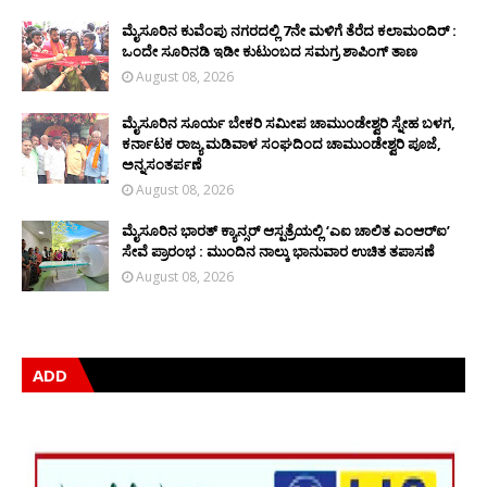
ಮೈಸೂರಿನ ಕುವೆಂಪು ನಗರದಲ್ಲಿ 7ನೇ ಮಳಿಗೆ ತೆರೆದ ಕಲಾಮಂದಿರ್ :
ಒಂದೇ ಸೂರಿನಡಿ ಇಡೀ ಕುಟುಂಬದ ಸಮಗ್ರ ಶಾಪಿಂಗ್ ತಾಣ
August 08, 2026
ಮೈಸೂರಿನ ಸೂರ್ಯ ಬೇಕರಿ ಸಮೀಪ ಚಾಮುಂಡೇಶ್ವರಿ ಸ್ನೇಹ ಬಳಗ,
ಕರ್ನಾಟಕ ರಾಜ್ಯ ಮಡಿವಾಳ ಸಂಘದಿಂದ ಚಾಮುಂಡೇಶ್ವರಿ ಪೂಜೆ,
ಅನ್ನಸಂತರ್ಪಣೆ
August 08, 2026
ಮೈಸೂರಿನ ಭಾರತ್ ಕ್ಯಾನ್ಸರ್ ಆಸ್ಪತ್ರೆಯಲ್ಲಿ ‘ಎಐ ಚಾಲಿತ ಎಂಆರ್‌ಐ’
ಸೇವೆ ಪ್ರಾರಂಭ : ಮುಂದಿನ ನಾಲ್ಕು ಭಾನುವಾರ ಉಚಿತ ತಪಾಸಣೆ
August 08, 2026
ADD