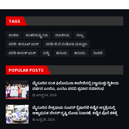
TAGS
ಅಂಕಣ
ಅಂತರರಾಷ್ಟ್ರೀಯ
ರಾಜಕೀಯ
ರಾಜ್ಯ
ವರದಿ- ಶಾರೂಖ್ ಖಾನ್
ವರದಿ-ಟಿ.ಬಿ.ಸಂತೋಷ ಮದ್ದೂರು
ವರದಿ-ಶಾರುಕ್ ಖಾನ್
ಸುದ್ದಿ
ಹನೂರು
ಹನೂರು.
Suddi
POPULAR POSTS
ಮೈಸೂರಿನ ಸಂತ ಫಿಲೋಮಿನಾ ಕಾಲೇಜಿನಲ್ಲಿ (ಸ್ವಾಯುತ್ತ) ದ್ವಿತೀಯ
ವರ್ಷದ ಎಂಬಿಎ, ಎಂಸಿಎ ಪದವಿ ಪ್ರದಾನ ಸಮಾರಂಭ
ಆಗಸ್ಟ್ 04, 2026
ಮೈಸೂರಿನ ನೇತ್ರಧಾಮ ಸೂಪರ್ ಸ್ಪೆಷಾಲಿಟಿ ಕಣ್ಣಿನ ಆಸ್ಪತ್ರೆಯಲ್ಲಿ
ಅತ್ಯಾಧುನಿಕ ಲೇಸರ್ ದೃಷ್ಟಿ ದೋಷ ನಿವಾರಣೆ, ಕಣ್ಣಿನ ಪೊರೆ ಚಿಕಿತ್ಸೆ
ಜುಲೈ 28, 2026