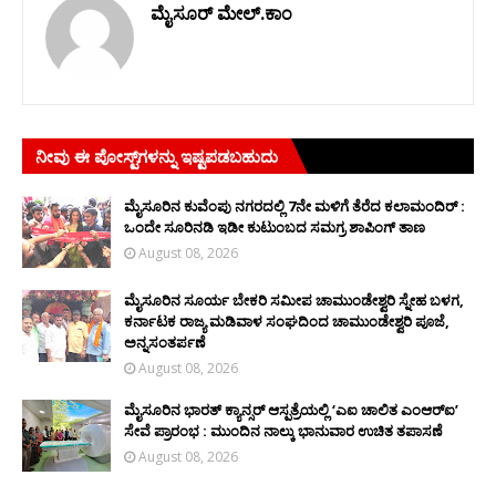
ಮೈಸೂರ್ ಮೇಲ್.ಕಾಂ
ನೀವು ಈ ಪೋಸ್ಟ್‌ಗಳನ್ನು ಇಷ್ಟಪಡಬಹುದು
ಮೈಸೂರಿನ ಕುವೆಂಪು ನಗರದಲ್ಲಿ 7ನೇ ಮಳಿಗೆ ತೆರೆದ ಕಲಾಮಂದಿರ್ :
ಒಂದೇ ಸೂರಿನಡಿ ಇಡೀ ಕುಟುಂಬದ ಸಮಗ್ರ ಶಾಪಿಂಗ್ ತಾಣ
August 08, 2026
ಮೈಸೂರಿನ ಸೂರ್ಯ ಬೇಕರಿ ಸಮೀಪ ಚಾಮುಂಡೇಶ್ವರಿ ಸ್ನೇಹ ಬಳಗ,
ಕರ್ನಾಟಕ ರಾಜ್ಯ ಮಡಿವಾಳ ಸಂಘದಿಂದ ಚಾಮುಂಡೇಶ್ವರಿ ಪೂಜೆ,
ಅನ್ನಸಂತರ್ಪಣೆ
August 08, 2026
ಮೈಸೂರಿನ ಭಾರತ್ ಕ್ಯಾನ್ಸರ್ ಆಸ್ಪತ್ರೆಯಲ್ಲಿ ‘ಎಐ ಚಾಲಿತ ಎಂಆರ್‌ಐ’
ಸೇವೆ ಪ್ರಾರಂಭ : ಮುಂದಿನ ನಾಲ್ಕು ಭಾನುವಾರ ಉಚಿತ ತಪಾಸಣೆ
August 08, 2026