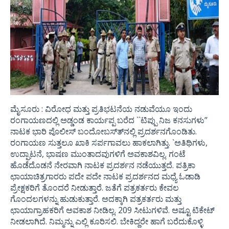
ಮೈಸೂರು : ವಿರೋಧ ಮತ್ತು ಪ್ರತಿಭಟನೆಯ ನಡುವೆಯೂ ಇಂದು
ರಂಗಾಯಣದಲ್ಲಿ ಅಡ್ಡಂಡ ಕಾರ್ಯಪ್ಪ ಬರೆದ ``ಟಿಪ್ಪು ನಿಜ ಕನಸುಗಳು’’
ನಾಟಕ ಭಾರಿ ಪೊಲೀಸ್ ಬಂದೋಬಸ್ತ್‍ನಲ್ಲಿ ಪ್ರದರ್ಶನಗೊಂಡಿತು.
ರಂಗಾಯಣ ಸುತ್ತಲೂ ಖಾಕಿ ಸರ್ಪಗಾವಲು ಹಾಕಲಾಗಿತ್ತು. `ಅತಿಥಿಗಳು,
ಉದ್ಘಾಟನೆ, ಭಾಷಣ ಮುಂತಾದವುಗಳಿಗೆ ಅವಕಾಶವಿಲ್ಲ. ಗಂಟೆ
ಹೊಡೆದೊಡನೆ ನೇರವಾಗಿ ನಾಟಕ ಪ್ರದರ್ಶನ ನಡೆಯುತ್ತದೆ. ಪತ್ರಿಕಾ
ಛಾಯಾಚಿತ್ರಗಾರರು ಪದೇ ಪದೇ ನಾಟಕ ಪ್ರದರ್ಶನದ ಮಧ್ಯೆ ಓಡಾಡಿ
ಪ್ರೇಕ್ಷಕರಿಗೆ ತೊಂದರೆ ನೀಡುತ್ತಾರೆ. ಜತೆಗೆ ಪತ್ರಕರ್ತರು ಕೇವಲ
ಗೊಂದಲಗಳನ್ನು ಹುಡುಕುತ್ತಾರೆ. ಅದಕ್ಕಾಗಿ ಪತ್ರಕರ್ತರು ಮತ್ತು
ಛಾಯಾಗ್ರಾಹಕರಿಗೆ ಅವಕಾಶ ನೀಡಿಲ್ಲ. 209 ಸೀಟುಗಳಿವೆ. ಅಷ್ಟೂ ಟಿಕೇಟ್
ನೀಡಲಾಗಿದೆ. ನಿಮ್ಮನ್ನು ಎಲ್ಲಿ ಕೂರಿಸಲಿ. ಬೇಕಿದ್ದರೇ ಹಾಗೆ ಬರೆದುಕೊಳ್ಳಿ