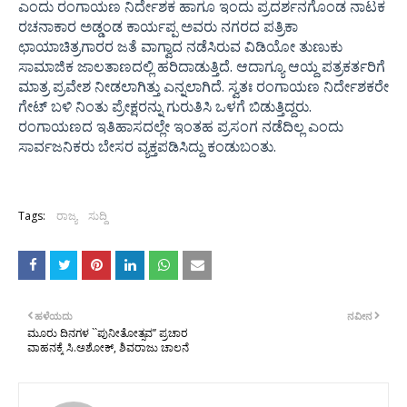
ಎಂದು ರಂಗಾಯಣ ನಿರ್ದೇಶಕ ಹಾಗೂ ಇಂದು ಪ್ರದರ್ಶನಗೊಂಡ ನಾಟಕ
ರಚನಾಕಾರ ಅಡ್ಡಂಡ ಕಾರ್ಯಪ್ಪ ಅವರು ನಗರದ ಪತ್ರಿಕಾ
ಛಾಯಾಚಿತ್ರಗಾರರ ಜತೆ ವಾಗ್ವಾದ ನಡೆಸಿರುವ ವಿಡಿಯೋ ತುಣುಕು
ಸಾಮಾಜಿಕ ಜಾಲತಾಣದಲ್ಲಿ ಹರಿದಾಡುತ್ತಿದೆ. ಆದಾಗ್ಯೂ ಆಯ್ದ ಪತ್ರಕರ್ತರಿಗೆ
ಮಾತ್ರ ಪ್ರವೇಶ ನೀಡಲಾಗಿತ್ತು ಎನ್ನಲಾಗಿದೆ. ಸ್ವತಃ ರಂಗಾಯಣ ನಿರ್ದೇಶಕರೇ
ಗೇಟ್ ಬಳಿ ನಿಂತು ಪ್ರೇಕ್ಷರನ್ನು ಗುರುತಿಸಿ ಒಳಗೆ ಬಿಡುತ್ತಿದ್ದರು.
ರಂಗಾಯಣದ ಇತಿಹಾಸದಲ್ಲೇ ಇಂತಹ ಪ್ರಸಂಗ ನಡೆದಿಲ್ಲ ಎಂದು
ಸಾರ್ವಜನಿಕರು ಬೇಸರ ವ್ಯಕ್ತಪಡಿಸಿದ್ದು ಕಂಡುಬಂತು.
Tags:
ರಾಜ್ಯ
ಸುದ್ದಿ
ಹಳೆಯದು
ನವೀನ
ಮೂರು ದಿನಗಳ ``ಪುನೀತೋತ್ಸವ’’ ಪ್ರಚಾರ
ವಾಹನಕ್ಕೆ ಸಿ.ಅಶೋಕ್, ಶಿವರಾಜು ಚಾಲನೆ