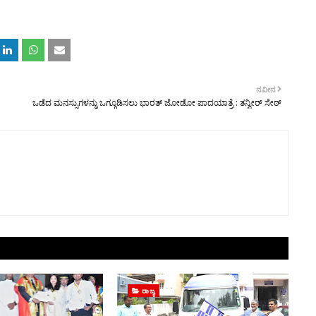
ನವೀನ
ಒಡೆದ ಮನಸ್ಸುಗಳನ್ನು ಒಗ್ಗೂಡಿಸಲು ಭಾರತ್ ಜೋಡೋ ಪಾದಯಾತ್ರೆ : ತನ್ವೀರ್ ಸೇಠ್
ರಾಜ್ಯ