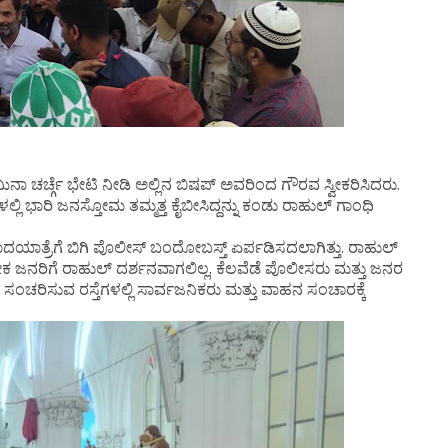
ಚರ್ಚ್ಗೆ ಭೇಟಿ ನೀಡಿ ಅಲ್ಲಿನ ಬಿಷಪ್ ಅವರಿಂದ ಗೌರವ ಸ್ವೀಕರಿಸಿದರು.
ಲ್ಲಿ ಭಾರಿ ಜನಸ್ತೋಮ ತಮ್ಮತ್ತ ಕೈಬೀಸಿದ್ದನ್ನು ಕಂಡು ರಾಹುಲ್ ಗಾಂಧಿ
ಾದಯಾತ್ರೆಗೆ ಬಿಗಿ ಪೊಲೀಸ್ ಬಂದೋಬಸ್ತ್ ಏರ್ಪಡಿಸದಲಾಗಿತ್ತು. ರಾಹುಲ್
ುತೇಕ ಜನರಿಗೆ ರಾಹುಲ್ ದರ್ಶನವಾಗಲಿಲ್ಲ. ಕೆಲವೆಡೆ ಪೊಲೀಸರು ಮತ್ತು ಜನರ
ಸಂಚರಿಸುವ ರಸ್ತೆಗಳಲ್ಲಿ ಸಾರ್ವಜನಿಕರು ಮತ್ತು ವಾಹನ ಸಂಚಾರಕ್ಕೆ