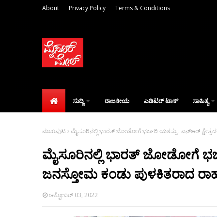
About
Privacy Policy
Terms & Conditions
ಸುದ್ದಿ
ರಾಜಕೀಯ
ಎಡಿಟರ್‌ ಟಾಕ್
ಸಾಹಿತ್ಯ
ಮುಖಪುಟ
ಮೈಸೂರಿನಲ್ಲಿ ಭಾರತ್ ಜೋಡೋಗೆ ಭರ್ಜರಿ ಯಶಸ್ಸು : ಎನ್‌ಆರ್ ಕ್ಷೇತ್
ಮೈಸೂರಿನಲ್ಲಿ ಭಾರತ್ ಜೋಡೋಗೆ ಭರ್ಜರಿ
ಜನಸ್ತೋಮ ಕಂಡು ಪುಳಕಿತರಾದ ರಾಹ
ಅಕ್ಟೋಬರ್ 03, 2022