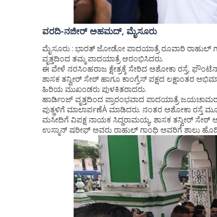
ವರದಿ-ನಜೀರ್ ಅಹಮದ್, ಮೈಸೂರು
ಮೈಸೂರು : ಭಾರತ್ ಜೋಡೋ ಪಾದಯಾತ್ರೆ ರೂವಾರಿ ರಾಹುಲ್ ಗ
ವೃತ್ತದಿಂದ ತಮ್ಮ ಪಾದಯಾತ್ರೆ ಆರಂಭಿಸಿದರು.
ಈ ವೇಳೆ ನರಸಿಂಹರಾಜ ಕ್ಷೇತ್ರಕ್ಕೆ ಸೇರಿದ ಅಶೋಕಾ ರಸ್ತೆ, ಫೌಂಟೆನ್ ಸ
ಶಾಸಕ ತನ್ವೀರ್ ಸೇಠ್ ಹಾಗೂ ಕಾಂಗ್ರೆಸ್ ಪಕ್ಷದ ಲಕ್ಷಾಂತರ ಅಭಿಮಾನ
ಹಿರಿಯ ಮುಖಂಡರು ಪುಳಕಿತರಾದರು.
ಹಾರ್ಡಿಂಜ್ ವೃತ್ತದಿಂದ ಪ್ರಾರಂಭವಾದ ಪಾದಯಾತ್ರೆ ಜಯಚಾಮರಾಜ
ಪುತ್ಥಳಿಗೆ ಮಾಲಾರ್ಪಣೆÀ ಮಾಡಿದರು. ನಂತರ ಅಶೋಕಾ ರಸ್ತೆ ಮ
ಮಸೀದಿಗೆ ವಿಪಕ್ಷ ನಾಯಕ ಸಿದ್ದರಾಮಯ್ಯ, ಶಾಸಕ ತನ್ವೀರ್ ಸೇ
ಉಸ್ಮಾನ್ ಷರೀಫ್ ಅವರು ರಾಹುಲ್ ಗಾಂಧಿ ಅವರಿಗೆ ಶಾಲು ಹೊದಿ