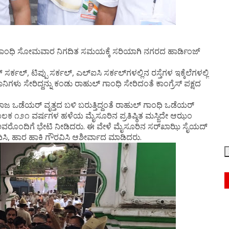
ಾಂಧಿ ಸೋಮವಾರ ನಿಗದಿತ ಸಮಯಕ್ಕೆ ಸರಿಯಾಗಿ ನಗರದ ಹಾರ್ಡಿಂಜ್
ರ್ಕಲ್, ಟಿಪ್ಪು ಸರ್ಕಲ್, ಎಲ್‌ಐಸಿ ಸರ್ಕಲ್‌ಗಳಲ್ಲಿನ ರಸ್ತೆಗಳ ಇಕ್ಕೆಲೆಗಳಲ್ಲಿ
ಿಗಳು ಸೇರಿದ್ದನ್ನು ಕಂಡು ರಾಹುಲ್ ಗಾಂಧಿ ಸೇರಿದಂತೆ ಕಾಂಗ್ರೆಸ್ ಪಕ್ಷದ
 ಒಡೆಯರ್ ವೃತ್ತದ ಬಳಿ ಬರುತ್ತಿದ್ದಂತೆ ರಾಹುಲ್ ಗಾಂಧಿ ಒಡೆಯರ್
ೂಲಕ ೧೨೧ ವರ್ಷಗಳ ಹಳೆಯ ಮೈಸೂರಿನ ಪ್ರತಿಷ್ಠಿತ ಮಸ್ಜಿದೇ ಆಝಂ
ಠ್ ಅವರೊಂದಿಗೆ ಭೇಟಿ ನೀಡಿದರು. ಈ ವೇಳೆ ಮೈಸೂರಿನ ಸರ್‌ಖಾಝಿ ಸೈಯದ್
ಸಿ, ಹಾರ ಹಾಕಿ ಗೌರವಿಸಿ ಆಶೀರ್ವಾದ ಮಾಡಿದರು.