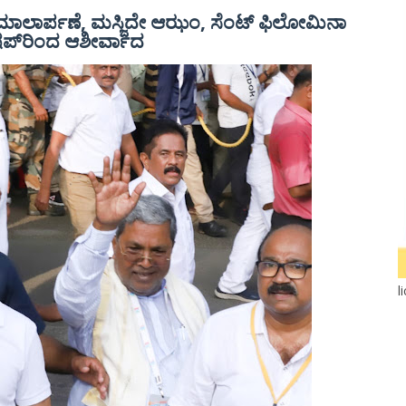
 ಮಾಲಾರ್ಪಣೆ, ಮಸ್ಜಿದೇ ಆಝಂ, ಸೆಂಟ್ ಫಿಲೋಮಿನಾ
ಿಷಪ್‌ರಿಂದ ಆಶೀರ್ವಾದ
l