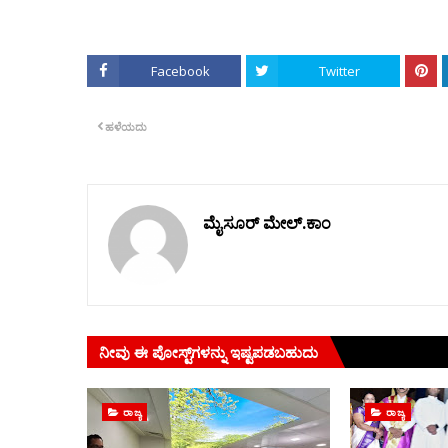
Facebook
Twitter
ಹಳೆಯದು
ಮೈಸೂರ್ ಮೇಲ್.ಕಾಂ
ನೀವು ಈ ಪೋಸ್ಟ್‌ಗಳನ್ನು ಇಷ್ಟಪಡಬಹುದು
ರಾಜ್ಯ
ರಾಜ್ಯ