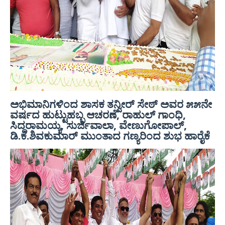
ಅಭಿಮಾನಿಗಳಿಂದ ಶಾಸಕ ತನ್ವೀರ್ ಸೇಠ್ ಅವರ ೫೫ನೇ
ವರ್ಷದ ಹುಟ್ಟುಹಬ್ಬ ಆಚರಣೆ, ರಾಹುಲ್ ಗಾಂಧಿ,
ಸಿದ್ದರಾಮಯ್ಯ, ಸುರ್ಜಿವಾಲಾ, ವೇಣುಗೋಪಾಲ್,
ಡಿ.ಕೆ.ಶಿವಕುಮಾರ್ ಮುಂತಾದ ಗಣ್ಯರಿಂದ ಶುಭ ಹಾರೈಕೆ