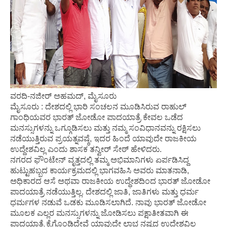
ವರದಿ-ನಜೀರ್ ಅಹಮದ್, ಮೈಸೂರು
ಮೈಸೂರು : ದೇಶದಲ್ಲಿ ಭಾರಿ ಸಂಚಲನ ಮೂಡಿಸಿರುವ ರಾಹುಲ್
ಗಾಂಧಿಯವರ ಭಾರತ್ ಜೋಡೋ ಪಾದಯಾತ್ರೆ ಕೇವಲ ಒಡೆದ
ಮನಸ್ಸುಗಳನ್ನು ಒಗ್ಗೂಡಿಸಲು ಮತ್ತು ನಮ್ಮ ಸಂವಿಧಾನವನ್ನು ರಕ್ಷಿಸಲು
ನಡೆಯುತ್ತಿರುವ ಪ್ರಯತ್ನವಷ್ಠೆ, ಇದರ ಹಿಂದೆ ಯಾವುದೇ ರಾಜಕೀಯ
ಉದ್ದೇಶವಿಲ್ಲ ಎಂದು ಶಾಸಕ ತನ್ವೀರ್ ಸೇಠ್ ಹೇಳಿದರು.
ನಗರದ ಫೌಂಟೇನ್ ವೃತ್ತದಲ್ಲಿ ತಮ್ಮ ಅಭಿಮಾನಿಗಳು ಏರ್ಪಡಿಸಿದ್ದ
ಹುಟ್ಟುಹಬ್ಬದ ಕಾರ್ಯಕ್ರಮದಲ್ಲಿ ಭಾಗವಹಿಸಿ ಅವರು ಮಾತನಾಡಿ,
ಅಧಿಕಾರದ ಆಸೆ ಅಥವಾ ರಾಜಕೀಯ ಉದ್ಧೇಶದಿಂದ ಭಾರತ್ ಜೋಡೋ
ಪಾದಯಾತ್ರೆ ನಡೆಯುತ್ತಿಲ್ಲ. ದೇಶದಲ್ಲಿ ಜಾತಿ, ಜಾತಿಗಳು ಮತ್ತು ಧರ್ಮ
ಧರ್ಮಗಳ ನಡುವೆ ಒಡಕು ಮೂಡಿಸಲಾಗಿದೆ. ನಾವು ಭಾರತ್ ಜೋಡೋ
ಮೂಲಕ ಎಲ್ಲರ ಮನಸ್ಸುಗಳನ್ನು ಜೋಡಿಸಲು ಪಕ್ಷಾತೀತವಾಗಿ ಈ
ಪಾದಯಾತ್ರೆ ಕೈಗೊಂಡಿದ್ದೇವೆ ಯಾವುದೇ ಲಾಭ ನಷ್ಟದ ಉದ್ಧೇಶವಿಲ್ಲ