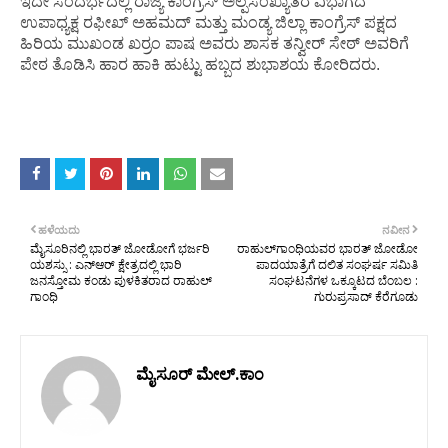
ಇದೇ ಸಂದರ್ಭದಲ್ಲಿ ರಾಜ್ಯ ಕಾಂಗ್ರೆಸ್ ಅಲ್ಪಸಂಖ್ಯಾತರ ವಿಭಾಗದ
ಉಪಾಧ್ಯಕ್ಷ ರಫೀಖ್ ಅಹಮದ್ ಮತ್ತು ಮಂಡ್ಯ ಜಿಲ್ಲಾ ಕಾಂಗ್ರೆಸ್ ಪಕ್ಷದ
ಹಿರಿಯ ಮುಖಂಡ ಖರ‍್ರಂ ಪಾಷ ಅವರು ಶಾಸಕ ತನ್ವೀರ್ ಸೇಠ್ ಅವರಿಗೆ
ಪೇಠ ತೊಡಿಸಿ ಹಾರ ಹಾಕಿ ಹುಟ್ಟು ಹಬ್ಬದ ಶುಭಾಶಯ ಕೋರಿದರು.
ಹಳೆಯದು
ನವೀನ
ಮೈಸೂರಿನಲ್ಲಿ ಭಾರತ್ ಜೋಡೋಗೆ ಭರ್ಜರಿ
ರಾಹುಲ್‌ಗಾಂಧಿಯವರ ಭಾರತ್ ಜೋಡೋ
ಯಶಸ್ಸು : ಎನ್‌ಆರ್ ಕ್ಷೇತ್ರದಲ್ಲಿ ಭಾರಿ
ಪಾದಯಾತ್ರೆಗೆ ದಲಿತ ಸಂಘರ್ಷ ಸಮಿತಿ
ಜನಸ್ತೋಮ ಕಂಡು ಪುಳಕಿತರಾದ ರಾಹುಲ್
ಸಂಘಟನೆಗಳ ಒಕ್ಕೂಟದ ಬೆಂಬಲ :
ಗಾಂಧಿ
ಗುರುಪ್ರಸಾದ್ ಕೆರೆಗೂಡು
ಮೈಸೂರ್ ಮೇಲ್.ಕಾಂ