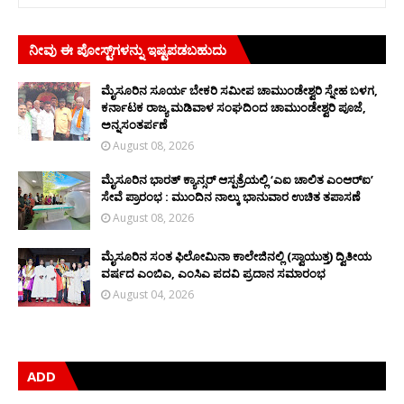
ನೀವು ಈ ಪೋಸ್ಟ್‌ಗಳನ್ನು ಇಷ್ಟಪಡಬಹುದು
ಮೈಸೂರಿನ ಸೂರ್ಯ ಬೇಕರಿ ಸಮೀಪ ಚಾಮುಂಡೇಶ್ವರಿ ಸ್ನೇಹ ಬಳಗ,
ಕರ್ನಾಟಕ ರಾಜ್ಯ ಮಡಿವಾಳ ಸಂಘದಿಂದ ಚಾಮುಂಡೇಶ್ವರಿ ಪೂಜೆ,
ಅನ್ನಸಂತರ್ಪಣೆ
August 08, 2026
ಮೈಸೂರಿನ ಭಾರತ್ ಕ್ಯಾನ್ಸರ್ ಆಸ್ಪತ್ರೆಯಲ್ಲಿ ‘ಎಐ ಚಾಲಿತ ಎಂಆರ್‌ಐ’
ಸೇವೆ ಪ್ರಾರಂಭ : ಮುಂದಿನ ನಾಲ್ಕು ಭಾನುವಾರ ಉಚಿತ ತಪಾಸಣೆ
August 08, 2026
ಮೈಸೂರಿನ ಸಂತ ಫಿಲೋಮಿನಾ ಕಾಲೇಜಿನಲ್ಲಿ (ಸ್ವಾಯುತ್ತ) ದ್ವಿತೀಯ
ವರ್ಷದ ಎಂಬಿಎ, ಎಂಸಿಎ ಪದವಿ ಪ್ರದಾನ ಸಮಾರಂಭ
August 04, 2026
ADD