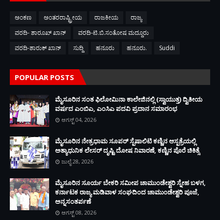
ಅಂಕಣ
ಅಂತರರಾಷ್ಟ್ರೀಯ
ರಾಜಕೀಯ
ರಾಜ್ಯ
ವರದಿ- ಶಾರೂಖ್ ಖಾನ್
ವರದಿ-ಟಿ.ಬಿ.ಸಂತೋಷ ಮದ್ದೂರು
ವರದಿ-ಶಾರುಕ್ ಖಾನ್
ಸುದ್ದಿ
ಹನೂರು
ಹನೂರು.
Suddi
POPULAR POSTS
ಮೈಸೂರಿನ ಸಂತ ಫಿಲೋಮಿನಾ ಕಾಲೇಜಿನಲ್ಲಿ (ಸ್ವಾಯುತ್ತ) ದ್ವಿತೀಯ
ವರ್ಷದ ಎಂಬಿಎ, ಎಂಸಿಎ ಪದವಿ ಪ್ರದಾನ ಸಮಾರಂಭ
ಆಗಸ್ಟ್ 04, 2026
ಮೈಸೂರಿನ ನೇತ್ರಧಾಮ ಸೂಪರ್ ಸ್ಪೆಷಾಲಿಟಿ ಕಣ್ಣಿನ ಆಸ್ಪತ್ರೆಯಲ್ಲಿ
ಅತ್ಯಾಧುನಿಕ ಲೇಸರ್ ದೃಷ್ಟಿ ದೋಷ ನಿವಾರಣೆ, ಕಣ್ಣಿನ ಪೊರೆ ಚಿಕಿತ್ಸೆ
ಜುಲೈ 28, 2026
ಮೈಸೂರಿನ ಸೂರ್ಯ ಬೇಕರಿ ಸಮೀಪ ಚಾಮುಂಡೇಶ್ವರಿ ಸ್ನೇಹ ಬಳಗ,
ಕರ್ನಾಟಕ ರಾಜ್ಯ ಮಡಿವಾಳ ಸಂಘದಿಂದ ಚಾಮುಂಡೇಶ್ವರಿ ಪೂಜೆ,
ಅನ್ನಸಂತರ್ಪಣೆ
ಆಗಸ್ಟ್ 08, 2026