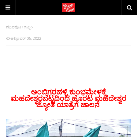
ಮುಖಪುಟ
ಸುದ್ದಿ
ಅಕ್ಟೋಬರ್ 06, 2022
ಅಂಬಿಗರಹಳ್ಳಿ ಕುಂಭಮೇಳಕ್ಕೆ
ಮಹದೇಶ್ವರಬೆಟ್ಟದಿಂದ ಹೊರಟ ಮಹದೇಶ್ವರ
ಜ್ಯೋತಿ ಯಾತ್ರೆಗೆ ಚಾಲನೆ