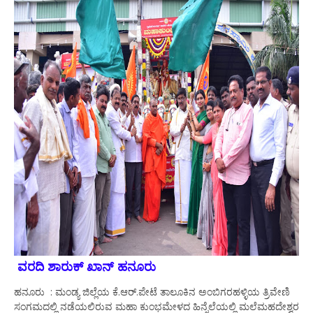
ವರದಿ ಶಾರುಕ್ ಖಾನ್ ಹನೂರು
ಹನೂರು : ಮಂಡ್ಯ ಜಿಲ್ಲೆಯ ಕೆ.ಆರ್.ಪೇಟೆ ತಾಲೂಕಿನ ಅಂಬಿಗರಹಳ್ಳಿಯ ತ್ರಿವೇಣಿ
ಸಂಗಮದಲ್ಲಿ ನಡೆಯಲಿರುವ ಮಹಾ ಕುಂಭಮೇಳದ ಹಿನ್ನೆಲೆಯಲ್ಲಿ ಮಲೆಮಹದೇಶ್ವರ