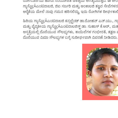
ರೋಗನಿರ್ಣಯ ಹಾಗೂ ಸಂಯೋಜಿತ ಚಿಕಿತ್ಸೆಯ ಅಗತ್ಯವಿರುತ್ತದೆ. ಈ ಕೇಂ
ಗ್ಯಾಸ್ಟೊçÃಎಂಟರಾಲಜಿ, ಜಿಐ ಸರ್ಜರಿ ಮತ್ತು ಆಂಕಾಲಜಿ ತಜ್ಞರ ಸೇವೆಗಳನ್ನು
ಆರೈಕೆಯ ಮೇಲೆ ನಾವು ಗಮನ ಹರಿಸಲಿದ್ದು, ಇದು ರೋಗಿಗಳ ದೀರ್ಘಕಾಲೀ
ಹಿರಿಯ ಗ್ಯಾಸ್ಟೊçÃಎಂಟರಾಲಜಿ ಕನ್ಸಲ್ಟೆಂಟ್ ಡಾ.ರೋಹನ್ ಎನ್.ಯು., ಗ್ಯಾಸ
ಮತ್ತು ವೈದ್ಯಕೀಯ ಗ್ಯಾಸ್ಟೊçÃಎಂಟರಾಲಜಿಸ್ಟ್ ಡಾ. ಸುಹಾಸ್ ಕೆ.ಆರ್., ಮತ
ಆಸ್ಪತ್ರೆಯಲ್ಲಿ ದೊರೆಯುವ ಸೌಲಭ್ಯಗಳು, ಕಾಯಿಲೆಗಳ ಗಂಭೀರತೆ, ತಕ್ಷಣ ಪರೀಕ
ದೊರೆಯುವ ವಿಮಾ ಸೌಲಭ್ಯಗಳ ಬಗ್ಗೆ ಸುದೀರ್ಘವಾಗಿ ವಿವರಣೆ ನೀಡಿದರು.