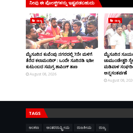
ನೀವು ಈ ಪೋಸ್ಟ್‌ಗಳನ್ನು ಇಷ್ಟಪಡಬಹುದು
ರಾಜ್ಯ
ರಾಜ್ಯ
ಮೈಸೂರಿನ ಕುವೆಂಪು ನಗರದಲ್ಲಿ 7ನೇ ಮಳಿಗೆ
ಮೈಸೂರಿನ ಸೂರ್
ತೆರೆದ ಕಲಾಮಂದಿರ್ : ಒಂದೇ ಸೂರಿನಡಿ ಇಡೀ
ಚಾಮುಂಡೇಶ್ವರಿ ಸ್
ಕುಟುಂಬದ ಸಮಗ್ರ ಶಾಪಿಂಗ್ ತಾಣ
ಮಡಿವಾಳ ಸಂಘದಿಂ
ಅನ್ನಸಂತರ್ಪಣೆ
August 08, 2026
August 08, 202
TAGS
ಅಂಕಣ
ಅಂತರರಾಷ್ಟ್ರೀಯ
ರಾಜಕೀಯ
ರಾಜ್ಯ