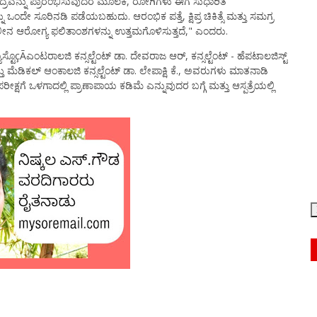
ದ್ರವನ್ನು ಪ್ರಾರಂಭಿಸುವುದರ ಮೂಲಕ, ರೋಗಿಗಳು ಈಗ ಸುಧಾರಿತ
 ಒಂದೇ ಸೂರಿನಡಿ ಪಡೆಯಬಹುದು. ಆರಂಭಿಕ ಪತ್ತೆ, ಕ್ಷಿಪ್ರ ಚಿಕಿತ್ಸೆ ಮತ್ತು ಸಮಗ್ರ
ನ ಆರೋಗ್ಯ ಫಲಿತಾಂಶಗಳನ್ನು ಉತ್ತಮಗೊಳಿಸುತ್ತದೆ," ಎಂದರು.
್ಟೊçÃಎಂಟರಾಲಜಿ ಕನ್ಸಲ್ಟೆಂಟ್ ಡಾ. ದೇವರಾಜ ಆರ್, ಕನ್ಸಲ್ಟೆಂಟ್ - ಹೆಪಟಾಲಜಿಸ್ಟ್
್ತು ಮೆಡಿಕಲ್ ಆಂಕಾಲಜಿ ಕನ್ಸಲ್ಟೆಂಟ್ ಡಾ. ಲೇಪಾಕ್ಷಿ ಕೆ., ಅವರುಗಳು ಮಾತನಾಡಿ
್ಷಗೆ ಒಳಗಾದಲ್ಲಿ ಪ್ರಾಣಾಪಾಯ ಕಡಿಮೆ ಎನ್ನುವುದರ ಬಗ್ಗೆ ಮತ್ತು ಆಸ್ಪತ್ರೆಯಲ್ಲಿ