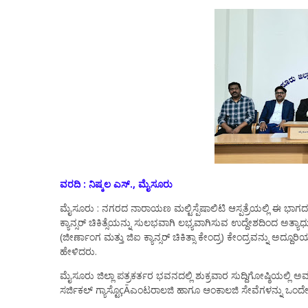
ವರದಿ : ನಿಷ್ಕಲ ಎಸ್., ಮೈಸೂರು
ಮೈಸೂರು : ನಗರದ ನಾರಾಯಣ ಮಲ್ಟಿಸ್ಪೆಷಾಲಿಟಿ ಆಸ್ಪತ್ರೆಯಲ್ಲಿ ಈ ಭಾಗದ ಸ
ಕ್ಯಾನ್ಸರ್ ಚಿಕಿತ್ಸೆಯನ್ನು ಸುಲಭವಾಗಿ ಲಭ್ಯವಾಗಿಸುವ ಉದ್ದೇಶದಿಂದ ಅತ್ಯ
(ಜೀರ್ಣಾಂಗ ಮತ್ತು ಜಿಐ ಕ್ಯಾನ್ಸರ್ ಚಿಕಿತ್ಸಾ ಕೇಂದ್ರ) ಕೇಂದ್ರವನ್ನು ಅ
ಹೇಳಿದರು.
ಮೈಸೂರು ಜಿಲ್ಲಾ ಪತ್ರಕರ್ತರ ಭವನದಲ್ಲಿ ಶುಕ್ರವಾರ ಸುದ್ದಿಗೋಷ್ಠಿಯಲ್ಲ
ಸರ್ಜಿಕಲ್ ಗ್ಯಾಸ್ಟೊçÃಎಂಟರಾಲಜಿ ಹಾಗೂ ಆಂಕಾಲಜಿ ಸೇವೆಗಳನ್ನು ಒಂದ