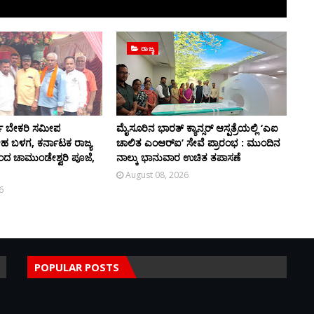
ರಾಜ್ಯ
ಯ ಬೇಕರಿ ಸಮೀಪ
ಮೈಸೂರಿನ ಭಾರತ್ ಕ್ಯಾನ್ಸರ್ ಆಸ್ಪತ್ರೆಯಲ್ಲಿ ‘ಎಐ
ನೇಹ ಬಳಗ, ಕರ್ನಾಟಕ ರಾಜ್ಯ
ಚಾಲಿತ ಎಂಆರ್‌ಐ’ ಸೇವೆ ಪ್ರಾರಂಭ : ಮುಂದಿನ
ದ ಚಾಮುಂಡೇಶ್ವರಿ ಪೂಜೆ,
ನಾಲ್ಕು ಭಾನುವಾರ ಉಚಿತ ತಪಾಸಣೆ
August 08, 2026
6
POPULAR POSTS