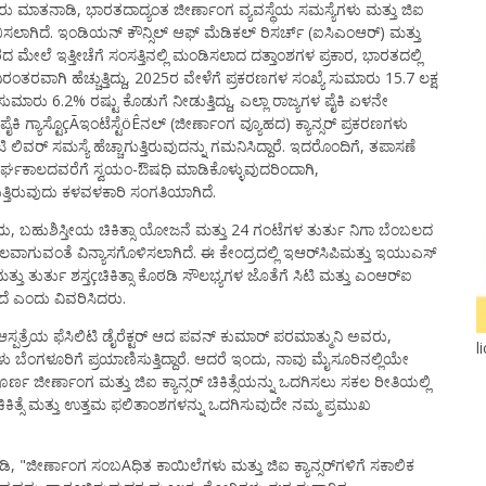
ವರು ಮಾತನಾಡಿ, ಭಾರತದಾದ್ಯಂತ ಜೀರ್ಣಾಂಗ ವ್ಯವಸ್ಥೆಯ ಸಮಸ್ಯೆಗಳು ಮತ್ತು ಜಿಐ
್ರಾರಂಭಿಸಲಾಗಿದೆ. ಇಂಡಿಯನ್ ಕೌನ್ಸಿಲ್ ಆಫ್ ಮೆಡಿಕಲ್ ರಿಸರ್ಚ್ (ಐಸಿಎಂಆರ್) ಮತ್ತು
ಧಾರದ ಮೇಲೆ ಇತ್ತೀಚೆಗೆ ಸಂಸತ್ತಿನಲ್ಲಿ ಮಂಡಿಸಲಾದ ದತ್ತಾಂಶಗಳ ಪ್ರಕಾರ, ಭಾರತದಲ್ಲಿ
ರಂತರವಾಗಿ ಹೆಚ್ಚುತ್ತಿದ್ದು, 2025ರ ವೇಳೆಗೆ ಪ್ರಕರಣಗಳ ಸಂಖ್ಯೆ ಸುಮಾರು 15.7 ಲಕ್ಷ
ುಮಾರು 6.2% ರಷ್ಟು ಕೊಡುಗೆ ನೀಡುತ್ತಿದ್ದು, ಎಲ್ಲಾ ರಾಜ್ಯಗಳ ಪೈಕಿ ಏಳನೇ
ಗಳ ಪೈಕಿ ಗ್ಯಾಸ್ಟೊçÃಇಂಟೆಸ್ಟೆöÊನಲ್ (ಜೀರ್ಣಾಂಗ ವ್ಯೂಹದ) ಕ್ಯಾನ್ಸರ್ ಪ್ರಕರಣಗಳು
ಲಿವರ್ ಸಮಸ್ಯೆ ಹೆಚ್ಚಾಗುತ್ತಿರುವುದನ್ನು ಗಮನಿಸಿದ್ದಾರೆ. ಇದರೊಂದಿಗೆ, ತಪಾಸಣೆ
ೀರ್ಘಕಾಲದವರೆಗೆ ಸ್ವಯಂ-ಔಷಧಿ ಮಾಡಿಕೊಳ್ಳುವುದರಿಂದಾಗಿ,
ಗುತ್ತಿರುವುದು ಕಳವಳಕಾರಿ ಸಂಗತಿಯಾಗಿದೆ.
ಯ, ಬಹುಶಿಸ್ತೀಯ ಚಿಕಿತ್ಸಾ ಯೋಜನೆ ಮತ್ತು 24 ಗಂಟೆಗಳ ತುರ್ತು ನಿಗಾ ಬೆಂಬಲದ
ವಾಗುವಂತೆ ವಿನ್ಯಾಸಗೊಳಿಸಲಾಗಿದೆ. ಈ ಕೇಂದ್ರದಲ್ಲಿ ಇಆರ್‌ಸಿಪಿಮತ್ತು ಇಯುಎಸ್
ತು ತುರ್ತು ಶಸ್ತçಚಿಕಿತ್ಸಾ ಕೊಠಡಿ ಸೌಲಭ್ಯಗಳ ಜೊತೆಗೆ ಸಿಟಿ ಮತ್ತು ಎಂಆರ್‌ಐ
ೆ ಎಂದು ವಿವರಿಸಿದರು.
ಪತ್ರೆಯ ಫೆಸಿಲಿಟಿ ಡೈರೆಕ್ಟರ್ ಆದ ಪವನ್ ಕುಮಾರ್ ಪರಮಾತ್ಮುನಿ ಅವರು,
l
ೆಂಗಳೂರಿಗೆ ಪ್ರಯಾಣಿಸುತ್ತಿದ್ದಾರೆ. ಆದರೆ ಇಂದು, ನಾವು ಮೈಸೂರಿನಲ್ಲಿಯೇ
ರ್ಣ ಜೀರ್ಣಾಂಗ ಮತ್ತು ಜಿಐ ಕ್ಯಾನ್ಸರ್ ಚಿಕಿತ್ಸೆಯನ್ನು ಒದಗಿಸಲು ಸಕಲ ರೀತಿಯಲ್ಲಿ
 ಚಿಕಿತ್ಸೆ ಮತ್ತು ಉತ್ತಮ ಫಲಿತಾಂಶಗಳನ್ನು ಒದಗಿಸುವುದೇ ನಮ್ಮ ಪ್ರಮುಖ
ಿ, "ಜೀರ್ಣಾಂಗ ಸಂಬAಧಿತ ಕಾಯಿಲೆಗಳು ಮತ್ತು ಜಿಐ ಕ್ಯಾನ್ಸರ್‌ಗಳಿಗೆ ಸಕಾಲಿಕ