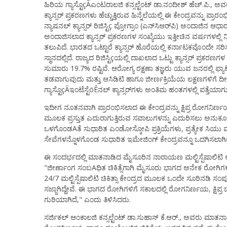
ಹಿರಿಯ ಗ್ಯಾಸ್ಟೊçÃಎಂಟರಾಲಜಿ ಕನ್ಸಲ್ಟೆಂಟ್ ಡಾ.ನಂದೀಶ್ ಹೆಚ್.ಪಿ., ಅ
ಕ್ಯಾನ್ಸರ್ ಪ್ರಕರಣಗಳು ಹೆಚ್ಚುತ್ತಿರುವ ಹಿನ್ನೆಲೆಯಲ್ಲಿ ಈ ಕೇಂದ್ರವನ್ನು ಪ
ನ್ಯಾಷನಲ್ ಕ್ಯಾನ್ಸರ್ ರಿಜಿಸ್ಟಿç ಪ್ರೋಗ್ರಾಂ (ಎನ್‌ಸಿಆರ್‌ಪಿ) ಅಂದಾಜಿನ ಆ
ಅಂದಾಜಿಸಲಾದ ಕ್ಯಾನ್ಸರ್ ಪ್ರಕರಣಗಳ ಸಂಖ್ಯೆಯು ಇತ್ತೀಚಿನ ವರ್ಷಗಳಲ್ಲಿ ನಿ
ತಲುಪಿದೆ. ಭಾರತದ ಒಟ್ಟಾರೆ ಕ್ಯಾನ್ಸರ್ ಹೊರೆಯಲ್ಲಿ ಕರ್ನಾಟಕವೊಂದೇ ಸರಿಸ
ಸ್ಥಾನದಲ್ಲಿದೆ. ರಾಜ್ಯದ ರಿಜಿಸ್ಟಿçಯಲ್ಲಿ ದಾಖಲಾದ ಒಟ್ಟು ಕ್ಯಾನ್ಸರ್ ಪ್ರಕರಣ
ಸುಮಾರು 19.7% ರಷ್ಟಿವೆ. ಆರೋಗ್ಯ ರಕ್ಷಣಾ ತಜ್ಞರು ಯುವ ಜನರಲ್ಲಿ ಫ್ಯಾಟಿ 
ತಡವಾಗುವುದು ಮತ್ತು ಆಸಿಡಿಟಿ ಹಾಗೂ ಜೀರ್ಣಕ್ರಿಯೆಯ ಲಕ್ಷಣಗಳಿಗೆ ದ
ಗ್ಯಾಸ್ಟೊçÃಇಂಟೆಸ್ಟೆöÊನಲ್ ಕ್ಯಾನ್ಸರ್‌ಗಳು ಅಂತಿಮ ಹಂತಗಳಲ್ಲಿ ಪತ್ತೆಯಾ
ಇದೀಗ ನೂತನವಾಗಿ ಪ್ರಾರಂಭಿಸಲಾದ ಈ ಕೇಂದ್ರವನ್ನು ಕ್ಷಿಪ್ರ ರೋಗನಿರ್ಣ
ಮೂಲಕ ಪ್ರಸ್ತುತ ಎದುರಾಗುತ್ತಿರುವ ಸವಾಲುಗಳನ್ನು ಎದುರಿಸಲು ಅನುಕೂಲ
ಒಳಗೊಂಡAತೆ ಸುಧಾರಿತ ಎಂಡೋಸ್ಕೋಪಿ ಪ್ರಕ್ರಿಯೆಗಳು, ಪ್ರತ್ಯೇಕ ಸಿಯು ಮತ್
ಸೇವೆಗಳನ್ನೊಳಗೊಂಡ ಸುಧಾರಿತ ಇಮೇಜಿಂಗ್ ಕೇಂದ್ರವನ್ನೂ ಒದಗಿಸಲಾಗಿದ
ಈ ಸಂದರ್ಭದಲ್ಲಿ ಮಾತನಾಡಿದ ಮೈಸೂರಿನ ನಾರಾಯಣ ಮಲ್ಟಿಸ್ಪೆಷಾಲಿಟಿ ಆಸ್
"ಜೀರ್ಣಾಂಗ ಸಂಬAಧಿತ ಚಿಕಿತ್ಸೆಗಾಗಿ ಮೈಸೂರು ಭಾಗದ ಅನೇಕ ರೋಗಿಗಳು ಬ
24/7 ಮಲ್ಟಿಸ್ಪೆಷಾಲಿಟಿ ಚಿಕಿತ್ಸಾ ಕೇಂದ್ರದ ಮೂಲಕ ಒಂದೇ ಸೂರಿನಡಿ ಸಂಪೂ
ಸಜ್ಜಾಗಿದ್ದೇವೆ. ಈ ಭಾಗದ ರೋಗಿಗಳಿಗೆ ಸಕಾಲದಲ್ಲಿ ರೋಗನಿರ್ಣಯ, ಕ್ಷಿಪ್ರ
ಗುರಿಯಾಗಿದೆ," ಎಂದು ತಿಳಿಸಿದರು.
ಸರ್ಜಿಕಲ್ ಆಂಕಾಲಜಿ ಕನ್ಸಲ್ಟೆಂಟ್ ಡಾ.ಸುಹಾಸ್ ಕೆ.ಆರ್., ಅವರು ಮಾತನಾಡ