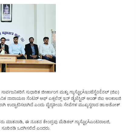
ಾರ್ವಜನಿಕರಿಗೆ ಸುಧಾರಿತ ಜೀರ್ಣಾಂಗ ಮತ್ತು ಗ್ಯಾಸ್ಟೊçÃಇಂಟೆಸ್ಟೆöÊನಲ್ (ಜಿಐ)
ಾಧುನಿಕ ನಾರಾಯಣ ಸೆಂಟರ್ ಆಫ್ ಎಕ್ಸಲೆನ್ಸ್ ಇನ್ ಡೈಜೆಸ್ಟಿವ್ ಆಂಡ್ ಜಿಐ ಆಂಕಾಲಜಿ
ದ್ದೂರಿಯಾಗಿ ಉದ್ಘಾಟಿಸಲಾಗಿದೆ ಎಂದು ವೈದ್ಯಕೀಯ ಸೇವೆಗಳ ಮುಖ್ಯಸ್ಥರಾದ ಡಾ.ಅಶೋಕ್
ಿ ಅವರು ಮಾತನಾಡಿ, ಈ ನೂತನ ಕೇಂದ್ರವು ಮೆಡಿಕಲ್ ಗ್ಯಾಸ್ಟೊçÃಎಂಟರಾಲಜಿ,
ೇ ಸೂರಿನಡಿ ಒದಗಿಸಲಿದೆ ಎಂದರು.