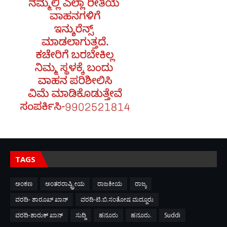
TAGS
ಅಂಕಣ
ಅಂತರರಾಷ್ಟ್ರೀಯ
ರಾಜಕೀಯ
ರಾಜ್ಯ
ವರದಿ- ಶಾರೂಖ್ ಖಾನ್
ವರದಿ-ಟಿ.ಬಿ.ಸಂತೋಷ ಮದ್ದೂರು
ವರದಿ-ಶಾರುಕ್ ಖಾನ್
ಸುದ್ದಿ
ಹನೂರು
ಹನೂರು.
Suddi