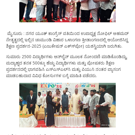
ಮೈಸೂರು : ನಗರ ಯೂತ್ ಕಾಂಗ್ರೆಸ್ ವತಿಯಿಂದ ಉಪಾಧ್ಯಕ್ಷ ನೋಫಿಲ್ ಅಹಮದ್
ನೇತೃತ್ವದಲ್ಲಿ ಇಲ್ಲಿನ ಚಾಮುಂಡಿ ವಿಹಾರ ಒಳಾಂಗಣ ಕ್ರೀಡಾಂಗಣದಲ್ಲಿ ಆಯೋಜಿಸಿದ್ದ
ಶಿಕ್ಷಣ ಪ್ರದರ್ಶನ-2025 (ಎಜುಕೇಷನ್ ಎಕ್ಸ್‍ಪೋ) ಯಶಸ್ವಿಯಾಗಿ ಜರುಗಿತು.
ಸುಮಾರು 2500 ವಿದ್ಯಾರ್ಥಿಗಳು ಆನ್‍ಲೈನ್ ಮೂಲಕ ನೋಂದಣಿ ಮಾಡಿಕೊಂಡಿದ್ದು,
ಮದ್ಯಾಹ್ನದ ತನಕ 500ಕ್ಕೂ ಹೆಚ್ಚು ವಿದ್ಯಾರ್ಥಿಗಳು ಮತ್ತು ಪೋಷಕರು ಶಿಕ್ಷಣ
ಪ್ರದರ್ಶನದಲ್ಲಿ ಭಾಗವಹಿಸಿ ಎಸ್‍ಎಸ್‍ಎಲ್‍ಸಿ ಮತ್ತು ಪಿಯುಸಿ ನಂತರ ವ್ಯಾಸಂಗ
ಮಾಡಬಹುದಾದ ವಿವಿಧ ಕೋರ್ಸುಗಳ ಬಗ್ಗೆ ಮಾಹಿತಿ ಪಡೆದರು.