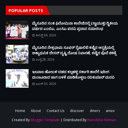
POPULAR POSTS
ಮೈಸೂರಿನ ಸಂತ ಫಿಲೋಮಿನಾ ಕಾಲೇಜಿನಲ್ಲಿ (ಸ್ವಾಯುತ್ತ) ದ್ವಿತೀಯ
ವರ್ಷದ ಎಂಬಿಎ, ಎಂಸಿಎ ಪದವಿ ಪ್ರದಾನ ಸಮಾರಂಭ
ಆಗಸ್ಟ್ 04, 2026
ಮೈಸೂರಿನ ನೇತ್ರಧಾಮ ಸೂಪರ್ ಸ್ಪೆಷಾಲಿಟಿ ಕಣ್ಣಿನ ಆಸ್ಪತ್ರೆಯಲ್ಲಿ
ಅತ್ಯಾಧುನಿಕ ಲೇಸರ್ ದೃಷ್ಟಿ ದೋಷ ನಿವಾರಣೆ, ಕಣ್ಣಿನ ಪೊರೆ ಚಿಕಿತ್ಸೆ
ಜುಲೈ 28, 2026
ಇಲವಾಲ ಹೋಬಳಿ ದಡದ ಕಲ್ಲಹಳ್ಳಿ ಸರ್ಕಾರಿ ಶಾಲೆಗೆ ಇದೀಗ
ಮಂಜೂರಾದ ಜಾಗ ಬಳಕೆ ಮಾಡಿಕೊಳ್ಳಲು ರವಿಕುಮಾರ್ ಮನವಿ
ಜೂನ್ 03, 2026
Home
About
Contact Us
discover
diners
amex
Created By
Blogger Template
| Distributed By
Nanobba Alemari