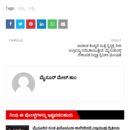
Tags:
ರಾಜ್ಯ
ಸುದ್ದಿ
ಹಳೆಯದು
ನವೀನ
ಅವಕಾಶ ಕೊಟ್ಟರೆ ಮತ್ತೆ ಸೈನ್ಯಕ್ಕೆ ಸೇರಿ
ಉಗ್ರರನ್ನು ಸದೆಬಡಿಯುತ್ತೇವೆ: ಮೈಸೂರಿನಲ್ಲಿ
ನೌಕಾಪಡೆ ನಿವೃತ್ತ ಸೈನಿಕರ ಘೋಷಣೆ
ಮೈಸೂರ್ ಮೇಲ್.ಕಾಂ
ನೀವು ಈ ಪೋಸ್ಟ್‌ಗಳನ್ನು ಇಷ್ಟಪಡಬಹುದು
ಮೈಸೂರಿನ ಸಂತ ಫಿಲೋಮಿನಾ ಕಾಲೇಜಿನಲ್ಲಿ (ಸ್ವಾಯುತ್ತ) ದ್ವಿತೀಯ