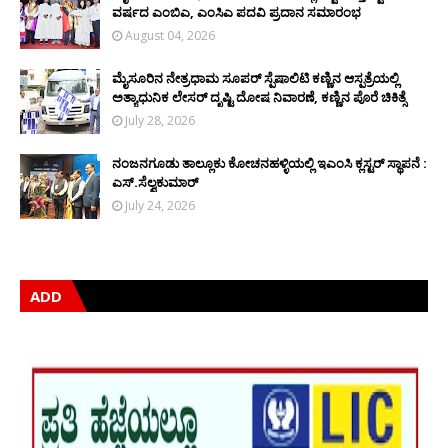
ವರ್ಷದ ಎಂಬಿಎ, ಎಂಸಿಎ ಪದವಿ ಪ್ರದಾನ ಸಮಾರಂಭ
August 04, 2026
ಮೈಸೂರಿನ ನೇತ್ರಧಾಮ ಸೂಪರ್ ಸ್ಪೆಷಾಲಿಟಿ ಕಣ್ಣಿನ ಆಸ್ಪತ್ರೆಯಲ್ಲಿ
ಅತ್ಯಾಧುನಿಕ ಲೇಸರ್ ದೃಷ್ಟಿ ದೋಷ ನಿವಾರಣೆ, ಕಣ್ಣಿನ ಪೊರೆ ಚಿಕಿತ್ಸೆ
July 28, 2026
ನಂಜನಗೂಡು ತಾಲ್ಲೂಕು ಕೋಚನಹಳ್ಳಿಯಲ್ಲಿ ಇಎಂಸಿ ಕ್ಲಸ್ಟರ್ ಸ್ಥಾಪನೆ :
ಎಸ್.ಸೆಲ್ವಕುಮಾರ್
July 24, 2026
ADD