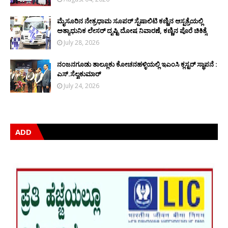
ಮೈಸೂರಿನ ನೇತ್ರಧಾಮ ಸೂಪರ್ ಸ್ಪೆಷಾಲಿಟಿ ಕಣ್ಣಿನ ಆಸ್ಪತ್ರೆಯಲ್ಲಿ
ಅತ್ಯಾಧುನಿಕ ಲೇಸರ್ ದೃಷ್ಟಿ ದೋಷ ನಿವಾರಣೆ, ಕಣ್ಣಿನ ಪೊರೆ ಚಿಕಿತ್ಸೆ
July 28, 2026
ನಂಜನಗೂಡು ತಾಲ್ಲೂಕು ಕೋಚನಹಳ್ಳಿಯಲ್ಲಿ ಇಎಂಸಿ ಕ್ಲಸ್ಟರ್ ಸ್ಥಾಪನೆ :
ಎಸ್.ಸೆಲ್ವಕುಮಾರ್
July 24, 2026
ADD