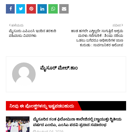
ಹಳೆಯದು
ನವೀನ
ಮೈಸೂರು ಎಪಿಎಂಸಿ ಇಂದಿನ ತರಕಾರಿ
ಹಾಡ ಹಗಲೇ ಎಗ್ಗಿಲ್ಲದೇ ಸಾಗುತ್ತಿದೆ ಅಕ್ರಮ
ವಹಿವಾಟು ವಿವರಗಳು
ಮರಳು ಗಣಿಗಾರಿಕೆ : ಶಿಂಷಾ ನದಿಯ
ಒಡಲು ಬಗೆದರೂ ಅಧಿಕಾರಿಗಳ ಜಾಣ
ಕುರುಡು : ಸಾರ್ವಜನಿಕರ ಆರೋಪ
ಮೈಸೂರ್ ಮೇಲ್.ಕಾಂ
ನೀವು ಈ ಪೋಸ್ಟ್‌ಗಳನ್ನು ಇಷ್ಟಪಡಬಹುದು
ಮೈಸೂರಿನ ಸಂತ ಫಿಲೋಮಿನಾ ಕಾಲೇಜಿನಲ್ಲಿ (ಸ್ವಾಯುತ್ತ) ದ್ವಿತೀಯ
ವರ್ಷದ ಎಂಬಿಎ, ಎಂಸಿಎ ಪದವಿ ಪ್ರದಾನ ಸಮಾರಂಭ
August 04, 2026