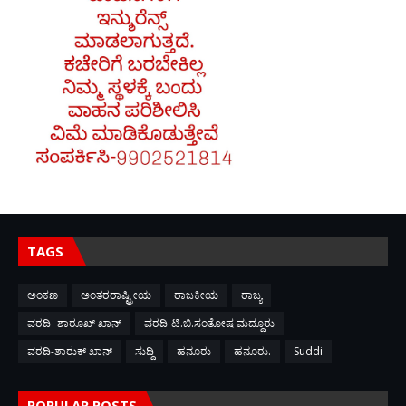
TAGS
ಅಂಕಣ
ಅಂತರರಾಷ್ಟ್ರೀಯ
ರಾಜಕೀಯ
ರಾಜ್ಯ
ವರದಿ- ಶಾರೂಖ್ ಖಾನ್
ವರದಿ-ಟಿ.ಬಿ.ಸಂತೋಷ ಮದ್ದೂರು
ವರದಿ-ಶಾರುಕ್ ಖಾನ್
ಸುದ್ದಿ
ಹನೂರು
ಹನೂರು.
Suddi
POPULAR POSTS