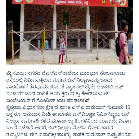
ಮೈಸೂರು : ನಗರದ ಜೆಎಸ್‍ಎಸ್ ಕಾಲೇಜು ಮುಂಭಾಗ ನಂಜನಗೂಡು
ರಸ್ತೆಯಲ್ಲಿ ನಿರ್ಮಿಸುತ್ತಿರುವ ನೂತನ ಬಸ್ ನಿಲ್ದಾಣವನ್ನು ಒಂದು
ವಾರದೊಳಗೆ ತೆರವು ಮಾಡುವಂತೆ ನ್ಯಾಷನಲ್ ಹೈವೇ ಅಥಾರಿಟಿ ಆಫ್
ಇಂಡಿಯಾದಿಂದ ಪಾಲಿಕೆ ಆಯುಕ್ತರು ಮತ್ತು ಕೆಆರ್‍ಐಡಿಎಲ್
ಎಂಜಿನಿಯರ್ ಗೆ ನೋಟೀಸ್ ಜಾರಿ ಮಾಡಲಾಗಿದೆ.
ಕೃಷ್ಣರಾಜ ವಿಧಾನಸಭಾ ಕ್ಷೇತ್ರದ ಶಾಸಕ ಎಸ್.ಎ.ರಾಮದಾಸ್ ಸುಮಾರು 10
ಲಕ್ಷ ರೂ. ಅನುದಾನ ನೀಡಿ ಈ ನೂತನ ಬಸ್ ನಿಲ್ದಾಣ ನಿರ್ಮಿಸಿದ್ದರು. ಬಸ್
ನಿಲ್ದಾಣ ಕಾಮಗಾರಿ ಕಳೆದ ಮೂರ್ನಾಲ್ಕು ತಿಂಗಳಿನಿಂದ ಯಾವುದೇ ವಿವಾದ
ಇಲ್ಲದೆ ನಡೆದಿದೆ. ಆದರೆ, ಬಸ್ ನಿಲ್ದಾಣ ಮೇಲಿನ ಗೋಳಾಕಾರದ
ಗುಮ್ಮಟಗಳು ಈಗ ವಿವಾದಕ್ಕೀಡಾಗಿದ್ದು, ಶಾಸಕ ರಾಮದಾಸ್ ಮತ್ತು ಸಂಸದ