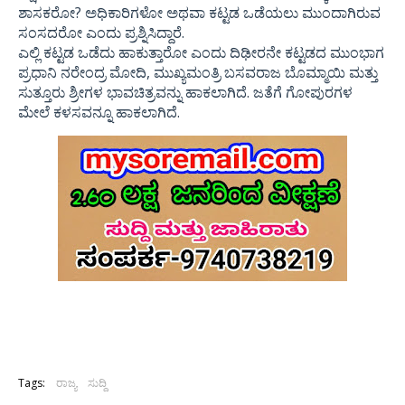
ಶಾಸಕರೋ? ಅಧಿಕಾರಿಗಳೋ ಅಥವಾ ಕಟ್ಟಡ ಒಡೆಯಲು ಮುಂದಾಗಿರುವ
ಸಂಸದರೋ ಎಂದು ಪ್ರಶ್ನಿಸಿದ್ದಾರೆ.
ಎಲ್ಲಿ ಕಟ್ಟಡ ಒಡೆದು ಹಾಕುತ್ತಾರೋ ಎಂದು ದಿಢೀರನೇ ಕಟ್ಟಡದ ಮುಂಭಾಗ
ಪ್ರಧಾನಿ ನರೇಂದ್ರ ಮೋದಿ, ಮುಖ್ಯಮಂತ್ರಿ ಬಸವರಾಜ ಬೊಮ್ಮಾಯಿ ಮತ್ತು
ಸುತ್ತೂರು ಶ್ರೀಗಳ ಭಾವಚಿತ್ರವನ್ನು ಹಾಕಲಾಗಿದೆ. ಜತೆಗೆ ಗೋಪುರಗಳ
ಮೇಲೆ ಕಳಸವನ್ನೂ ಹಾಕಲಾಗಿದೆ.
Tags:
ರಾಜ್ಯ
ಸುದ್ದಿ