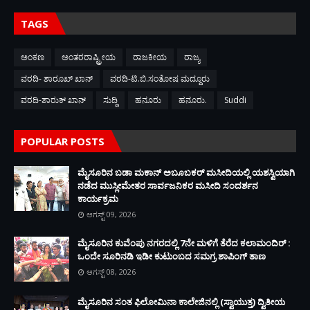
TAGS
ಅಂಕಣ
ಅಂತರರಾಷ್ಟ್ರೀಯ
ರಾಜಕೀಯ
ರಾಜ್ಯ
ವರದಿ- ಶಾರೂಖ್ ಖಾನ್
ವರದಿ-ಟಿ.ಬಿ.ಸಂತೋಷ ಮದ್ದೂರು
ವರದಿ-ಶಾರುಕ್ ಖಾನ್
ಸುದ್ದಿ
ಹನೂರು
ಹನೂರು.
Suddi
POPULAR POSTS
ಮೈಸೂರಿನ ಬಡಾ ಮಕಾನ್ ಅಬೂಬಕರ್ ಮಸೀದಿಯಲ್ಲಿ ಯಶಸ್ವಿಯಾಗಿ
ನಡೆದ ಮುಸ್ಲೀಮೇತರ ಸಾರ್ವಜನಿಕರ ಮಸೀದಿ ಸಂದರ್ಶನ
ಕಾರ್ಯಕ್ರಮ
ಆಗಸ್ಟ್ 09, 2026
ಮೈಸೂರಿನ ಕುವೆಂಪು ನಗರದಲ್ಲಿ 7ನೇ ಮಳಿಗೆ ತೆರೆದ ಕಲಾಮಂದಿರ್ :
ಒಂದೇ ಸೂರಿನಡಿ ಇಡೀ ಕುಟುಂಬದ ಸಮಗ್ರ ಶಾಪಿಂಗ್ ತಾಣ
ಆಗಸ್ಟ್ 08, 2026
ಮೈಸೂರಿನ ಸಂತ ಫಿಲೋಮಿನಾ ಕಾಲೇಜಿನಲ್ಲಿ (ಸ್ವಾಯುತ್ತ) ದ್ವಿತೀಯ