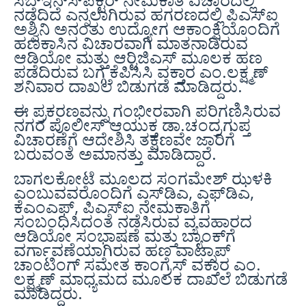
ನಡೆದಿದೆ ಎನ್ನಲಾಗಿರುವ ಹಗರಣದಲ್ಲಿ ಪಿಎಸ್‍ಐ
ಅಶ್ವಿನಿ ಅನಂತು ಉದ್ಯೋಗ ಆಕಾಂಕ್ಷಿಯೊಂದಿಗೆ
ಹಣಕಾಸಿನ ವಿಚಾರವಾಗಿ ಮಾತನಾಡಿರುವ
ಆಡಿಯೋ ಮತ್ತು ಆರ್‍ಟಿಜಿಎಸ್ ಮೂಲಕ ಹಣ
ಪಡೆದಿರುವ ಬಗ್ಗೆ ಕೆಪಿಸಿಸಿ ವಕ್ತಾರ ಎಂ.ಲಕ್ಷ್ಮಣ್
ಶನಿವಾರ ದಾಖಲೆ ಬಿಡುಗಡೆ ಮಾಡಿದ್ದರು.
ಈ ಪ್ರಕರಣವನ್ನು ಗಂಭೀರವಾಗಿ ಪರಿಗಣಿಸಿರುವ
ನಗರ ಪೊಲೀಸ್ ಆಯುಕ್ತ ಡಾ.ಚಂದ್ರಗುಪ್ತ
ವಿಚಾರಣೆಗೆ ಆದೇಶಿಸಿ ತಕ್ಷಣವೇ ಜಾರಿಗೆ
ಬರುವಂತೆ ಅಮಾನತ್ತು ಮಾಡಿದ್ದಾರೆ.
ಬಾಗಲಕೋಟೆ ಮೂಲದ ಸಂಗಮೇಶ್ ಝಳಕಿ
ಎಂಬುವವರೊಂದಿಗೆ ಎಸ್‍ಡಿಎ, ಎಫ್‍ಡಿಎ,
ಕೆಎಂಎಫ್, ಪಿಎಸ್‍ಐ ನೇಮಕಾತಿಗೆ
ಸಂಬಂಧಿಸಿದಂತೆ ನಡೆಸಿರುವ ವ್ಯವಹಾರದ
ಆಡಿಯೋ ಸಂಭಾಷಣೆ ಮತ್ತು ಬ್ಯಾಂಕ್‍ಗೆ
ವರ್ಗಾವಣೆಯಾಗಿರುವ ಹಣ ವಾಟ್ಸಾಪ್
ಚಾಂಟಿಂಗ್ ಸಮೇತ ಕಾಂಗ್ರೆಸ್ ವಕ್ತಾರ ಎಂ.
ಲಕ್ಷ್ಮಣ್ ಮಾಧ್ಯಮದ ಮೂಲಕ ದಾಖಲೆ ಬಿಡುಗಡೆ
ಮಾಡಿದ್ದರು.