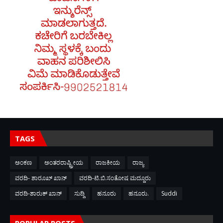
TAGS
ಅಂಕಣ
ಅಂತರರಾಷ್ಟ್ರೀಯ
ರಾಜಕೀಯ
ರಾಜ್ಯ
ವರದಿ- ಶಾರೂಖ್ ಖಾನ್
ವರದಿ-ಟಿ.ಬಿ.ಸಂತೋಷ ಮದ್ದೂರು
ವರದಿ-ಶಾರುಕ್ ಖಾನ್
ಸುದ್ದಿ
ಹನೂರು
ಹನೂರು.
Suddi
POPULAR POSTS