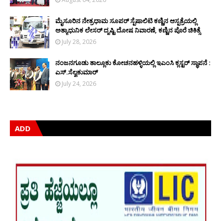
ಮೈಸೂರಿನ ನೇತ್ರಧಾಮ ಸೂಪರ್ ಸ್ಪೆಷಾಲಿಟಿ ಕಣ್ಣಿನ ಆಸ್ಪತ್ರೆಯಲ್ಲಿ
ಅತ್ಯಾಧುನಿಕ ಲೇಸರ್ ದೃಷ್ಟಿ ದೋಷ ನಿವಾರಣೆ, ಕಣ್ಣಿನ ಪೊರೆ ಚಿಕಿತ್ಸೆ
July 28, 2026
ನಂಜನಗೂಡು ತಾಲ್ಲೂಕು ಕೋಚನಹಳ್ಳಿಯಲ್ಲಿ ಇಎಂಸಿ ಕ್ಲಸ್ಟರ್ ಸ್ಥಾಪನೆ :
ಎಸ್.ಸೆಲ್ವಕುಮಾರ್
July 24, 2026
ADD