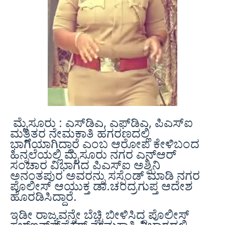
ಮೈಸೂರು : ಎಸ್‍ಡಿಎ, ಎಫ್‍ಡಿಎ, ಪಿಎಸ್‍ಐ
ಮತ್ತಿತರ ನೇಮಕಾತಿ ಹಗರಣದಲ್ಲಿ
ಭಾಗಿಯಾಗಿದ್ದಾರೆ ಎಂಬ ಆರೋಪ ಕೇಳಿಬಂದ
ಹಿನ್ನಲೆಯಲ್ಲಿ ಮೈಸೂರು ನಗರ ಎನ್‍ಆರ್
ಸಂಚಾರ ವಿಭಾಗದ ಪಿಎಸ್‍ಐ ಅಶ್ವಿನಿ
ಅನಂತಪುರ ಅವರನ್ನು ಸಸ್ಪೆಂಡ್ ಮಾಡಿ ನಗರ
ಪೊಲೀಸ್ ಆಯುಕ್ತ ಡಾ.ಚಂದ್ರಗುಪ್ತ ಆದೇಶ
ಹೊರಡಿಸಿದ್ದಾರೆ.
ಇಡೀ ರಾಜ್ಯವನ್ನೇ ಬೆಚ್ಚಿ ಬೀಳಿಸಿದ್ದ ಪೊಲೀಸ್
ಸಬ್‍ಇನ್ಸ್‍ಪೆಕ್ಟರ್ ನೇಮಕಾತಿ ವಿಚಾರದಲ್ಲಿ