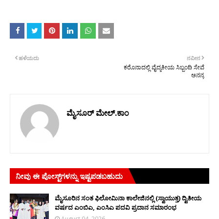
ಹಳೆಯದು
ನವೀನ
ಕರೊನಾದಲ್ಲಿ ವೈದ್ಯಕೀಯ ಸಿಬ್ಬಂದಿ ಸೇವೆ
ಅನನ್ಯ
ಮೈಸೂರ್ ಮೇಲ್.ಕಾಂ
ನೀವು ಈ ಪೋಸ್ಟ್‌ಗಳನ್ನು ಇಷ್ಟಪಡಬಹುದು
ಮೈಸೂರಿನ ಸಂತ ಫಿಲೋಮಿನಾ ಕಾಲೇಜಿನಲ್ಲಿ (ಸ್ವಾಯುತ್ತ) ದ್ವಿತೀಯ
ವರ್ಷದ ಎಂಬಿಎ, ಎಂಸಿಎ ಪದವಿ ಪ್ರದಾನ ಸಮಾರಂಭ
August 04, 2026