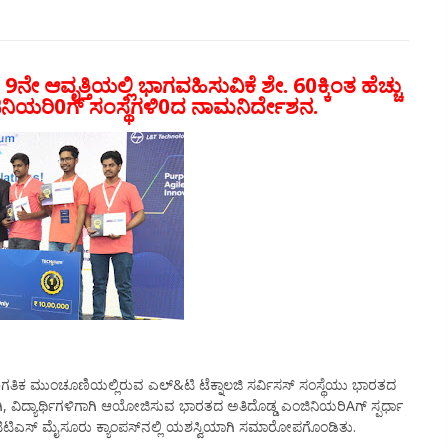
 ಆವೃತ್ತಿಯಲ್ಲಿ ಭಾಗವಹಿಸುವಿಕೆ ಶೇ. 60ಕ್ಕಿಂತ ಹೆಚ್ಚು
ಂಜಿನಿಯರಿ0ಗ್ ಸಂಸ್ಥೆಗಳಿ0ದ ನಾಮನಿರ್ದೇಶನ.
 ಜಾಗತಿಕ ಮುಂಚೂಣಿಯಲ್ಲಿರುವ ಎಲ್&ಟಿ ಟೆಕ್ನಾಲಜಿ ಸರ್ವಿಸಸ್ ಸಂಸ್ಥೆಯು ಭಾರತದ
ಿ, ವಿದ್ಯಾರ್ಥಿಗಳಿಗಾಗಿ ಆಯೋಜಿಸುವ ಭಾರತದ ಅತಿದೊಡ್ಡ ಎಂಜಿನಿಯರಿAಗ್ ಸ್ಪರ್ಧಾ
ಟಿಟಿಎಸ್ ಮೈಸೂರು ಕ್ಯಾಂಪಸ್‌ನಲ್ಲಿ ಯಶಸ್ವಿಯಾಗಿ ಸಮಾರೋಪಗೊಂಡಿತು.