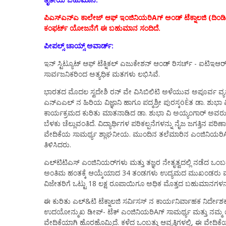
ಪಿಎಸ್‌ಎನ್‌ಎ ಕಾಲೇಜ್ ಆಫ್ ಇಂಜಿನಿಯರಿAಗ್ ಅಂಡ್ ಟೆಕ್ನಾಲಜಿ (ದಿಂಡಿಗಲ್,
ಕಂಫರ್ಟ್ ಯೋಜನೆಗೆ ಈ ಬಹುಮಾನ ಸಂದಿದೆ.
ಪೀಪಲ್ಸ್ ಚಾಯ್ಸ್ ಅವಾರ್ಡ್:
ಇನ್ ಸ್ಟಿಟ್ಯೂಟ್ ಆಫ್ ಟೆಕ್ನಿಕಲ್ ಎಜುಕೇಶನ್ ಆಂಡ್ ರಿಸರ್ಚ್ - ಐಟಿ
ಸಾರ್ವಜನಿಕರಿಂದ ಅತ್ಯಧಿಕ ಮತಗಳು ಲಭಿಸಿವೆ.
ಭಾರತದ ಮೊದಲ ಸ್ವದೇಶಿ ರನ್ ವೇ ವಿಸಿಬಿಲಿಟಿ ಅಳೆಯುವ ಅಪೂರ್ವ ವ್ಯವಸ್ಥ
ಎನ್‌ಎಎಲ್ ನ ಹಿರಿಯ ವಿಜ್ಞಾನಿ ಹಾಗೂ ಪದ್ಮಶ್ರೀ ಪುರಸ್ಕöÈತ ಡಾ. ಶುಭ
ಕಾರ್ಯಕ್ರಮದ ಕುರಿತು ಮಾತನಾಡಿದ ಡಾ. ಶುಭಾ ವಿ ಅಯ್ಯಂಗಾರ್ ಅವರು
ಬೆಳಕು ಚೆಲ್ಲುವಂತಿದೆ. ವಿದ್ಯಾರ್ಥಿಗಳ ಪರಿಕಲ್ಪನೆಗಳನ್ನು ನೈಜ ಜಗತ್ತಿನ 
ವೇದಿಕೆಯ ಸಾಮರ್ಥ್ಯ ಶ್ಲಾಘನೀಯ. ಮುಂದಿನ ತಲೆಮಾರಿನ ಎಂಜಿನಿಯರಿ
ತಿಳಿಸಿದರು.
ಎಲ್‌ಟಿಟಿಎಸ್ ಎಂಜಿನಿಯರ್‌ಗಳು ಮತ್ತು ತಜ್ಞರ ನೇತೃತ್ವದಲ್ಲಿ ನಡೆದ ಒ
ಅಂತಿಮ ಹಂತಕ್ಕೆ ಆಯ್ಕೆಯಾದ 34 ತಂಡಗಳು ಉದ್ಯಮದ ಮುಖಂಡರು ಮತ್ತು ಶ
ವಿಜೇತರಿಗೆ ಒಟ್ಟು 18 ಲಕ್ಷ ರೂಪಾಯಿಗೂ ಅಧಿಕ ಮೊತ್ತದ ಬಹುಮಾನಗಳನ್
ಈ ಕುರಿತು ಎಲ್&ಟಿ ಟೆಕ್ನಾಲಜಿ ಸರ್ವಿಸಸ್ ನ ಕಾರ್ಯನಿರ್ವಾಹಕ ನಿರ್ದೇ
ಉದಯೋನ್ಮುಖ ಡೀಪ್- ಟೆಕ್ ಎಂಜಿನಿಯರಿAಗ್ ಸಾಮರ್ಥ್ಯ ಮತ್ತು ನಮ್ಮ ಯುವ
ವೇದಿಕೆಯಾಗಿ ಹೊರಹೊಮ್ಮಿದೆ. ಕಳೆದ ಒಂಬತ್ತು ಆವೃತ್ತಿಗಳಲ್ಲಿ, ಈ ವೇದಿಕೆಯ