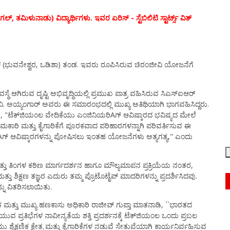
 ತಮಿಳುನಾಡು) ವಿದ್ಯಾರ್ಥಿಗಳು. ಇವರ ಏರಿಸ್ - ಸ್ಟೆಬಿಲಿಟಿ ಸ್ಟಾರ್ಟ್ಸ್ ವಿತ್
ಇಆರ್ (ಭುವನೇಶ್ವರ, ಒಡಿಶಾ) ತಂಡ. ಇವರು ರೂಪಿಸಿರುವ ಚಿರಂಜೀವಿ ಯೋಜನೆಗೆ
ೆ ಆಗಿರುವ ದೃಷ್ಟಿ ಅಭಿವೃದ್ಧಿಯಲ್ಲಿ ಪ್ರಮುಖ ಪಾತ್ರ ವಹಿಸಿರುವ ಸಿಎಸ್‌ಐಆರ್
ಾ ವಿ. ಅಯ್ಯಂಗಾರ್ ಅವರು ಈ ಸಮಾರಂಭದಲ್ಲಿ ಮುಖ್ಯ ಅತಿಥಿಯಾಗಿ ಭಾಗವಹಿಸಿದ್ದರು.
, "ಟೆಕ್‌ಜಿಯಂಲ ವೇದಿಕೆಯು ಎಂಜಿನಿಯರಿAಗ್ ಆವಿಷ್ಕಾರದ ಭವಿಷ್ಯದ ಮೇಲೆ
ಪರಿಣಾಮಕಾರಿ ಮತ್ತು ಕೈಗಾರಿಕೆಗೆ ಪೂರಕವಾದ ಪರಿಹಾರಗಳನ್ನಾಗಿ ಪರಿವರ್ತಿಸುವ ಈ
Aಗ್ ಆವಿಷ್ಕಾರಗಳನ್ನು ಪೋಷಿಸಲು ಇಂತಹ ಯೋಜನೆಗಳು ಅತ್ಯಗತ್ಯ," ಎಂದು
ಂಬತ್ತು ತಿಂಗಳ ಕಠಿಣ ಮಾರ್ಗದರ್ಶನ ಹಾಗೂ ಮೌಲ್ಯಮಾಪನ ಪ್ರಕ್ರಿಯೆಯ ನಂತರ,
ಿಕ್ಷಣ ತಜ್ಞರ ಎದುರು ತಮ್ಮ ಪ್ರೊಟೊಟೈಪ್ ಮಾದರಿಗಳನ್ನು ಪ್ರದರ್ಶಿಸಿದವು.
ನು ವಿತರಿಸಲಾಯಿತು.
ಶಕ ಮತ್ತು ಮುಖ್ಯ ಹಣಕಾಸು ಅಧಿಕಾರಿ ರಾಜೀವ್ ಗುಪ್ತಾ ಮಾತನಾಡಿ, ``ಭಾರತದ
 ಪ್ರತಿಭೆಗಳ ನಾವೀನ್ಯತೆಯ ಶಕ್ತಿ ಪ್ರದರ್ಶನಕ್ಕೆ ಟೆಕ್‌ಜಿಯಂಲ ಒಂದು ಪ್ರಬಲ
ು ಶೈಕ್ಷಣಿಕ ಕ್ಷೇತ್ರ ಮತ್ತು ಕೈಗಾರಿಕೆಗಳ ನಡುವೆ ಸೇತುವೆಯಾಗಿ ಕಾರ್ಯನಿರ್ವಹಿಸುವ