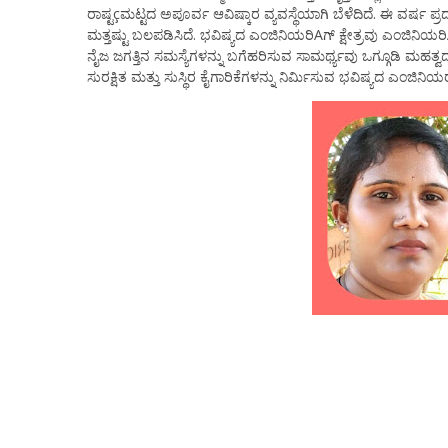
ರಾಷ್ಟçಮಟ್ಟದ ಅಪೂರ್ವ ಆವಿಷ್ಕಾರ ವ್ಯವಸ್ಥೆಯಾಗಿ ಬೆಳೆದಿದೆ. ಈ ವರ್ಷ ಪ್ರ
ಮತ್ತಷ್ಟು ಬಲಪಡಿಸಿದೆ. ಭವಿಷ್ಯದ ಎಂಜಿನಿಯರಿAಗ್ ಕ್ಷೇತ್ರವು ಎಂಜಿನಿಯರ
ನೈಜ ಜಗತ್ತಿನ ಸಮಸ್ಯೆಗಳನ್ನು ಬಗೆಹರಿಸುವ ಸಾಮರ್ಥ್ಯವು ಒಗ್ಗೂಡಿ ಮಹತ್ವ
ಸುರಕ್ಷಿತ ಮತ್ತು ಸುಸ್ಥಿರ ಕೈಗಾರಿಕೆಗಳನ್ನು ನಿರ್ಮಿಸುವ ಭವಿಷ್ಯದ ಎಂಜಿನಿಯ