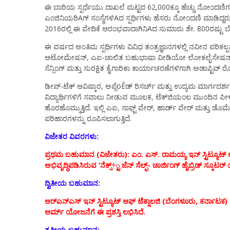
ಈ ಬಾರಿಯ ಸ್ಪರ್ಧೆಯು ದಾಖಲೆ ಮಟ್ಟದ 62,000ಕ್ಕೂ ಹೆಚ್ಚು ನೋಂದಣಿಗಳ
ಎಂಜಿನಿಯರಿAಗ್ ಸಂಸ್ಥೆಗಳಿAದ ಸ್ಪರ್ಧಿಗಳು ಹೆಸರು ನೋಂದಣಿ ಮಾಡಿದ್ದರು. ಈ
2016ರಲ್ಲಿ ಈ ವೇದಿಕೆ ಆರಂಭವಾದಾಗಿನಿAದ ಸುಮಾರು ಶೇ. 800ರಷ್ಟು ಬ
ಈ ವರ್ಷದ ಅಂತಿಮ ಸ್ಪರ್ಧಿಗಳು ವಿವಿಧ ತಂತ್ರಜ್ಞಾನಗಳಲ್ಲಿ ನವೀನ ಪರಿಕಲ
ಆಟೋಮೇಷನ್, ಎಐ-ಚಾಲಿತ ಬಹುಭಾಷಾ ವೀಡಿಯೋ ಲೋಕಲೈಸೇಷನ್, ಲೈವ್ ಎಐ 
ಸೆನ್ಸಿಂಗ್ ಮತ್ತು ಸುರಕ್ಷಿತ ಕೈಗಾರಿಕಾ ಕಾರ್ಯಾಚರಣೆಗಳಿಗಾಗಿ ಅಡಾಪ್ಟಿ
ಡೀಪ್-ಟೆಕ್ ಆವಿಷ್ಕಾರ, ಅಪ್ಲೆöÊಡ್ ರಿಸರ್ಚ್ ಮತ್ತು ಉದ್ಯಮ ಮಾರ್ಗ
ವಿದ್ಯಾರ್ಥಿಗಳಿಗೆ ಸವಾಲು ನೀಡುವ ಮೂಲಕ, ಟೆಕ್‌ಜಿಯಂಲ ಮುಂದಿನ ಪೀಳ
ಹೊರಹೊಮ್ಮುತ್ತಿದೆ. ಇಲ್ಲಿ ಎಐ, ಸಾಫ್ಟ್ ವೇರ್, ಹಾರ್ಡ್ ವೇರ್ ಮತ್ತು 
ಪರಿಹಾರಗಳನ್ನು ರೂಪಿಸಲಾಗುತ್ತಿದೆ.
ವಿಜೇತರ ವಿವರಗಳು:
ಪ್ರಥಮ ಬಹುಮಾನ (ವಿಜೇತರು): ಎಂ. ಎಸ್. ರಾಮಯ್ಯ ಇನ್ ಸ್ಟಿಟ್ಯೂಟ
ಅಭಿವೃದ್ಧಿಪಡಿಸಿರುವ ‘ನೆಕ್ಸ್÷್ಟ ಜೆನ್ ಸೆಲ್ಫ್- ಚಾರ್ಜಿಂಗ್ ಹೈಬ್ರಿಡ್ ಸ್ಕ
ದ್ವಿತೀಯ ಬಹುಮಾನ:
ಆರ್‌ಎನ್‌ಎಸ್ ಇನ್ ಸ್ಟಿಟ್ಯೂಟ್ ಆಫ್ ಟೆಕ್ನಾಲಜಿ (ಬೆಂಗಳೂರು, ಕರ್ನಾ
ಆರ್ಮ್ ಯೋಜನೆಗೆ ಈ ಪ್ರಶಸ್ತಿ ಲಭಿಸಿದೆ.
ತೃತೀಯ ಬಹುಮಾನ: