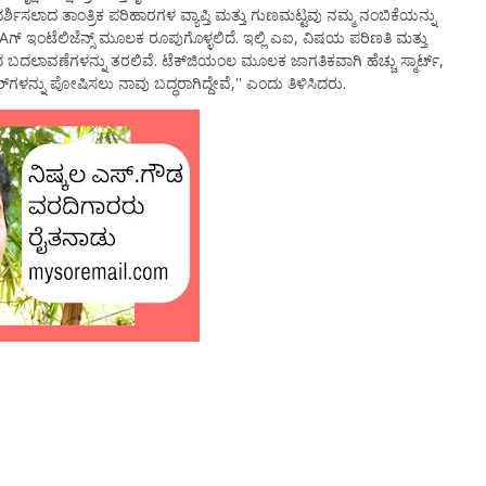
ದರ್ಶಿಸಲಾದ ತಾಂತ್ರಿಕ ಪರಿಹಾರಗಳ ವ್ಯಾಪ್ತಿ ಮತ್ತು ಗುಣಮಟ್ಟವು ನಮ್ಮ ನಂಬಿಕೆಯನ್ನು
ಿAಗ್ ಇಂಟೆಲಿಜೆನ್ಸ್ ಮೂಲಕ ರೂಪುಗೊಳ್ಳಲಿದೆ. ಇಲ್ಲಿ ಎಐ, ವಿಷಯ ಪರಿಣತಿ ಮತ್ತು
ದ ಬದಲಾವಣೆಗಳನ್ನು ತರಲಿವೆ. ಟೆಕ್‌ಜಿಯಂಲ ಮೂಲಕ ಜಾಗತಿಕವಾಗಿ ಹೆಚ್ಚು ಸ್ಮಾರ್ಟ್,
ರ್‌ಗಳನ್ನು ಪೋಷಿಸಲು ನಾವು ಬದ್ಧರಾಗಿದ್ದೇವೆ,'' ಎಂದು ತಿಳಿಸಿದರು.