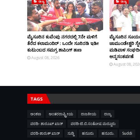
ರಾಜ್ಯ
ರಾಜ್ಯ
ಮೈಸೂರಿನ ಕುವೆಂಪು ನಗರದಲ್ಲಿ 7ನೇ ಮಳಿಗೆ
ಮೈಸೂರಿನ ಸೂರ್
ತೆರೆದ ಕಲಾಮಂದಿರ್ : ಒಂದೇ ಸೂರಿನಡಿ ಇಡೀ
ಚಾಮುಂಡೇಶ್ವರಿ ಸ್
ಕುಟುಂಬದ ಸಮಗ್ರ ಶಾಪಿಂಗ್ ತಾಣ
ಮಡಿವಾಳ ಸಂಘದಿಂ
ಅನ್ನಸಂತರ್ಪಣೆ
August 08, 2026
August 08, 202
TAGS
ಅಂಕಣ
ಅಂತರರಾಷ್ಟ್ರೀಯ
ರಾಜಕೀಯ
ರಾಜ್ಯ
ವರದಿ- ಶಾರೂಖ್ ಖಾನ್
ವರದಿ-ಟಿ.ಬಿ.ಸಂತೋಷ ಮದ್ದೂರು
ವರದಿ-ಶಾರುಕ್ ಖಾನ್
ಸುದ್ದಿ
ಹನೂರು
ಹನೂರು.
Suddi