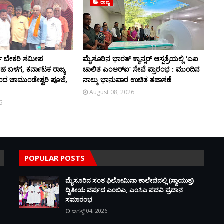
ರಾಜ್ಯ
ಯ ಬೇಕರಿ ಸಮೀಪ
ಮೈಸೂರಿನ ಭಾರತ್ ಕ್ಯಾನ್ಸರ್ ಆಸ್ಪತ್ರೆಯಲ್ಲಿ ‘ಎಐ
ನೇಹ ಬಳಗ, ಕರ್ನಾಟಕ ರಾಜ್ಯ
ಚಾಲಿತ ಎಂಆರ್‌ಐ’ ಸೇವೆ ಪ್ರಾರಂಭ : ಮುಂದಿನ
ದ ಚಾಮುಂಡೇಶ್ವರಿ ಪೂಜೆ,
ನಾಲ್ಕು ಭಾನುವಾರ ಉಚಿತ ತಪಾಸಣೆ
August 08, 2026
6
POPULAR POSTS
ಮೈಸೂರಿನ ಸಂತ ಫಿಲೋಮಿನಾ ಕಾಲೇಜಿನಲ್ಲಿ (ಸ್ವಾಯುತ್ತ)
ದ್ವಿತೀಯ ವರ್ಷದ ಎಂಬಿಎ, ಎಂಸಿಎ ಪದವಿ ಪ್ರದಾನ
ಸಮಾರಂಭ
ಆಗಸ್ಟ್ 04, 2026