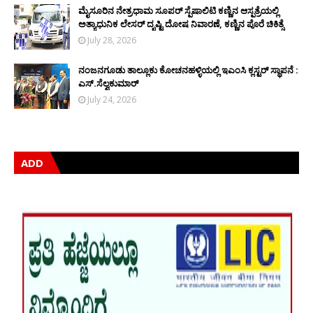
ಮೈಸೂರಿನ ನೇತ್ರಧಾಮ ಸೂಪರ್ ಸ್ಪೆಷಾಲಿಟಿ ಕಣ್ಣಿನ ಆಸ್ಪತ್ರೆಯಲ್ಲಿ
ಅತ್ಯಾಧುನಿಕ ಲೇಸರ್ ದೃಷ್ಟಿ ದೋಷ ನಿವಾರಣೆ, ಕಣ್ಣಿನ ಪೊರೆ ಚಿಕಿತ್ಸೆ
July 28, 2026
ನಂಜನಗೂಡು ತಾಲ್ಲೂಕು ಕೋಚನಹಳ್ಳಿಯಲ್ಲಿ ಇಎಂಸಿ ಕ್ಲಸ್ಟರ್ ಸ್ಥಾಪನೆ :
ಎಸ್.ಸೆಲ್ವಕುಮಾರ್
July 24, 2026
ADD