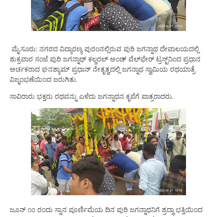
ಮೈಸೂರು: ನಗರದ ವಿದ್ಯಾರಣ್ಯ ಪುರಂನಲ್ಲಿರುವ ಪುರಿ ಜಗನ್ನಾಥ ದೇವಾಲಯದಲ್ಲಿ
ಶುಕ್ರವಾರ ಸಂಜೆ ಪುರಿ ಜಗನ್ನಾಥ್ ಕಲ್ಚರಲ್ ಅಂಡ್ ವೆಲ್‌ಫೇರ್ ಟ್ರಸ್ಟ್‌ನಿಂದ ಪ್ರಧಾನ
ಅರ್ಚಕರಾದ ಘನಶ್ಯಾಮ್ ಪ್ರಧಾನ್ ನೇತೃತ್ವದಲ್ಲಿ ಜಗನ್ನಾಥ ಸ್ವಾಮಿಯ ರಥಯಾತ್ರೆ
ವಿಜೃಂಭಣೆಯಿಂದ ಜರುಗಿತು.
ಸಾವಿರಾರು ಭಕ್ತರು ರಥವನ್ನು ಎಳೆದು ಜಗನ್ನಾಥನ ಕೃಪೆಗೆ ಪಾತ್ರರಾದರು.
ಜೂನ್ ೧೦ ರಂದು ಸ್ನಾನ ಪೂರ್ಣಿಮೆಯ ದಿನ ಪುರಿ ಜಗನ್ನಾಥನಿಗೆ ಶ್ರದ್ಧಾ ಭಕ್ತಿಯಿಂದ