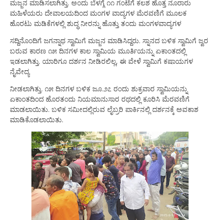
ಮಜ್ಜನ ಮಾಡಿಸಲಾಗಿತ್ತು. ಅಂದು ಬೆಳಗ್ಗೆ ೧೧ ಗಂಟೆಗೆ ಕಲಶ ಹೊತ್ತ ನೂರಾರು
ಮಹಿಳೆಯರು ದೇವಾಲಯದಿಂದ ಮಂಗಳ ವಾದ್ಯಗಳ ಮೆರವಣಿಗೆ ಮೂಲಕ
ಹೊರಟು ಮಡಿಕೆಗಳಲ್ಲಿ ಶುದ್ಧ ನೀರನ್ನು ಹೊತ್ತು ತಂದು ಮಂಗಳವಾದ್ಯಗಳ
ಸದ್ದಿನೊಂದಿಗೆ ಜಗನ್ನಾಥ ಸ್ವಾಮಿಗೆ ಮಜ್ಜನ ಮಾಡಿಸಿದ್ದರು. ಸ್ನಾನದ ಬಳಿಕ ಸ್ವಾಮಿಗೆ ಜ್ವರ
ಬರುವ ಕಾರಣ ೧೫ ದಿನಗಳ ಕಾಲ ಸ್ವಾಮಿಯ ಮೂರ್ತಿಯನ್ನು ಏಕಾಂತದಲ್ಲಿ
ಇಡಲಾಗಿತ್ತು. ಯಾರಿಗೂ ದರ್ಶನ ನೀಡಿರಲಿಲ್ಲ, ಈ ವೇಳೆ ಸ್ವಾಮಿಗೆ ಕಷಾಯಗಳ
ನೈವೇದ್ಯ
ನೀಡಲಾಗಿತ್ತು. ೧೫ ದಿನಗಳ ಬಳಿಕ ಜೂ.೨೭ ರಂದು ಶುಕ್ರವಾರ ಸ್ವಾಮಿಯನ್ನು
ಏಕಾಂತದಿಂದ ಹೊರತಂದು ನಿಯಮಾನುಸಾರ ರಥದಲ್ಲಿ ಕೂರಿಸಿ ಮೆರವಣಿಗೆ
ಮಾಡಲಾಯಿತು. ಬಳಿಕ ಸಮೀದಲ್ಲಿರುವ ಲೈಬ್ರರಿ ಪಾರ್ಕಿನಲ್ಲಿ ದರ್ಶನಕ್ಕೆ ಅವಕಾಶ
ಮಾಡಿಕೊಡಲಾಯಿತು.