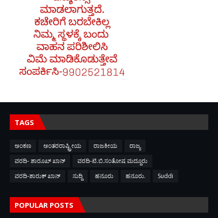
TAGS
ಅಂಕಣ
ಅಂತರರಾಷ್ಟ್ರೀಯ
ರಾಜಕೀಯ
ರಾಜ್ಯ
ವರದಿ- ಶಾರೂಖ್ ಖಾನ್
ವರದಿ-ಟಿ.ಬಿ.ಸಂತೋಷ ಮದ್ದೂರು
ವರದಿ-ಶಾರುಕ್ ಖಾನ್
ಸುದ್ದಿ
ಹನೂರು
ಹನೂರು.
Suddi
POPULAR POSTS