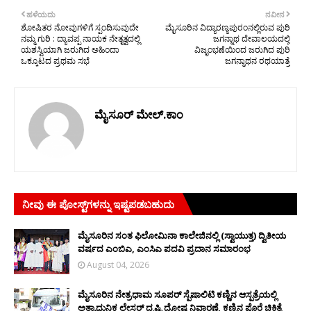
ಹಳೆಯದು
ನವೀನ
ಶೋಷಿತರ ನೋವುಗಳಿಗೆ ಸ್ಪಂದಿಸುವುದೇ
ಮೈಸೂರಿನ ವಿದ್ಯಾರಣ್ಯಪುರಂನಲ್ಲಿರುವ ಪುರಿ
ನಮ್ಮ ಗುರಿ : ದ್ಯಾವಪ್ಪ ನಾಯಕ ನೇತೃತ್ವದಲ್ಲಿ
ಜಗನ್ನಾಥ ದೇವಾಲಯದಲ್ಲಿ
ಯಶಸ್ವಿಯಾಗಿ ಜರುಗಿದ ಅಹಿಂದಾ
ವಿಜೃಂಭಣೆಯಿಂದ ಜರುಗಿದ ಪುರಿ
ಒಕ್ಕೂಟದ ಪ್ರಥಮ ಸಭೆ
ಜಗನ್ನಾಥನ ರಥಯಾತ್ರೆ
ಮೈಸೂರ್ ಮೇಲ್.ಕಾಂ
ನೀವು ಈ ಪೋಸ್ಟ್‌ಗಳನ್ನು ಇಷ್ಟಪಡಬಹುದು
ಮೈಸೂರಿನ ಸಂತ ಫಿಲೋಮಿನಾ ಕಾಲೇಜಿನಲ್ಲಿ (ಸ್ವಾಯುತ್ತ) ದ್ವಿತೀಯ
ವರ್ಷದ ಎಂಬಿಎ, ಎಂಸಿಎ ಪದವಿ ಪ್ರದಾನ ಸಮಾರಂಭ
August 04, 2026
ಮೈಸೂರಿನ ನೇತ್ರಧಾಮ ಸೂಪರ್ ಸ್ಪೆಷಾಲಿಟಿ ಕಣ್ಣಿನ ಆಸ್ಪತ್ರೆಯಲ್ಲಿ
ಅತ್ಯಾಧುನಿಕ ಲೇಸರ್ ದೃಷ್ಟಿ ದೋಷ ನಿವಾರಣೆ, ಕಣ್ಣಿನ ಪೊರೆ ಚಿಕಿತ್ಸೆ