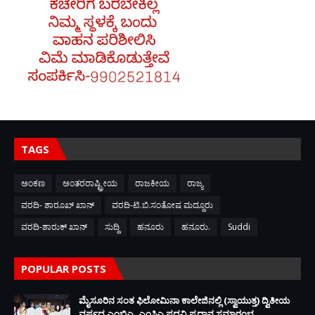
TAGS
ಅಂಕಣ
ಅಂತರರಾಷ್ಟ್ರೀಯ
ರಾಜಕೀಯ
ರಾಜ್ಯ
ವರದಿ- ಶಾರೂಖ್ ಖಾನ್
ವರದಿ-ಟಿ.ಬಿ.ಸಂತೋಷ ಮದ್ದೂರು
ವರದಿ-ಶಾರುಕ್ ಖಾನ್
ಸುದ್ದಿ
ಹನೂರು
ಹನೂರು.
Suddi
POPULAR POSTS
ಮೈಸೂರಿನ ಸಂತ ಫಿಲೋಮಿನಾ ಕಾಲೇಜಿನಲ್ಲಿ (ಸ್ವಾಯುತ್ತ) ದ್ವಿತೀಯ
ವರ್ಷದ ಎಂಬಿಎ, ಎಂಸಿಎ ಪದವಿ ಪ್ರದಾನ ಸಮಾರಂಭ