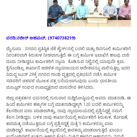
ವರದಿ:ನಜೀರ್ ಅಹಮದ್, (9740738219)
ಮೈಸೂರು : ನಗರದ ಪ್ರತಿಷ್ಠಿತ ಜೆಕೆ ಟೈರ್ಸ್‍ನಲ್ಲಿ ಬದಲಿ ಮತ್ತು ದಿನಗೂಲಿ ಕಾರ್ಮಿಕರಿಗೆ
ನಿರಂತರವಾಗಿ ಕಿರುಕುಳ ನೀಡಲಾಗುತ್ತಿದೆ. ಈ ಬಗ್ಗೆ ಕಾರ್ಮಿಕ ಇಲಾಖೆಗೆ ಹಲವು ಬಾರಿ
ದೂರು ನೀಡಿದ್ದರೂ ಕಾರ್ಮಿಕರಿಗೆ ನ್ಯಾಯ ಕೊಡಿಸುವ ನಿಟ್ಟಿನಲ್ಲಿ ಯಾವುದೇ ಕ್ರಮ
ಕೈಗೊಂಡಿಲ್ಲ. ಕಾರ್ಖಾನೆ ಆಡಳಿತ ನ್ಯಾಯಾಲಯದ ಆದೇಶವನ್ನೂ ಪಾಲಿಸುತ್ತಿಲ್ಲ. ಇದರ
ವಿರುದ್ಧ ಜೂನ್ 29ಕ್ಕೆ ನಗರದ ಗಾಂಧಿ ವೃತ್ತದಲ್ಲಿ ಪ್ರತಿಭಟನೆ ನಡೆಸಿ ಕಾರ್ಮಿಕ
ಸಚಿವರಿಗೆ ಚಳವಳಿ ಮೂಲಕ ಪತ್ರ ಬರೆಯಲಾಗುವುದು ಎಂದು ಭಾರತೀಯ
ಮಜ್ದೂರ್ ಸಂಘದ ಉಪಾಧ್ಯಕ್ಷರಾದ ವಾಸುದೇವ ತಿಳಿಸಿದರು.
ಜಿಲ್ಲಾ ಪತ್ರಕರ್ತರ ಭವನದಲ್ಲಿ ಗುರುವಾರ ಸುದ್ದಿಗೋಷ್ಠಿಯಲ್ಲಿ ಅವರು ಮಾತನಾಡಿ, ಈ
ಹಿಂದೆ ಕಾರ್ಮಿಕರ ಹಕ್ಕುಗಳ ಬಗ್ಗೆ ಮಾತನಾಡಿದ್ದಕ್ಕಾಗಿ 120 ಬದಲಿ ಕಾರ್ಮಿಕರನ್ನು
ಕೆಲಸದಿಂದ ವಜಾ ಮಾಡಲಾಗಿತ್ತು, ನಾವು ನ್ಯಾಯಾಲಯದಲ್ಲಿ ಪ್ರಶ್ನಿಸಿದ್ದಕ್ಕೆ ನಮಗೆ
ಕೆಲಸ ನೀಡಿದ್ದರು. ಬಳಿಕ ನಾವು ಕಾರ್ಖಾನೆಯಲ್ಲಿ ಕಾರ್ಮಿಕರಿಗೆ ಕಿರುಕುಳ, ಶೋಷಣೆ,
ತಾರಮತ್ಯ ನಡೆಯುತ್ತಿರುವ ಬಗ್ಗೆ ಪ್ರಶ್ನಿಸದ್ದಕ್ಕೆ ಮತ್ತೆ 5 ಕಾರ್ಮಿಕರನ್ನು ವಜಾ
ಮಾಡಿದ್ದಾರೆ. ಕಾರ್ಖಾನೆಯಲ್ಲಿ ಕ್ಯಾಂಟಿನಲ್ಲಿ ತಾರತಮ್ಯ ಮಾಡಲಾಗುತ್ತಿದೆ. ಖಾಯಂ
ಉದ್ಯೋಗಿಗಳಿಗೆ ಉತ್ತಮ ಆಹಾರ ಕೊಟ್ಟು ಮಿಕ್ಕಿದ ಹಳಸಿದ ಆಹಾರವನ್ನು ನಮಗೆ