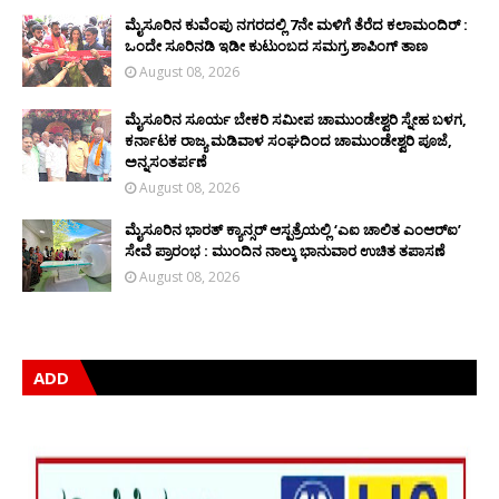
ಮೈಸೂರಿನ ಕುವೆಂಪು ನಗರದಲ್ಲಿ 7ನೇ ಮಳಿಗೆ ತೆರೆದ ಕಲಾಮಂದಿರ್ :
ಒಂದೇ ಸೂರಿನಡಿ ಇಡೀ ಕುಟುಂಬದ ಸಮಗ್ರ ಶಾಪಿಂಗ್ ತಾಣ
August 08, 2026
ಮೈಸೂರಿನ ಸೂರ್ಯ ಬೇಕರಿ ಸಮೀಪ ಚಾಮುಂಡೇಶ್ವರಿ ಸ್ನೇಹ ಬಳಗ,
ಕರ್ನಾಟಕ ರಾಜ್ಯ ಮಡಿವಾಳ ಸಂಘದಿಂದ ಚಾಮುಂಡೇಶ್ವರಿ ಪೂಜೆ,
ಅನ್ನಸಂತರ್ಪಣೆ
August 08, 2026
ಮೈಸೂರಿನ ಭಾರತ್ ಕ್ಯಾನ್ಸರ್ ಆಸ್ಪತ್ರೆಯಲ್ಲಿ ‘ಎಐ ಚಾಲಿತ ಎಂಆರ್‌ಐ’
ಸೇವೆ ಪ್ರಾರಂಭ : ಮುಂದಿನ ನಾಲ್ಕು ಭಾನುವಾರ ಉಚಿತ ತಪಾಸಣೆ
August 08, 2026
ADD