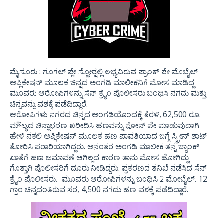
ಮೈಸೂರು : ಗೂಗಲ್ ಪ್ಲೇ ಸ್ಟೋರ್‍ನಲ್ಲಿ ಲಭ್ಯವಿರುವ ಪ್ರಾಂಕ್ ಪೇ ಮೊಬೈಲ್
ಅಪ್ಲಿಕೇಷನ್ ಮೂಲಕ ಚಿನ್ನದ ಅಂಗಡಿ ಮಾಲೀಕನಿಗೆ ಮೋಸ ಮಾಡಿದ್ದ
ಮೂವರು ಆರೋಪಿಗಳನ್ನು ಸೆನ್ ಕ್ರೈಂ ಪೊಲೀಸರು ಬಂಧಿಸಿ ನಗದು ಮತ್ತು
ಚಿನ್ನವನ್ನು ವಶಕ್ಕೆ ಪಡೆದಿದ್ದಾರೆ.
ಆರೋಪಿಗಳು ನಗರದ ಚಿನ್ನದ ಅಂಗಡಿಯೊಂದಕ್ಕೆ ತೆರಳಿ, 62,500 ರೂ.
ಮೌಲ್ಯದ ಚಿನ್ನಾಭರಣ ಖರೀದಿಸಿ ಹಣವನ್ನು ಫೋನ್ ಪೇ ಮಾಡುವುದಾಗಿ
ಹೇಳಿ ನಕಲಿ ಅಪ್ಲಿಕೇಷನ್ ಮೂಲಕ ಹಣ ಪಾವತಿಯಾದ ಬಗ್ಗೆ ಸ್ಕ್ರೀನ್ ಶಾಟ್
ತೋರಿಸಿ ಪರಾರಿಯಾಗಿದ್ದರು. ಅನಂತರ ಅಂಗಡಿ ಮಾಲೀಕ ತನ್ನ ಬ್ಯಾಂಕ್
ಖಾತೆಗೆ ಹಣ ಜಮಾವಣೆ ಆಗಿಲ್ಲದ ಕಾರಣ ತಾನು ಮೋಸ ಹೋಗಿದ್ದು
ಗೊತ್ತಾಗಿ ಪೊಲೀಸರಿಗೆ ದೂರು ನೀಡಿದ್ದರು. ಪ್ರಕರಣದ ತನಿಖೆ ನಡೆಸಿದ ಸೆನ್
ಕ್ರೈಂ ಪೊಲೀಸರು, ಮೂವರು ಆರೋಪಿಗಳನ್ನು ಬಂಧಿಸಿ 2 ಮೋಬೈಲ್, 12
ಗ್ರಾಂ ಚಿನ್ನದಂತಿರುವ ಸರ, 4,500 ನಗದು ಹಣ ವಶಕ್ಕೆ ಪಡೆದಿದ್ದಾರೆ.