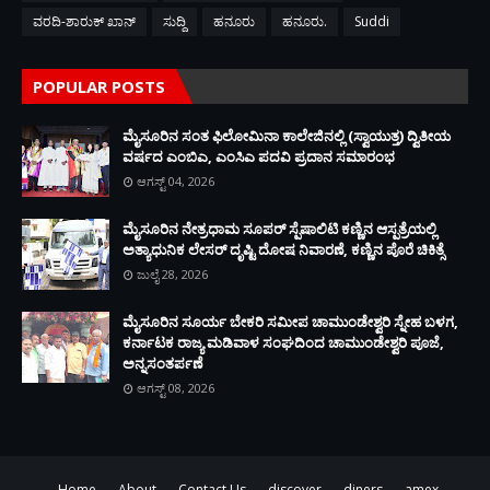
ವರದಿ-ಶಾರುಕ್ ಖಾನ್
ಸುದ್ದಿ
ಹನೂರು
ಹನೂರು.
Suddi
POPULAR POSTS
ಮೈಸೂರಿನ ಸಂತ ಫಿಲೋಮಿನಾ ಕಾಲೇಜಿನಲ್ಲಿ (ಸ್ವಾಯುತ್ತ) ದ್ವಿತೀಯ
ವರ್ಷದ ಎಂಬಿಎ, ಎಂಸಿಎ ಪದವಿ ಪ್ರದಾನ ಸಮಾರಂಭ
ಆಗಸ್ಟ್ 04, 2026
ಮೈಸೂರಿನ ನೇತ್ರಧಾಮ ಸೂಪರ್ ಸ್ಪೆಷಾಲಿಟಿ ಕಣ್ಣಿನ ಆಸ್ಪತ್ರೆಯಲ್ಲಿ
ಅತ್ಯಾಧುನಿಕ ಲೇಸರ್ ದೃಷ್ಟಿ ದೋಷ ನಿವಾರಣೆ, ಕಣ್ಣಿನ ಪೊರೆ ಚಿಕಿತ್ಸೆ
ಜುಲೈ 28, 2026
ಮೈಸೂರಿನ ಸೂರ್ಯ ಬೇಕರಿ ಸಮೀಪ ಚಾಮುಂಡೇಶ್ವರಿ ಸ್ನೇಹ ಬಳಗ,
ಕರ್ನಾಟಕ ರಾಜ್ಯ ಮಡಿವಾಳ ಸಂಘದಿಂದ ಚಾಮುಂಡೇಶ್ವರಿ ಪೂಜೆ,
ಅನ್ನಸಂತರ್ಪಣೆ
ಆಗಸ್ಟ್ 08, 2026
Home
About
Contact Us
discover
diners
amex