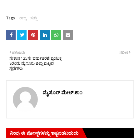
Tags:
ರಾಜ್ಯ
ಸುದ್ದಿ
ಹಳೆಯದು
ನವೀನ
ನೇತಾಜಿ 125ನೇ ವರ್ಷಾಚರಣೆ ಪ್ರಯುಕ್ತ
8ರಂದು ಮೈಸೂರು ಜಿಲ್ಲಾ ಮಟ್ಟದ
ಸ್ಪರ್ಧೆಗಳು
ಮೈಸೂರ್ ಮೇಲ್.ಕಾಂ
ನೀವು ಈ ಪೋಸ್ಟ್‌ಗಳನ್ನು ಇಷ್ಟಪಡಬಹುದು