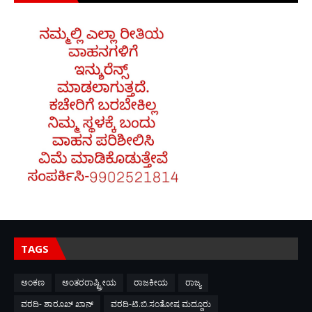
TAGS
ಅಂಕಣ
ಅಂತರರಾಷ್ಟ್ರೀಯ
ರಾಜಕೀಯ
ರಾಜ್ಯ
ವರದಿ- ಶಾರೂಖ್ ಖಾನ್
ವರದಿ-ಟಿ.ಬಿ.ಸಂತೋಷ ಮದ್ದೂರು