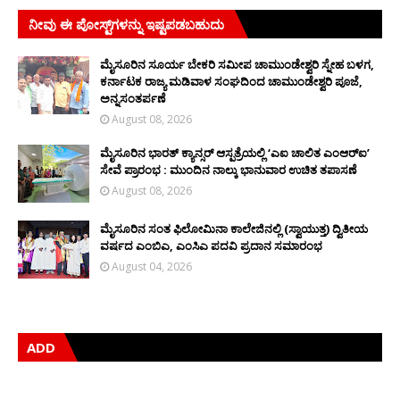
ನೀವು ಈ ಪೋಸ್ಟ್‌ಗಳನ್ನು ಇಷ್ಟಪಡಬಹುದು
ಮೈಸೂರಿನ ಸೂರ್ಯ ಬೇಕರಿ ಸಮೀಪ ಚಾಮುಂಡೇಶ್ವರಿ ಸ್ನೇಹ ಬಳಗ,
ಕರ್ನಾಟಕ ರಾಜ್ಯ ಮಡಿವಾಳ ಸಂಘದಿಂದ ಚಾಮುಂಡೇಶ್ವರಿ ಪೂಜೆ,
ಅನ್ನಸಂತರ್ಪಣೆ
August 08, 2026
ಮೈಸೂರಿನ ಭಾರತ್ ಕ್ಯಾನ್ಸರ್ ಆಸ್ಪತ್ರೆಯಲ್ಲಿ ‘ಎಐ ಚಾಲಿತ ಎಂಆರ್‌ಐ’
ಸೇವೆ ಪ್ರಾರಂಭ : ಮುಂದಿನ ನಾಲ್ಕು ಭಾನುವಾರ ಉಚಿತ ತಪಾಸಣೆ
August 08, 2026
ಮೈಸೂರಿನ ಸಂತ ಫಿಲೋಮಿನಾ ಕಾಲೇಜಿನಲ್ಲಿ (ಸ್ವಾಯುತ್ತ) ದ್ವಿತೀಯ
ವರ್ಷದ ಎಂಬಿಎ, ಎಂಸಿಎ ಪದವಿ ಪ್ರದಾನ ಸಮಾರಂಭ
August 04, 2026
ADD