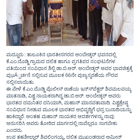
ಮದ್ದೂರು : ತಾಲೂಕಿನ ಭಾರತೀನಗರದ ಅಂಬೇಡ್ಕರ್ ಭವನದಲ್ಲಿ
ಕೆ.ಎಂ.ದೊಡ್ಡಿ ಗ್ರಾಮದ ದಲಿತ ಹಾಗೂ ಪ್ರಗತಿಪರ ಸಂಘಟನೆಗಳ
ವತಿಯಿಂದ ಸಂವಿಧಾನ ಶಿಲ್ಪಿ ಡಾ.ಬಿ.ಆರ್. ಅಂಬೇಡ್ಕರ್ ಅವರ ಭಾವಚಿತ್ರಕ್ಕೆ
ಪುμÁ್ಪರ್ಚನೆ ಸಲ್ಲಿಸುವ ಮೂಲಕ 66ನೇ ಪುಣ್ಯಸ್ಮರಣೆಯ ಗೌರವ
ಸಲ್ಲಿಸಲಾಯಿತು.
ಈ ವೇಳೆ ಕೆ.ಎಂ.ದೊಡ್ಡಿ ಪೊಲೀಸ್ ಠಾಣೆಯ ಇನ್ಸ್‍ಪೆಕ್ಟರ್ ಶಿವಮಲವಯ್ಯ
ಮಾತನಾಡಿ, ವಿಶ್ವ ನಾಯಕರಾಗಿದ್ದ ಡಾ.ಬಿ.ಆರ್. ಅಂಬೇಡ್ಕರ್ ಅವರು
ಭಾರತದ ದಮನಿತರ ದನಿಯಾಗಿ, ಮಹಾನ್ ಮಾನವತಾವಾದಿ. ವಿಶ್ವಶ್ರೇಷ್ಠ
ಸಂವಿಧಾನ ನೀಡುವ ಮೂಲಕ ಭಾರತದ ಅಭಿವೃದ್ಧಿಗೆ ಭದ್ರ ಬುನಾದಿಯನ್ನು
ಹಾಕಿದ್ದಾರೆ. ಅಂತಹ ಮಹಾನ್ ನಾಯಕರ ಆದರ್ಶಗಳನ್ನು ನಾವು
ಅನುಸರಿಸಿ ಅವರು ತೋರಿದ ಮಾರ್ಗದಲ್ಲಿ ನಾವೆಲ್ಲರೂ ಸಾಗಬೇಕು
ಎಂದರು.
ಉಪ ತಹಶೀಲ್ದಾರ್ ಶಿವಲಿಂಗಯ್ಯ, ದಲಿತ ಮುಖಂಡರಾದ ಅಮೀನ್