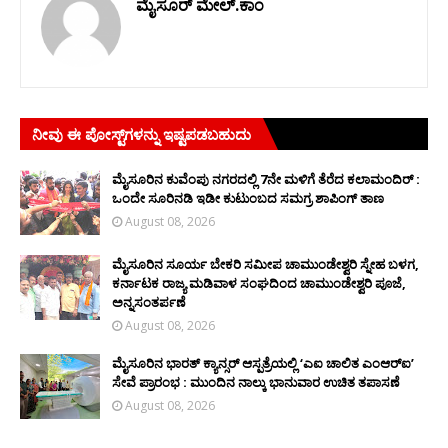
ಮೈಸೂರ್ ಮೇಲ್.ಕಾಂ
ನೀವು ಈ ಪೋಸ್ಟ್‌ಗಳನ್ನು ಇಷ್ಟಪಡಬಹುದು
ಮೈಸೂರಿನ ಕುವೆಂಪು ನಗರದಲ್ಲಿ 7ನೇ ಮಳಿಗೆ ತೆರೆದ ಕಲಾಮಂದಿರ್ :
ಒಂದೇ ಸೂರಿನಡಿ ಇಡೀ ಕುಟುಂಬದ ಸಮಗ್ರ ಶಾಪಿಂಗ್ ತಾಣ
August 08, 2026
ಮೈಸೂರಿನ ಸೂರ್ಯ ಬೇಕರಿ ಸಮೀಪ ಚಾಮುಂಡೇಶ್ವರಿ ಸ್ನೇಹ ಬಳಗ,
ಕರ್ನಾಟಕ ರಾಜ್ಯ ಮಡಿವಾಳ ಸಂಘದಿಂದ ಚಾಮುಂಡೇಶ್ವರಿ ಪೂಜೆ,
ಅನ್ನಸಂತರ್ಪಣೆ
August 08, 2026
ಮೈಸೂರಿನ ಭಾರತ್ ಕ್ಯಾನ್ಸರ್ ಆಸ್ಪತ್ರೆಯಲ್ಲಿ ‘ಎಐ ಚಾಲಿತ ಎಂಆರ್‌ಐ’
ಸೇವೆ ಪ್ರಾರಂಭ : ಮುಂದಿನ ನಾಲ್ಕು ಭಾನುವಾರ ಉಚಿತ ತಪಾಸಣೆ
August 08, 2026