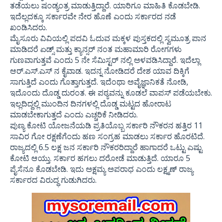
ತಡೆಯಲು ಷಂಡ್ಯಂತ್ರ ಮಾಡುತ್ತಿದ್ದಾರೆ. ಯಾರಿಗೂ ಮಾಹಿತಿ ಕೊಡಬೇಡಿ.
ಇದೆಲ್ಲದಕ್ಕೂ ಸರ್ಕಾರವೇ ನೇರ ಹೊಣೆ ಎಂದು ಸರ್ಕಾರದ ನಡೆ
ಖಂಡಿಸಿದರು.
ಮೈಸೂರು ವಿವಿಯಲ್ಲಿ ಪದವಿ ಓದುವ ಮಕ್ಕಳ ಪುಸ್ತಕದಲ್ಲಿ ಸ್ವಮೂತ್ರ ಪಾನ
ಮಾಡಿದರೆ ಏಡ್ಸ್ ಮತ್ತು ಕ್ಯಾನ್ಸರ್ ನಂತ ಮಹಾಮಾರಿ ರೋಗಗಳು
ಗುಣವಾಗುತ್ತವೆ ಎಂದು 5 ನೇ ಸೆಮಿಸ್ಟರ್ ನಲ್ಲಿ ಅಳವಡಿಸಿದ್ದಾರೆ. ಇದೆಲ್ಲಾ
ಆರ್.ಎಸ್.ಎಸ್ ನ ಕೈವಾಡ. ಇದನ್ನ ನೋಡಿದರೆ ದೇಶ ಯಾವ ದಿಕ್ಕಿಗೆ
ಸಾಗುತ್ತಿದೆ ಎಂದು ಗೊತ್ತಾಗುತ್ತದೆ. ಇದೆಂಥಾ ಅವೈಜ್ಞಾನಿಕತೆ ನೋಡಿ,
ಇದೊಂದು ದೊಡ್ಡ ದುರಂತ. ಈ ಪಠ್ಯವನ್ನು ಕೂಡಲೆ ವಾಪಸ್ ಪಡೆಯಬೇಕು.
ಇಲ್ಲದಿದ್ದಲ್ಲಿ ಮುಂದಿನ ದಿನಗಳಲ್ಲಿ ದೊಡ್ಡ ಮಟ್ಟದ ಹೋರಾಟ
ಮಾಡಬೇಕಾಗುತ್ತದೆ ಎಂದು ಎಚ್ಚರಿಕೆ ನೀಡಿದರು.
ಪುಣ್ಯ ಕೋಟಿ ಯೋಜನೆಯಡಿ ಪ್ರತಿಯೊಬ್ಬ ಸರ್ಕಾರಿ ನೌಕರನ ಹತ್ತಿರ 11
ಸಾವಿರ ಗೋ ರಕ್ಷಣೆಗೆಂದು ಹಣ ಸಂಗ್ರಹ ಮಾಡಲು ಸರ್ಕಾರ ಹೊರಟಿದೆ.
ರಾಜ್ಯದಲ್ಲಿ 6.5 ಲಕ್ಷ ಜನ ಸರ್ಕಾರಿ ನೌಕರರಿದ್ದಾರೆ ಹಾಗಾದರೆ ಒಟ್ಟು ಎಷ್ಟು
ಕೋಟಿ ಆಯ್ತು. ಸರ್ಕಾರ ಹಗಲು ದರೋಡೆ ಮಾಡುತ್ತಿದೆ. ಯಾರೂ 5
ಪೈಸೆನೂ ಕೊಡಬೇಡಿ. ಇದು ಅಕ್ಷಮ್ಯ ಅಪರಾಧ ಎಂದು ಲಕ್ಷ್ಮಣ್ ರಾಜ್ಯ
ಸರ್ಕಾರದ ವಿರುದ್ಧ ಗುಡುಗಿದರು.