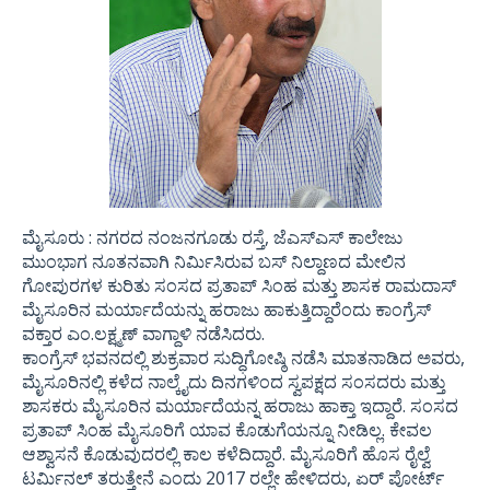
ಮೈಸೂರು : ನಗರದ ನಂಜನಗೂಡು ರಸ್ತೆ, ಜೆಎಸ್‍ಎಸ್ ಕಾಲೇಜು
ಮುಂಭಾಗ ನೂತನವಾಗಿ ನಿರ್ಮಿಸಿರುವ ಬಸ್ ನಿಲ್ದಾಣದ ಮೇಲಿನ
ಗೋಪುರಗಳ ಕುರಿತು ಸಂಸದ ಪ್ರತಾಪ್ ಸಿಂಹ ಮತ್ತು ಶಾಸಕ ರಾಮದಾಸ್
ಮೈಸೂರಿನ ಮರ್ಯಾದೆಯನ್ನು ಹರಾಜು ಹಾಕುತ್ತಿದ್ದಾರೆಂದು ಕಾಂಗ್ರೆಸ್
ವಕ್ತಾರ ಎಂ.ಲಕ್ಷ್ಮಣ್ ವಾಗ್ದಾಳಿ ನಡೆಸಿದರು.
ಕಾಂಗ್ರೆಸ್ ಭವನದಲ್ಲಿ ಶುಕ್ರವಾರ ಸುದ್ಧಿಗೋಷ್ಠಿ ನಡೆಸಿ ಮಾತನಾಡಿದ ಅವರು,
ಮೈಸೂರಿನಲ್ಲಿ ಕಳೆದ ನಾಲ್ಕೈದು ದಿನಗಳಿಂದ ಸ್ವಪಕ್ಷದ ಸಂಸದರು ಮತ್ತು
ಶಾಸಕರು ಮೈಸೂರಿನ ಮರ್ಯಾದೆಯನ್ನ ಹರಾಜು ಹಾಕ್ತಾ ಇದ್ದಾರೆ. ಸಂಸದ
ಪ್ರತಾಪ್ ಸಿಂಹ ಮೈಸೂರಿಗೆ ಯಾವ ಕೊಡುಗೆಯನ್ನೂ ನೀಡಿಲ್ಲ. ಕೇವಲ
ಆಶ್ವಾಸನೆ ಕೊಡುವುದರಲ್ಲಿ ಕಾಲ ಕಳೆದಿದ್ದಾರೆ. ಮೈಸೂರಿಗೆ ಹೊಸ ರೈಲ್ವೆ
ಟರ್ಮಿನಲ್ ತರುತ್ತೇನೆ ಎಂದು 2017 ರಲ್ಲೇ ಹೇಳಿದರು, ಏರ್ ಪೋರ್ಟ್