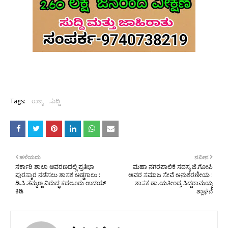
Tags:
ರಾಜ್ಯ
ಸುದ್ದಿ
ಹಳೆಯದು
ನವೀನ
ಸರ್ಕಾರಿ ಶಾಲಾ ಆವರಣದಲ್ಲಿ ಪ್ರತಿಭಾ
ಮಹಾ ನಗರಪಾಲಿಕೆ ಸದಸ್ಯ ಜೆ.ಗೋಪಿ
ಪುರಸ್ಕಾರ ನಡೆಸಲು ಶಾಸಕ ಅಡ್ಡಗಾಲು :
ಅವರ ಸಮಾಜ ಸೇವೆ ಅನುಕರಣೀಯ :
ಡಿ.ಸಿ.ತಮ್ಮಣ್ಣ ವಿರುದ್ಧ ಕದಲೂರು ಉದಯ್
ಶಾಸಕ ಡಾ.ಯತೀಂದ್ರ ಸಿದ್ದರಾಮಯ್ಯ
ಕಿಡಿ
ಶ್ಲಾಘನೆ