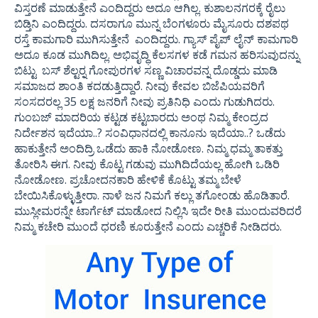
ವಿಸ್ತರಣೆ ಮಾಡುತ್ತೇನೆ ಎಂದಿದ್ದರು ಅದೂ ಆಗಿಲ್ಲ. ಕುಶಾಲನಗರಕ್ಕೆ ರೈಲು
ಬಿಡ್ತಿನಿ ಎಂದಿದ್ದರು. ದಸರಾಗೂ ಮುನ್ನ ಬೆಂಗಳೂರು ಮೈಸೂರು ದಶಪಥ
ರಸ್ತೆ ಕಾಮಗಾರಿ ಮುಗಿಸುತ್ತೇನೆ ಎಂದಿದ್ದರು. ಗ್ಯಾಸ್ ಪೈಪ್ ಲೈನ್ ಕಾಮಗಾರಿ
ಅದೂ ಕೂಡ ಮುಗಿದಿಲ್ಲ. ಅಭಿವೃದ್ಧಿ ಕೆಲಸಗಳ ಕಡೆ ಗಮನ ಹರಿಸುವುದನ್ನು
ಬಿಟ್ಟು ಬಸ್ ಶೆಲ್ಟರ್‍ನ ಗೋಪುರಗಳ ಸಣ್ಣ ವಿಚಾರವನ್ನ ದೊಡ್ಡದು ಮಾಡಿ
ಸಮಾಜದ ಶಾಂತಿ ಕದಡುತ್ತಿದ್ದಾರೆ. ನೀವು ಕೇವಲ ಬಿಜೆಪಿಯವರಿಗೆ
ಸಂಸದರಲ್ಲ 35 ಲಕ್ಷ ಜನರಿಗೆ ನೀವು ಪ್ರತಿನಿಧಿ ಎಂದು ಗುಡುಗಿದರು.
ಗುಂಬಜ್ ಮಾದರಿಯ ಕಟ್ಟಡ ಕಟ್ಟಬಾರದು ಅಂಥ ನಿಮ್ಮ ಕೇಂದ್ರದ
ನಿರ್ದೇಶನ ಇದೆಯಾ..? ಸಂವಿಧಾನದಲ್ಲಿ ಕಾನೂನು ಇದೆಯಾ..? ಒಡೆದು
ಹಾಕುತ್ತೇನೆ ಅಂದಿದ್ರಿ ಒಡೆದು ಹಾಕಿ ನೋಡೋಣ. ನಿಮ್ಮ ಧಮ್ಮ ತಾಕತ್ತು
ತೋರಿಸಿ ಈಗ. ನೀವು ಕೊಟ್ಟ ಗಡುವು ಮುಗಿದಿದೆಯಲ್ಲ ಹೋಗಿ ಒಡಿರಿ
ನೋಡೋಣ. ಪ್ರಚೋದನಕಾರಿ ಹೇಳಿಕೆ ಕೊಟ್ಟು ತಮ್ಮ ಬೇಳೆ
ಬೇಯಿಸಿಕೊಳ್ಳುತ್ತೀರಾ. ನಾಳೆ ಜನ ನಿಮಗೆ ಕಲ್ಲು ತಗೋಂಡು ಹೊಡಿತಾರೆ.
ಮುಸ್ಲೀಮರನ್ನೇ ಟಾರ್ಗೆಟ್ ಮಾಡೋದ ನಿಲ್ಲಿಸಿ ಇದೇ ರೀತಿ ಮುಂದುವರಿದರೆ
ನಿಮ್ಮ ಕಚೇರಿ ಮುಂದೆ ಧರಣಿ ಕೂರುತ್ತೇನೆ ಎಂದು ಎಚ್ಚರಿಕೆ ನೀಡಿದರು.