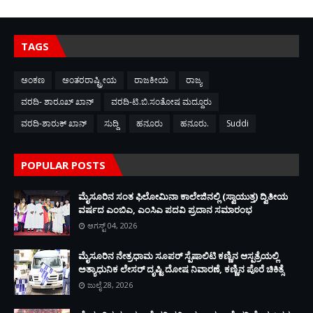
TAGS
ಅಂಕಣ
ಅಂತರರಾಷ್ಟ್ರೀಯ
ರಾಜಕೀಯ
ರಾಜ್ಯ
ವರದಿ- ಶಾರೂಖ್ ಖಾನ್
ವರದಿ-ಟಿ.ಬಿ.ಸಂತೋಷ ಮದ್ದೂರು
ವರದಿ-ಶಾರುಕ್ ಖಾನ್
ಸುದ್ದಿ
ಹನೂರು
ಹನೂರು.
Suddi
POPULAR POSTS
ಮೈಸೂರಿನ ಸಂತ ಫಿಲೋಮಿನಾ ಕಾಲೇಜಿನಲ್ಲಿ (ಸ್ವಾಯುತ್ತ) ದ್ವಿತೀಯ
ವರ್ಷದ ಎಂಬಿಎ, ಎಂಸಿಎ ಪದವಿ ಪ್ರದಾನ ಸಮಾರಂಭ
ಆಗಸ್ಟ್ 04, 2026
ಮೈಸೂರಿನ ನೇತ್ರಧಾಮ ಸೂಪರ್ ಸ್ಪೆಷಾಲಿಟಿ ಕಣ್ಣಿನ ಆಸ್ಪತ್ರೆಯಲ್ಲಿ
ಅತ್ಯಾಧುನಿಕ ಲೇಸರ್ ದೃಷ್ಟಿ ದೋಷ ನಿವಾರಣೆ, ಕಣ್ಣಿನ ಪೊರೆ ಚಿಕಿತ್ಸೆ
ಜುಲೈ 28, 2026