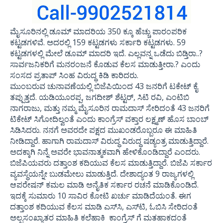
ಮೈಸೂರಿನಲ್ಲಿ ಡೂಮ್ ಮಾದರಿಯ 350 ಕ್ಕೂ ಹೆಚ್ಚು ಪಾರಂಪರಿಕ
ಕಟ್ಟಡಗಳಿವೆ. ಅದರಲ್ಲಿ 159 ಕಟ್ಟಡಗಳು ಸರ್ಕಾರಿ ಕಟ್ಟಡಗಳು. 59
ಕಟ್ಟಡಗಳಲ್ಲಿ ಮೇಲೆ ಡೂಮ್ ಮಾದರಿ ಇದೆ. ಎಲ್ಲವನ್ನ ಒಡೆದು ಬಿಡ್ತಿರಾ..?
ಸಾರ್ವಜನಿಕರಿಗೆ ಮನರಂಜನೆ ಕೊಡುವ ಕೆಲಸ ಮಾಡುತ್ತೀರಾ.? ಎಂದು
ಸಂಸದ ಪ್ರತಾಪ್ ಸಿಂಹ ವಿರುದ್ಧ ಕಿಡಿ ಕಾರಿದರು.
ಮುಂಬರುವ ಚುನಾವಣೆಯಲ್ಲಿ ಬಿಜೆಪಿಯಿಂದ 43 ಜನರಿಗೆ ಟಕೇಟ್ ಕೈ
ತಪ್ಪುತ್ತದೆ. ಯಡಿಯೂರಪ್ಪ, ಜಗದೀಶ್ ಶೆಟ್ಟರ್, ಸಿಟಿ ರವಿ, ಎಂಟಿಬಿ
ನಾಗರಾಜು, ಮತ್ತು ನಮ್ಮ ಮೈಸೂರಿನ ರಾಮದಾಸ್ ಸೇರಿದಂತೆ 43 ಜನರಿಗೆ
ಟಿಕೇಟ್ ಸಿಗೋದಿಲ್ವಂತೆ ಎಂದು ಕಾಂಗ್ರೆಸ್ ವಕ್ತಾರ ಲಕ್ಷ್ಮಣ್ ಹೊಸ ಬಾಂಬ್
ಸಿಡಿಸಿದರು. ನನಗೆ ಅವರದೇ ಪಕ್ಷದ ಮುಖಂಡರೊಬ್ಬರೂ ಈ ಮಾಹಿತಿ
ನೀಡಿದ್ದಾರೆ. ಹಾಗಾಗಿ ರಾಮದಾಸ್ ವಿರುದ್ಧ ವಿರುದ್ಧ ಷಡ್ಯಂತ್ರ ಮಾಡುತ್ತಿದ್ದಾರೆ.
ಅದಕ್ಕಾಗಿ ನಿನ್ನೆ ಅವರೇ ಭಾವನಾತ್ಮಕವಾಗಿ ಹೇಳಿಕೊಂಡಿದ್ದಾರೆ ಎಂದರು.
ಬಿಜೆಪಿಯವರು ದತ್ತಾಂಶ ಕದಿಯುವ ಕೆಲಸ ಮಾಡುತ್ತಿದ್ದಾರೆ. ಬಿಜೆಪಿ ಸರ್ಕಾರ
ವ್ಯವಸ್ಥೆಯನ್ನೇ ಬುಡಮೇಲು ಮಾಡುತ್ತಿದೆ. ದೇಶಾದ್ಯಂತ 9 ರಾಜ್ಯಗಳಲ್ಲಿ
ಆಪರೇಷನ್ ಕಮಲ ಮಾಡಿ ಅನೈತಿಕ ಸರ್ಕಾರ ರಚನೆ ಮಾಡಿಕೊಂಡಿದೆ.
ಇದಕ್ಕೆ ಸುಮಾರು 10 ಸಾವಿರ ಕೋಟಿ ಖರ್ಚು ಮಾಡಿದೆಯಂತೆ. ಈಗ
ದತ್ತಾಂಶ ಕದಿಯುವ ಕೆಲಸ ಮಾಡಿ ಎಸ್‍ಸಿ, ಎಸ್‍ಟಿ, ಓಬಿಸಿ ಸೇರಿದಂತೆ
ಅಲ್ಪಸಂಖ್ಯಾತರ ಮಾಹಿತಿ ಕಲೆಹಾಕಿ ಕಾಂಗ್ರೆಸ್ ಗೆ ಮತಹಾಕದಂತೆ