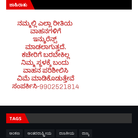
ಜಾಹಿರಾತು
TAGS
ಅಂಕಣ
ಅಂತರರಾಷ್ಟ್ರೀಯ
ರಾಜಕೀಯ
ರಾಜ್ಯ