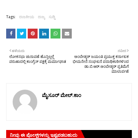
Tags:
ರಾಜಕೀಯ
ರಾಜ್ಯ
ಸುದ್ದಿ
ಹಳೆಯದು
ನವೀನ
ಲೋಕಸಭಾ ಚುನಾವಣೆ ಹೊಸ್ತಿಲ್ಲಲ್ಲೆ
ಅಂಬೇಡ್ಕರ್ ಜಯಂತಿ ಪ್ರಯುಕ್ತ ಕರ್ನಾಟಕ
ವರುಣಾದಲ್ಲಿ ಕಾಂಗ್ರೆಸ್ ಪಕ್ಷಕ್ಕೆ ಮರ್ಮಾಘಾತ
ಭೀಮಸೇನೆ ಸಂಘಟನೆ ಪದಾಧಿಕಾರಿಗಳಿಂದ
ಡಾ.ಬಿ.ಆರ್.ಅಂಬೇಡ್ಕರ್ ಪ್ರತಿಮೆಗೆ
ಮಾಲಾರ್ಪಣೆ
ಮೈಸೂರ್ ಮೇಲ್.ಕಾಂ
ನೀವು ಈ ಪೋಸ್ಟ್‌ಗಳನ್ನು ಇಷ್ಟಪಡಬಹುದು