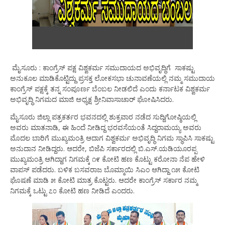
ಮೈಸೂರು : ಕಾಂಗ್ರೆಸ್ ಪಕ್ಷ ವಿಶ್ವಕರ್ಮ ಸಮುದಾಯದ ಅಭಿವೃದ್ಧಿಗೆ ಸಾಕಷ್ಟು
ಅನುಕೂಲ ಮಾಡಿಕೊಟ್ಟಿದ್ದು ಪ್ರಸಕ್ತ ಲೋಕಸಭಾ ಚುನಾವಣೆಯಲ್ಲಿ ನಮ್ಮ ಸಮುದಾಯ
ಕಾಂಗ್ರೆಸ್ ಪಕ್ಷಕ್ಕೆ ತನ್ನ ಸಂಪೂರ್ಣ ಬೆಂಬಲ ನೀಡಲಿದೆ ಎಂದು ಕರ್ನಾಟಕ ವಿಶ್ವಕರ್ಮ
ಅಭಿವೃದ್ಧಿ ನಿಗಮದ ಮಾಜಿ ಅಧ್ಯಕ್ಷ ಶ್ರೀನಿವಾಸಾಚಾರ್ ಘೋಷಿಸಿದರು.
ಮೈಸೂರು ಜಿಲ್ಲಾ ಪತ್ರಕರ್ತರ ಭವನದಲ್ಲಿ ಶುಕ್ರವಾರ ನಡೆದ ಸುದ್ದಿಗೋಷ್ಠಿಯಲ್ಲಿ
ಅವರು ಮಾತನಾಡಿ, ಈ ಹಿಂದೆ ನೀಡಿದ್ದ ಭರವಸೆಯಂತೆ ಸಿದ್ದರಾಮಯ್ಯ ಅವರು
ಮೊದಲ ಬಾರಿಗೆ ಮುಖ್ಯಮಂತ್ರಿ ಆದಾಗ ವಿಶ್ವಕರ್ಮ ಅಭಿವೃದ್ಧಿ ನಿಗಮ ಸ್ಥಾಪಿಸಿ ಸಾಕಷ್ಟು
ಅನುದಾನ ನೀಡಿದ್ದರು. ಆದರೇ, ಬಿಜೆಪಿ ಸರ್ಕಾರದಲ್ಲಿ ಬಿ.ಎಸ್.ಯಡಿಯೂರಪ್ಪ
ಮುಖ್ಯಮಂತ್ರಿ ಆಗಿದ್ದಾಗ ನಿಗಮಕ್ಕೆ ೧೯ ಕೋಟಿ ಹಣ ಕೊಟ್ಟು ಕರೋನಾ ನೆಪ ಹೇಳಿ
ವಾಪಸ್ ಪಡೆದರು. ಬಳಿಕ ಬಸವರಾಜ ಬೊಮ್ಮಾಯಿ ಸಿಎಂ ಆಗಿದ್ದಾ ೧೫ ಕೋಟಿ
ಘೊಷಣೆ ಮಾಡಿ ೫ ಕೋಟಿ ಮಾತ್ರ ಕೊಟ್ಟರು. ಆದರೇ ಕಾಂಗ್ರೆಸ್ ಸರ್ಕಾರ ನಮ್ಮ
ನಿಗಮಕ್ಕೆ ಒಟ್ಟು ೭೦ ಕೋಟಿ ಹಣ ನೀಡಿದೆ ಎಂದರು.