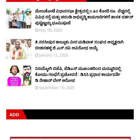
ಮೇಲುಕೋಟೆ ವಿಧಾನಸಭಾ ಕ್ಷೇತ್ರದಲ್ಲಿ ೧.೩೦ ಕೋಟಿ ರೂ. ವೆಚ್ಚದಲ್ಲಿ
ವಿವಿಧ ರಸ್ತೆ ಮತ್ತು ಚರಂಡಿ ಅಭಿವೃದ್ಧಿ ಕಾಮಗಾರಿಗಳಿಗೆ ಶಾಸಕ ದರ್ಶನ್
ಪುಟ್ಟಣ್ಣಯ್ಯ ಭೂಮಿಪೂಜೆ
May 08, 2026
ತಿ.ನರಸೀಪುರ ತಾಲ್ಲೂಕು ವೀರ ಮಡಿವಾಳ ಸಂಘದ ಅಧ್ಯಕ್ಷರಾಗಿ
ಬೀಡನಹಳ್ಳಿ ಜಿ.ಎಸ್.ರವಿ ಅವಿರೋಧ ಆಯ್ಕೆ
January 12, 2026
ನಿರುದ್ಯೋಗಿ ಬಿಜೆಪಿ, ಜೆಡಿಎಸ್ ಮುಖಂಡರಿಂದ ಮದ್ದೂರಿನಲ್ಲಿ
ಕೋಮು ಗಲಭೆಗೆ ಪ್ರಚೋದನೆ : ಡಿಸಿಸಿ ಪ್ರಧಾನ ಕಾರ್ಯದರ್ಶಿ
ಡಿ.ರೇಹಾನ್ ಬೇಗ್ ಆರೋಪ
September 10, 2025
ADD