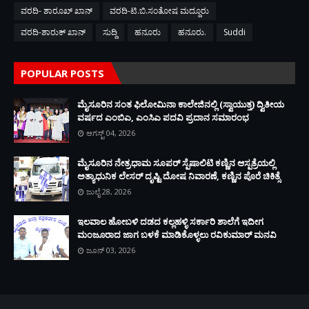
ವರದಿ- ಶಾರೂಖ್ ಖಾನ್
ವರದಿ-ಟಿ.ಬಿ.ಸಂತೋಷ ಮದ್ದೂರು
ವರದಿ-ಶಾರುಕ್ ಖಾನ್
ಸುದ್ದಿ
ಹನೂರು
ಹನೂರು.
Suddi
POPULAR POSTS
ಮೈಸೂರಿನ ಸಂತ ಫಿಲೋಮಿನಾ ಕಾಲೇಜಿನಲ್ಲಿ (ಸ್ವಾಯುತ್ತ) ದ್ವಿತೀಯ
ವರ್ಷದ ಎಂಬಿಎ, ಎಂಸಿಎ ಪದವಿ ಪ್ರದಾನ ಸಮಾರಂಭ
ಆಗಸ್ಟ್ 04, 2026
ಮೈಸೂರಿನ ನೇತ್ರಧಾಮ ಸೂಪರ್ ಸ್ಪೆಷಾಲಿಟಿ ಕಣ್ಣಿನ ಆಸ್ಪತ್ರೆಯಲ್ಲಿ
ಅತ್ಯಾಧುನಿಕ ಲೇಸರ್ ದೃಷ್ಟಿ ದೋಷ ನಿವಾರಣೆ, ಕಣ್ಣಿನ ಪೊರೆ ಚಿಕಿತ್ಸೆ
ಜುಲೈ 28, 2026
ಇಲವಾಲ ಹೋಬಳಿ ದಡದ ಕಲ್ಲಹಳ್ಳಿ ಸರ್ಕಾರಿ ಶಾಲೆಗೆ ಇದೀಗ
ಮಂಜೂರಾದ ಜಾಗ ಬಳಕೆ ಮಾಡಿಕೊಳ್ಳಲು ರವಿಕುಮಾರ್ ಮನವಿ
ಜೂನ್ 03, 2026