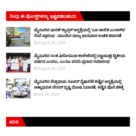
ನೀವು ಈ ಪೋಸ್ಟ್‌ಗಳನ್ನು ಇಷ್ಟಪಡಬಹುದು
ಮೈಸೂರಿನ ಭಾರತ್ ಕ್ಯಾನ್ಸರ್ ಆಸ್ಪತ್ರೆಯಲ್ಲಿ ‘ಎಐ ಚಾಲಿತ ಎಂಆರ್‌ಐ’
ಸೇವೆ ಪ್ರಾರಂಭ : ಮುಂದಿನ ನಾಲ್ಕು ಭಾನುವಾರ ಉಚಿತ ತಪಾಸಣೆ
August 08, 2026
ಮೈಸೂರಿನ ಸಂತ ಫಿಲೋಮಿನಾ ಕಾಲೇಜಿನಲ್ಲಿ (ಸ್ವಾಯುತ್ತ) ದ್ವಿತೀಯ
ವರ್ಷದ ಎಂಬಿಎ, ಎಂಸಿಎ ಪದವಿ ಪ್ರದಾನ ಸಮಾರಂಭ
August 04, 2026
ಮೈಸೂರಿನ ನೇತ್ರಧಾಮ ಸೂಪರ್ ಸ್ಪೆಷಾಲಿಟಿ ಕಣ್ಣಿನ ಆಸ್ಪತ್ರೆಯಲ್ಲಿ
ಅತ್ಯಾಧುನಿಕ ಲೇಸರ್ ದೃಷ್ಟಿ ದೋಷ ನಿವಾರಣೆ, ಕಣ್ಣಿನ ಪೊರೆ ಚಿಕಿತ್ಸೆ
July 28, 2026
ADD