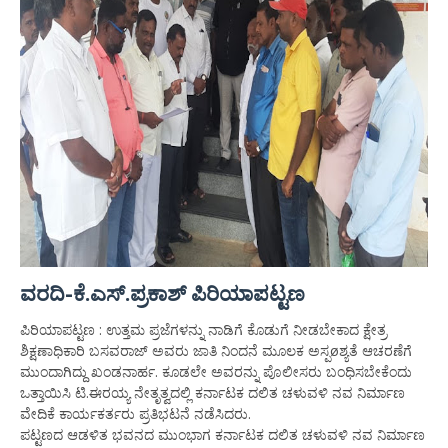
ವರದಿ-ಕೆ.ಎಸ್.ಪ್ರಕಾಶ್ ಪಿರಿಯಾಪಟ್ಟಣ
ಪಿರಿಯಾಪಟ್ಟಣ : ಉತ್ತಮ ಪ್ರಜೆಗಳನ್ನು ನಾಡಿಗೆ ಕೊಡುಗೆ ನೀಡಬೇಕಾದ ಕ್ಷೇತ್ರ
ಶಿಕ್ಷಣಾಧಿಕಾರಿ ಬಸವರಾಜ್ ಅವರು ಜಾತಿ ನಿಂದನೆ ಮೂಲಕ ಅಸ್ಪøಶ್ಯತೆ ಆಚರಣೆಗೆ
ಮುಂದಾಗಿದ್ದು ಖಂಡನಾರ್ಹ. ಕೂಡಲೇ ಅವರನ್ನು ಪೊಲೀಸರು ಬಂಧಿಸಬೇಕೆಂದು
ಒತ್ತಾಯಿಸಿ ಟಿ.ಈರಯ್ಯ ನೇತೃತ್ವದಲ್ಲಿ ಕರ್ನಾಟಕ ದಲಿತ ಚಳುವಳಿ ನವ ನಿರ್ಮಾಣ
ವೇದಿಕೆ ಕಾರ್ಯಕರ್ತರು ಪ್ರತಿಭಟನೆ ನಡೆಸಿದರು.
ಪಟ್ಟಣದ ಆಡಳಿತ ಭವನದ ಮುಂಭಾಗ ಕರ್ನಾಟಕ ದಲಿತ ಚಳುವಳಿ ನವ ನಿರ್ಮಾಣ