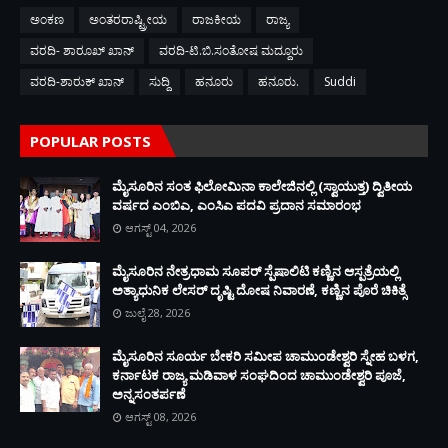
ಅಂಕಣ
ಅಂತರರಾಷ್ಟ್ರೀಯ
ರಾಜಕೀಯ
ರಾಜ್ಯ
ವರದಿ- ಶಾರೂಖ್ ಖಾನ್
ವರದಿ-ಟಿ.ಬಿ.ಸಂತೋಷ ಮದ್ದೂರು
ವರದಿ-ಶಾರುಕ್ ಖಾನ್
ಸುದ್ದಿ
ಹನೂರು
ಹನೂರು.
Suddi
POPULAR POSTS
ಮೈಸೂರಿನ ಸಂತ ಫಿಲೋಮಿನಾ ಕಾಲೇಜಿನಲ್ಲಿ (ಸ್ವಾಯುತ್ತ) ದ್ವಿತೀಯ
ವರ್ಷದ ಎಂಬಿಎ, ಎಂಸಿಎ ಪದವಿ ಪ್ರದಾನ ಸಮಾರಂಭ
ಆಗಸ್ಟ್ 04, 2026
ಮೈಸೂರಿನ ನೇತ್ರಧಾಮ ಸೂಪರ್ ಸ್ಪೆಷಾಲಿಟಿ ಕಣ್ಣಿನ ಆಸ್ಪತ್ರೆಯಲ್ಲಿ
ಅತ್ಯಾಧುನಿಕ ಲೇಸರ್ ದೃಷ್ಟಿ ದೋಷ ನಿವಾರಣೆ, ಕಣ್ಣಿನ ಪೊರೆ ಚಿಕಿತ್ಸೆ
ಜುಲೈ 28, 2026
ಮೈಸೂರಿನ ಸೂರ್ಯ ಬೇಕರಿ ಸಮೀಪ ಚಾಮುಂಡೇಶ್ವರಿ ಸ್ನೇಹ ಬಳಗ,
ಕರ್ನಾಟಕ ರಾಜ್ಯ ಮಡಿವಾಳ ಸಂಘದಿಂದ ಚಾಮುಂಡೇಶ್ವರಿ ಪೂಜೆ,
ಅನ್ನಸಂತರ್ಪಣೆ
ಆಗಸ್ಟ್ 08, 2026