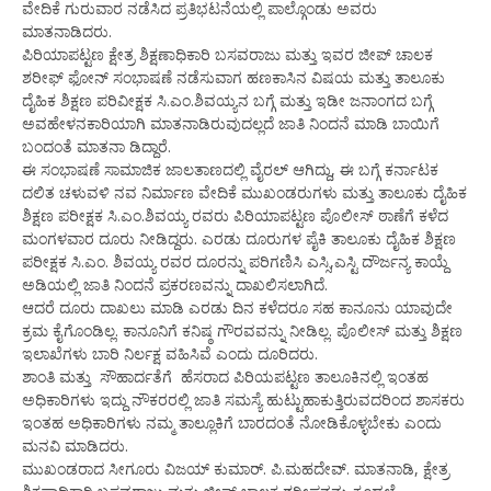
ವೇದಿಕೆ ಗುರುವಾರ ನಡೆಸಿದ ಪ್ರತಿಭಟನೆಯಲ್ಲಿ ಪಾಲ್ಗೊಂಡು ಅವರು
ಮಾತನಾಡಿದರು.
ಪಿರಿಯಾಪಟ್ಟಣ ಕ್ಷೇತ್ರ ಶಿಕ್ಷಣಾಧಿಕಾರಿ ಬಸವರಾಜು ಮತ್ತು ಇವರ ಜೀಪ್ ಚಾಲಕ
ಶರೀಫ್ ಫೋನ್ ಸಂಭಾಷಣೆ ನಡೆಸುವಾಗ ಹಣಕಾಸಿನ ವಿಷಯ ಮತ್ತು ತಾಲೂಕು
ದೈಹಿಕ ಶಿಕ್ಷಣ ಪರಿವೀಕ್ಷಕ ಸಿ.ಎಂ.ಶಿವಯ್ಯನ ಬಗ್ಗೆ ಮತ್ತು ಇಡೀ ಜನಾಂಗದ ಬಗ್ಗೆ
ಅವಹೇಳನಕಾರಿಯಾಗಿ ಮಾತನಾಡಿರುವುದಲ್ಲದೆ ಜಾತಿ ನಿಂದನೆ ಮಾಡಿ ಬಾಯಿಗೆ
ಬಂದಂತೆ ಮಾತನಾ ಡಿದ್ದಾರೆ.
ಈ ಸಂಭಾಷಣೆ ಸಾಮಾಜಿಕ ಜಾಲತಾಣದಲ್ಲಿ ವೈರಲ್ ಆಗಿದ್ದು, ಈ ಬಗ್ಗೆ ಕರ್ನಾಟಕ
ದಲಿತ ಚಳುವಳಿ ನವ ನಿರ್ಮಾಣ ವೇದಿಕೆ ಮುಖಂಡರುಗಳು ಮತ್ತು ತಾಲೂಕು ದೈಹಿಕ
ಶಿಕ್ಷಣ ಪರೀಕ್ಷಕ ಸಿ.ಎಂ.ಶಿವಯ್ಯ ರವರು ಪಿರಿಯಾಪಟ್ಟಣ ಪೊಲೀಸ್ ಠಾಣೆಗೆ ಕಳೆದ
ಮಂಗಳವಾರ ದೂರು ನೀಡಿದ್ದರು. ಎರಡು ದೂರುಗಳ ಪೈಕಿ ತಾಲೂಕು ದೈಹಿಕ ಶಿಕ್ಷಣ
ಪರೀಕ್ಷಕ ಸಿ.ಎಂ. ಶಿವಯ್ಯ ರವರ ದೂರನ್ನು ಪರಿಗಣಿಸಿ ಎಸ್ಸಿ,ಎಸ್ಟಿ ದೌರ್ಜನ್ಯ ಕಾಯ್ದೆ
ಅಡಿಯಲ್ಲಿ ಜಾತಿ ನಿಂದನೆ ಪ್ರಕರಣವನ್ನು ದಾಖಲಿಸಲಾಗಿದೆ.
ಆದರೆ ದೂರು ದಾಖಲು ಮಾಡಿ ಎರಡು ದಿನ ಕಳೆದರೂ ಸಹ ಕಾನೂನು ಯಾವುದೇ
ಕ್ರಮ ಕೈಗೊಂಡಿಲ್ಲ. ಕಾನೂನಿಗೆ ಕನಿಷ್ಠ ಗೌರವವನ್ನು ನೀಡಿಲ್ಲ. ಪೊಲೀಸ್ ಮತ್ತು ಶಿಕ್ಷಣ
ಇಲಾಖೆಗಳು ಬಾರಿ ನಿರ್ಲಕ್ಷ ವಹಿಸಿವೆ ಎಂದು ದೂರಿದರು.
ಶಾಂತಿ ಮತ್ತು ಸೌಹಾರ್ದತೆಗೆ ಹೆಸರಾದ ಪಿರಿಯಪಟ್ಟಣ ತಾಲೂಕಿನಲ್ಲಿ ಇಂತಹ
ಅಧಿಕಾರಿಗಳು ಇದ್ದು ನೌಕರರಲ್ಲಿ ಜಾತಿ ಸಮಸ್ಯೆ ಹುಟ್ಟುಹಾಕುತ್ತಿರುವದರಿಂದ ಶಾಸಕರು
ಇಂತಹ ಅಧಿಕಾರಿಗಳು ನಮ್ಮ ತಾಲ್ಲೂಕಿಗೆ ಬಾರದಂತೆ ನೋಡಿಕೊಳ್ಳಬೇಕು ಎಂದು
ಮನವಿ ಮಾಡಿದರು.
ಮುಖಂಡರಾದ ಸೀಗೂರು ವಿಜಯ್ ಕುಮಾರ್. ಪಿ.ಮಹದೇವ್. ಮಾತನಾಡಿ, ಕ್ಷೇತ್ರ