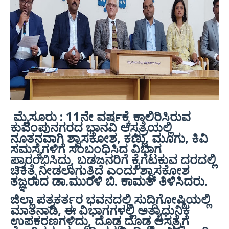
ಮೈಸೂರು : 11ನೇ ವರ್ಷಕ್ಕೆ ಕಾಲಿರಿಸಿರುವ
ಕುವೆಂಪುನಗರದ ಭಾನವಿ ಆಸ್ಪತ್ರೆಯಲ್ಲಿ
ನೂತನವಾಗಿ ಶ್ವಾಸಕೋಶ, ಕಣ್ಣು, ಮೂಗು, ಕಿವಿ
ಸಮಸ್ಯೆಗಳಿಗೆ ಸಂಬಂಧಿಸಿದ ವಿಭಾಗ
ಪ್ರಾರಂಭಿಸಿದ್ದು, ಬಡಜನರಿಗೆ ಕೈಗೆಟಕುವ ದರದಲ್ಲಿ
ಚಿಕಿತ್ಸೆ ನೀಡಲಾಗುತ್ತಿದೆ ಎಂದು ಶ್ವಾಸಕೋಶ
ತಜ್ಞರಾದ ಡಾ.ಮುರಳಿ ಬಿ. ಕಾಮತ್ ತಿಳಿಸಿದರು.
ಜಿಲ್ಲಾ ಪತ್ರಕರ್ತರ ಭವನದಲ್ಲಿ ಸುದ್ದಿಗೋಷ್ಠಿಯಲ್ಲಿ
ಮಾತನಾಡಿ, ಈ ವಿಭಾಗಗಳಲ್ಲಿ ಅತ್ಯಾಧುನಿಕ
ಉಪಕರಣಗಳಿದ್ದು, ದೊಡ್ಡ ದೊಡ್ಡ ಆಸ್ಪತ್ರೆಗೆ