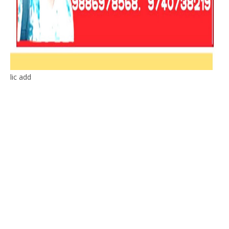
lic add