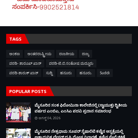
TAGS
ಅಂಕಣ
ಅಂತರರಾಷ್ಟ್ರೀಯ
ರಾಜಕೀಯ
ರಾಜ್ಯ
ವರದಿ- ಶಾರೂಖ್ ಖಾನ್
ವರದಿ-ಟಿ.ಬಿ.ಸಂತೋಷ ಮದ್ದೂರು
ವರದಿ-ಶಾರುಕ್ ಖಾನ್
ಸುದ್ದಿ
ಹನೂರು
ಹನೂರು.
Suddi
POPULAR POSTS
ಮೈಸೂರಿನ ಸಂತ ಫಿಲೋಮಿನಾ ಕಾಲೇಜಿನಲ್ಲಿ (ಸ್ವಾಯುತ್ತ) ದ್ವಿತೀಯ
ವರ್ಷದ ಎಂಬಿಎ, ಎಂಸಿಎ ಪದವಿ ಪ್ರದಾನ ಸಮಾರಂಭ
ಆಗಸ್ಟ್ 04, 2026
ಮೈಸೂರಿನ ನೇತ್ರಧಾಮ ಸೂಪರ್ ಸ್ಪೆಷಾಲಿಟಿ ಕಣ್ಣಿನ ಆಸ್ಪತ್ರೆಯಲ್ಲಿ
ಅತ್ಯಾಧುನಿಕ ಲೇಸರ್ ದೃಷ್ಟಿ ದೋಷ ನಿವಾರಣೆ, ಕಣ್ಣಿನ ಪೊರೆ ಚಿಕಿತ್ಸೆ