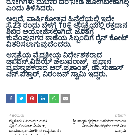
ರೋಗಿಗಳು ದುಬಾರಿ ದರ ನೀಡಿ ಹೋಗಬೇಕಾಗಿಲ್ಲ
ಎಂದು ತಿಳಿಸಿದರು.
ಅಲ್ಲದೆ, ವಾರ್ಷಿಕೋತ್ಸವ ಹಿನ್ನೆಲೆಯಲ್ಲಿ ಇದೇ
ಸೆ.23 ರಂದು ಬೆಳಗ್ಗೆ 10ಕ್ಕೆ ಆಸ್ಪತ್ರೆಯಲ್ಲಿ ರಕ್ತದಾನ
ಶಿಬಿರ ಆಯೋಜಿಸಲಾಗಿದೆ. ಜೊತೆಗೆ
ಕುವೆಂಪುನಗರ ಠಾಣೆಯ ಸಿಬ್ಬಂದಿಗೆ ರೈನ್ ಕೋಟ್
ವಿತರಿಸಲಾಗುವುದೆಂದರು.
ಆಸ್ಪತ್ರೆಯ ವೈದ್ಯಕೀಯ ನಿರ್ದೇಶಕರಾದ
ಡಾ.ಎನ್.ವಿಜಯ್ ಚೆಲುವರಾಜ್, ಪ್ರಧಾನ
ವ್ಯವಸ್ಥಾಪಕರಾದ ಆರ್.ಪ್ರಶಾಂತ್, ಡಾ.ಸುಹಾಸ್
ಎನ್.ಪತ್ತಾರ್, ನಿರಂಜನ್ ಸ್ವಾಮಿ ಇದ್ದರು.
ಹಳೆಯದು
ನವೀನ
ಮೈಸೂರು ವಿವಿಯಲ್ಲಿ ಕುಲಪತಿ
ಶ್ರೀ ನಾಲ್ವಡಿ ಕೃಷ್ಣರಾಜ ಒಡೆಯರ್ ಜಯಂತಿ
ಪ್ರೊ.ಜಿ.ಹೇಮಂತ್ ಕುಮಾರ್,
ಕಲಾಮಂದಿರದಲ್ಲಿಯೇ ಆಚರಿಸಲು
ಡಾ.ಚಂದ್ರಾನಾಯಕ್‍ರಿಂದ ಅವ್ಯವಹಾರ :
ಒತ್ತಾಯ