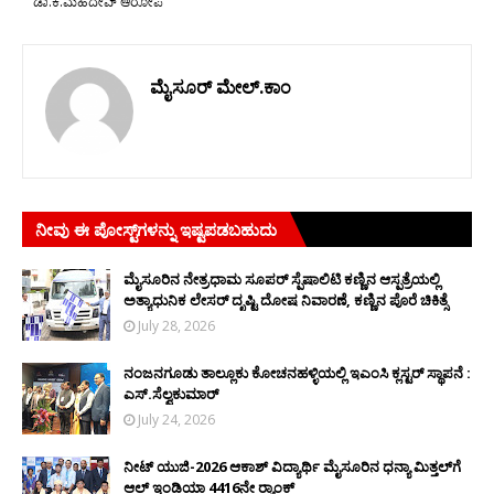
ಡಾ.ಕೆ.ಮಹದೇವ್ ಆರೋಪ
ಮೈಸೂರ್ ಮೇಲ್.ಕಾಂ
ನೀವು ಈ ಪೋಸ್ಟ್‌ಗಳನ್ನು ಇಷ್ಟಪಡಬಹುದು
ಮೈಸೂರಿನ ನೇತ್ರಧಾಮ ಸೂಪರ್ ಸ್ಪೆಷಾಲಿಟಿ ಕಣ್ಣಿನ ಆಸ್ಪತ್ರೆಯಲ್ಲಿ
ಅತ್ಯಾಧುನಿಕ ಲೇಸರ್ ದೃಷ್ಟಿ ದೋಷ ನಿವಾರಣೆ, ಕಣ್ಣಿನ ಪೊರೆ ಚಿಕಿತ್ಸೆ
July 28, 2026
ನಂಜನಗೂಡು ತಾಲ್ಲೂಕು ಕೋಚನಹಳ್ಳಿಯಲ್ಲಿ ಇಎಂಸಿ ಕ್ಲಸ್ಟರ್ ಸ್ಥಾಪನೆ :
ಎಸ್.ಸೆಲ್ವಕುಮಾರ್
July 24, 2026
ನೀಟ್ ಯುಜಿ-2026 ಆಕಾಶ್ ವಿದ್ಯಾರ್ಥಿ ಮೈಸೂರಿನ ಧನ್ಯಾ ಮಿತ್ತಲ್‌ಗೆ
ಆಲ್ ಇಂಡಿಯಾ 4416ನೇ ರ‍್ಯಾಂಕ್