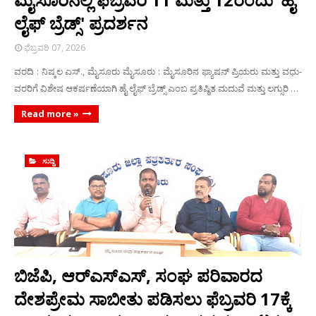
ಲೈಫ್ ಬ್ರೆಡ್ಸ್' ಪ್ರದರ್ಶನ
ಫೆಬ್ರವರಿ 07, 2026
ವರದಿ : ನಿಷ್ಕಲ ಎಸ್., ಮೈಸೂರು ಮೈಸೂರು : ಮೈಸೂರಿನ ಫ್ಯಾಷನ್ ಪ್ರಿಯರು ಮತ್ತು ವಧು-
ವರರಿಗೆ ವಿಶೇಷ ಆಕರ್ಷಣೆಯಾಗಿ ಹೈ ಲೈಫ್ ಬ್ರೆಡ್ಸ್ ಎಂಬ ಪ್ರತಿಷ್ಠಿತ ಮದುವೆ ಮತ್ತು ಲಗ್ಸುರಿ …
Read more »
ಸುದ್ದಿ
ಬಿಜೆಪಿ, ಆರ್‌ಎಸ್‌ಎಸ್, ಸಂಘ ಪರಿವಾರದ
ದೇಶಪ್ರೇಮ ಸಾಬೀತು ಪಡಿಸಲು ಫೆಬ್ರವರಿ 17ಕ್ಕೆ