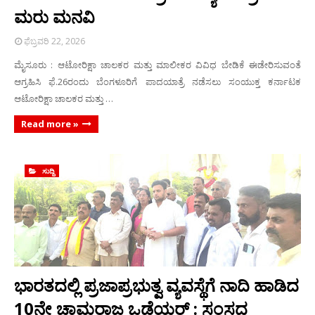
ಮರು ಮನವಿ
ಫೆಬ್ರವರಿ 22, 2026
ಮೈಸೂರು : ಆಟೋರಿಕ್ಷಾ ಚಾಲಕರ ಮತ್ತು ಮಾಲೀಕರ ವಿವಿಧ ಬೇಡಿಕೆ ಈಡೇರಿಸುವಂತೆ
ಆಗ್ರಹಿಸಿ ಫೆ.26ರಂದು ಬೆಂಗಳೂರಿಗೆ ಪಾದಯಾತ್ರೆ ನಡೆಸಲು ಸಂಯುಕ್ತ ಕರ್ನಾಟಕ
ಆಟೋರಿಕ್ಷಾ ಚಾಲಕರ ಮತ್ತು …
Read more »
ಸುದ್ದಿ
ಭಾರತದಲ್ಲಿ ಪ್ರಜಾಪ್ರಭುತ್ವ ವ್ಯವಸ್ಥೆಗೆ ನಾದಿ ಹಾಡಿದ
10ನೇ ಚಾಮರಾಜ ಒಡೆಯರ್ : ಸಂಸದ