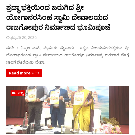
ಶ್ರದ್ಧಾ ಭಕ್ತಿಯಿಂದ ಜರುಗಿದ ಶ್ರೀ
ಯೋಗಾನರಸಿಂಹ ಸ್ವಾಮಿ ದೇವಾಲಯದ
ರಾಜಗೋಪುರ ನಿರ್ಮಾಣದ ಭೂಮಿಪೂಜೆ
ಫೆಬ್ರವರಿ 20, 2026
ವರದಿ : ನಿಷ್ಕಲ ಎಸ್., ಮೈಸೂರು ಮೈಸೂರು : ಇಲ್ಲಿನ ವಿಜಯನಗರದಲ್ಲಿರುವ ಶ್ರೀ
ಯೋಗಾನರಸಿಂಹ ಸ್ವಾಮಿ ದೇವಾಲಯದ ರಾಜಗೋಪುರ ನಿರ್ಮಾಣಕ್ಕೆ ಗುರುವಾರ ಬೆಳಗ್ಗೆ
ಚಾಲನೆ ದೊರೆಯಿತು. ದೇವಾ…
Read more »
ಸುದ್ದಿ