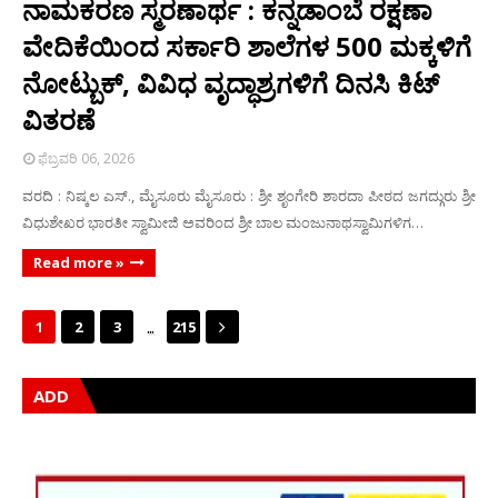
ನಾಮಕರಣ ಸ್ಮರಣಾರ್ಥ : ಕನ್ನಡಾಂಬೆ ರಕ್ಷಣಾ
ವೇದಿಕೆಯಿಂದ ಸರ್ಕಾರಿ ಶಾಲೆಗಳ 500 ಮಕ್ಕಳಿಗೆ
ನೋಟ್ಬುಕ್, ವಿವಿಧ ವೃದ್ಧಾಶ್ರಗಳಿಗೆ ದಿನಸಿ ಕಿಟ್
ವಿತರಣೆ
ಫೆಬ್ರವರಿ 06, 2026
ವರದಿ : ನಿಷ್ಕಲ ಎಸ್‌., ಮೈಸೂರು ಮೈಸೂರು : ಶ್ರೀ ಶೃಂಗೇರಿ ಶಾರದಾ ಪೀಠದ ಜಗದ್ಗುರು ಶ್ರೀ
ವಿಧುಶೇಖರ ಭಾರತೀ ಸ್ವಾಮೀಜಿ ಅವರಿಂದ ಶ್ರೀ ಬಾಲ ಮಂಜುನಾಥಸ್ವಾಮಿಗಳಿಗ…
Read more »
...
1
2
3
215
ADD