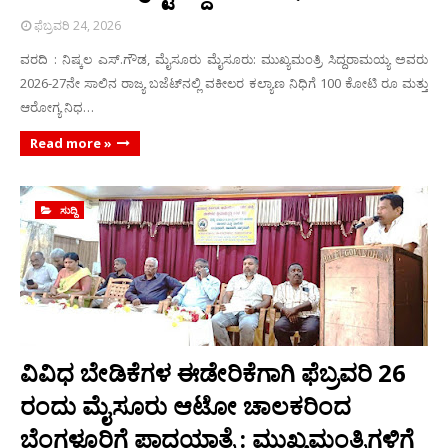
ಫೆಬ್ರವರಿ 24, 2026
ವರದಿ : ನಿಷ್ಕಲ ಎಸ್.ಗೌಡ, ಮೈಸೂರು ಮೈಸೂರು: ಮುಖ್ಯಮಂತ್ರಿ ಸಿದ್ದರಾಮಯ್ಯ ಅವರು
2026-27ನೇ ಸಾಲಿನ ರಾಜ್ಯ ಬಜೆಟ್‌ನಲ್ಲಿ ವಕೀಲರ ಕಲ್ಯಾಣ ನಿಧಿಗೆ 100 ಕೋಟಿ ರೂ ಮತ್ತು
ಆರೋಗ್ಯ ನಿಧ…
Read more »
ಸುದ್ದಿ
ವಿವಿಧ ಬೇಡಿಕೆಗಳ ಈಡೇರಿಕೆಗಾಗಿ ಫೆಬ್ರವರಿ 26
ರಂದು ಮೈಸೂರು ಆಟೋ ಚಾಲಕರಿಂದ
ಬೆಂಗಳೂರಿಗೆ ಪಾದಯಾತ್ರೆ : ಮುಖ್ಯಮಂತ್ರಿಗಳಿಗೆ