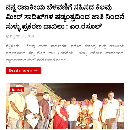
ನನ್ನ ರಾಜಕೀಯ ಬೆಳವಣಿಗೆ ಸಹಿಸದ ಕೆಲವು
ಮೀರ್ ಸಾದಿಖ್‌ಗಳ ಷಡ್ಯಂತ್ರದಿಂದ ಜಾತಿ ನಿಂದನೆ
ಸುಳ್ಳು ಪ್ರಕರಣ ದಾಖಲು : ಎಂ.ರಸೂಲ್
ಫೆಬ್ರವರಿ 21, 2026
ಮೈಸೂರು : ಕೆಲವು ಮೀರ್ ಸಾದಿಖ್‌ಗಳು ನಡೆಸಿದ ಕುತಂತ್ರ ಮತ್ತು ರಾಜಕೀಯ
ಷಡ್ಯಂತ್ರದಿಂದ ನನ್ನ ಮೇಲೆ ಜಾತಿ ನಿಂದನೆಯ ಸುಳ್ಳು ಆರೋಪ ಮಾಡಲಾಗಿದೆ.
ನ್ಯಾಯಾಲಯದ ಮೇಲೆ ನನಗೆ ಅಪಾರ ನಂಬಿಕ…
Read more »
ಸುದ್ದಿ