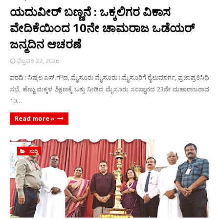
ಯದುವೀರ್ ಬಣ್ಣನೆ : ಒಕ್ಕಲಿಗರ ವಿಕಾಸ
ವೇದಿಕೆಯಿಂದ 10ನೇ ಚಾಮರಾಜ ಒಡೆಯರ್
ಜನ್ಮದಿನ ಆಚರಣೆ
ಫೆಬ್ರವರಿ 22, 2026
ವರದಿ : ನಿಷ್ಕಲ ಎಸ್.ಗೌಡ, ಮೈಸೂರು ಮೈಸೂರು : ಮೈಸೂರಿಗೆ ರೈಲುಮಾರ್ಗ, ಪ್ರಜಾಪ್ರತಿನಿಧಿ
ಸಭೆ, ಹೆಣ್ಣು ಮಕ್ಕಳ ಶಿಕ್ಷಣಕ್ಕೆ ಒತ್ತು ನೀಡಿದ ಮೈಸೂರು ಸಂಸ್ಥಾನದ 23ನೇ ಮಹಾರಾಜರಾದ
10…
Read more »
ಸುದ್ದಿ