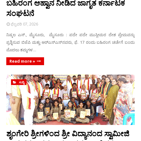
ಬಹಿರಂಗ ಆಹ್ವಾನ ನೀಡಿದ ಜಾಗೃತ ಕರ್ನಾಟಕ
ಸಂಘಟನೆ
ಫೆಬ್ರವರಿ 07, 2026
ನಿಷ್ಕಲ ಎಸ್., ಮೈಸೂರು, ಮೈಸೂರು : ಪದೇ ಪದೇ ಮುಸ್ಲೀಮರ ದೇಶ ಪ್ರೇಮವನ್ನು
ಪ್ರಶ್ನಿಸುವ ಬಿಜೆಪಿ ಮತ್ತು ಆರ್‌ಎಸ್‌ಎಸ್‌ನವರು, ಫೆ. 17 ರಂದು ಬಹಿರಂಗ ಚರ್ಚೆಗೆ ಬಂದು
ಮೊದಲು ತಮ್ಮಗಳ…
Read more »
ಸುದ್ದಿ
ಶೃಂಗೇರಿ ಶ್ರೀಗಳಿಂದ ಶ್ರೀ ವಿದ್ಯಾನಂದ ಸ್ವಾಮೀಜಿ