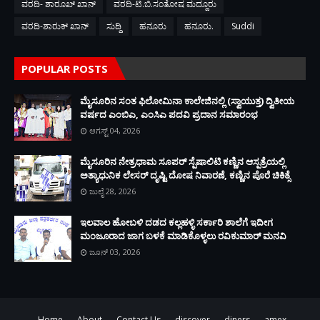
ವರದಿ- ಶಾರೂಖ್ ಖಾನ್
ವರದಿ-ಟಿ.ಬಿ.ಸಂತೋಷ ಮದ್ದೂರು
ವರದಿ-ಶಾರುಕ್ ಖಾನ್
ಸುದ್ದಿ
ಹನೂರು
ಹನೂರು.
Suddi
POPULAR POSTS
ಮೈಸೂರಿನ ಸಂತ ಫಿಲೋಮಿನಾ ಕಾಲೇಜಿನಲ್ಲಿ (ಸ್ವಾಯುತ್ತ) ದ್ವಿತೀಯ
ವರ್ಷದ ಎಂಬಿಎ, ಎಂಸಿಎ ಪದವಿ ಪ್ರದಾನ ಸಮಾರಂಭ
ಆಗಸ್ಟ್ 04, 2026
ಮೈಸೂರಿನ ನೇತ್ರಧಾಮ ಸೂಪರ್ ಸ್ಪೆಷಾಲಿಟಿ ಕಣ್ಣಿನ ಆಸ್ಪತ್ರೆಯಲ್ಲಿ
ಅತ್ಯಾಧುನಿಕ ಲೇಸರ್ ದೃಷ್ಟಿ ದೋಷ ನಿವಾರಣೆ, ಕಣ್ಣಿನ ಪೊರೆ ಚಿಕಿತ್ಸೆ
ಜುಲೈ 28, 2026
ಇಲವಾಲ ಹೋಬಳಿ ದಡದ ಕಲ್ಲಹಳ್ಳಿ ಸರ್ಕಾರಿ ಶಾಲೆಗೆ ಇದೀಗ
ಮಂಜೂರಾದ ಜಾಗ ಬಳಕೆ ಮಾಡಿಕೊಳ್ಳಲು ರವಿಕುಮಾರ್ ಮನವಿ
ಜೂನ್ 03, 2026
Home
About
Contact Us
discover
diners
amex