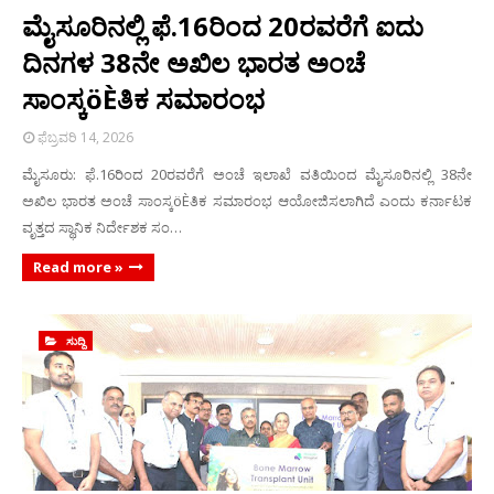
ಮೈಸೂರಿನಲ್ಲಿ ಫೆ.16ರಿಂದ 20ರವರೆಗೆ ಐದು
ದಿನಗಳ 38ನೇ ಅಖಿಲ ಭಾರತ ಅಂಚೆ
ಸಾಂಸ್ಕöÈತಿಕ ಸಮಾರಂಭ
ಫೆಬ್ರವರಿ 14, 2026
ಮೈಸೂರು: ಫೆ.16ರಿಂದ 20ರವರೆಗೆ ಅಂಚೆ ಇಲಾಖೆ ವತಿಯಿಂದ ಮೈಸೂರಿನಲ್ಲಿ 38ನೇ
ಅಖಿಲ ಭಾರತ ಅಂಚೆ ಸಾಂಸ್ಕöÈತಿಕ ಸಮಾರಂಭ ಆಯೋಜಿಸಲಾಗಿದೆ ಎಂದು ಕರ್ನಾಟಕ
ವೃತ್ತದ ಸ್ಥಾನಿಕ ನಿರ್ದೇಶಕ ಸಂ…
Read more »
ಸುದ್ದಿ