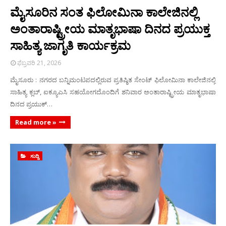
ಮೈಸೂರಿನ ಸಂತ ಫಿಲೋಮಿನಾ ಕಾಲೇಜಿನಲ್ಲಿ
ಅಂತಾರಾಷ್ಟ್ರೀಯ ಮಾತೃಭಾಷಾ ದಿನದ ಪ್ರಯುಕ್ತ
ಸಾಹಿತ್ಯ ಜಾಗೃತಿ ಕಾರ್ಯಕ್ರಮ
ಫೆಬ್ರವರಿ 21, 2026
ಮೈಸೂರು : ನಗರದ ಬನ್ನಿಮಂಟಪದಲ್ಲಿರುವ ಪ್ರತಿಷ್ಠಿತ ಸೇಂಟ್ ಫಿಲೋಮಿನಾ ಕಾಲೇಜಿನಲ್ಲಿ
ಸಾಹಿತ್ಯ ಕ್ಲಬ್, ಐಕ್ಯೂಎಸಿ ಸಹಯೋಗದೊಂದಿಗೆ ಶನಿವಾರ ಅಂತಾರಾಷ್ಟ್ರೀಯ ಮಾತೃಭಾಷಾ
ದಿನದ ಪ್ರಯುಕ್…
Read more »
ಸುದ್ದಿ