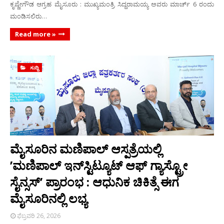
ಕೃಷ್ಣೇಗೌಡ ಆಗ್ರಹ ಮೈಸೂರು : ಮುಖ್ಯಮಂತ್ರಿ ಸಿದ್ದರಾಮಯ್ಯ ಅವರು ಮಾರ್ಚ್ 6 ರಂದು
ಮಂಡಿಸಲಿರು…
Read more »
ಸುದ್ದಿ
ಮೈಸೂರಿನ ಮಣಿಪಾಲ್ ಆಸ್ಪತ್ರೆಯಲ್ಲಿ
’ಮಣಿಪಾಲ್ ಇನ್‌ಸ್ಟಿಟ್ಯೂಟ್ ಆಫ್ ಗ್ಯಾಸ್ಟ್ರೋ
ಸೈನ್ಸಸ್’ ಪ್ರಾರಂಭ : ಆಧುನಿಕ ಚಿಕಿತ್ಸೆ ಈಗ
ಮೈಸೂರಿನಲ್ಲಿ ಲಭ್ಯ
ಫೆಬ್ರವರಿ 26, 2026