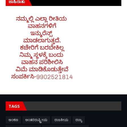
ಜಾಹಿರಾತು
TAGS
ಅಂಕಣ
ಅಂತರರಾಷ್ಟ್ರೀಯ
ರಾಜಕೀಯ
ರಾಜ್ಯ