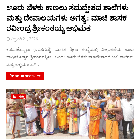
ಊರು ಬೆಳಕು ಕಾಣಲು ಸದುದ್ದೇಶದ ಶಾಲೆಗಳು
ಮತ್ತು ದೇವಾಲಯಗಳು ಅಗತ್ಯ : ಮಾಜಿ ಶಾಸಕ
ರವೀಂದ್ರ ಶ್ರೀಕಂಠಯ್ಯ ಅಭಿಮತ
ಫೆಬ್ರವರಿ 21, 2026
ಕಪರನಕೊಪ್ಪಲು (ದರಸಗುಪ್ಪೆ) ಮಾನಸ ಶಿಕ್ಷಣ ಸಂಸ್ಥೆಯಲ್ಲಿ ವಿಜೃಂಭಣೆಯ ಶಾಲಾ
ವಾರ್ಷಿಕೋತ್ಸವ ಶ್ರೀರಂಗಪಟ್ಟಣ : ಒಂದು ಊರು ಬೆಳಕು ಕಾಣಬೇಕಾದರೆ ಅಲ್ಲಿ ಶಾಲೆಗಳು
ಮತ್ತು ಒಳ್ಳೆಯ ಉದ್…
Read more »
ಸುದ್ದಿ