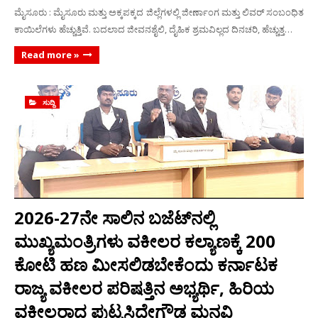
ಮೈಸೂರು : ಮೈಸೂರು ಮತ್ತು ಅಕ್ಕಪಕ್ಕದ ಜಿಲ್ಲೆಗಳಲ್ಲಿ ಜೀರ್ಣಾಂಗ ಮತ್ತು ಲಿವರ್ ಸಂಬಂಧಿತ
ಕಾಯಿಲೆಗಳು ಹೆಚ್ಚುತ್ತಿವೆ. ಬದಲಾದ ಜೀವನಶೈಲಿ, ದೈಹಿಕ ಶ್ರಮವಿಲ್ಲದ ದಿನಚರಿ, ಹೆಚ್ಚುತ್ತ…
Read more »
ಸುದ್ದಿ
2026-27ನೇ ಸಾಲಿನ ಬಜೆಟ್‌ನಲ್ಲಿ
ಮುಖ್ಯಮಂತ್ರಿಗಳು ವಕೀಲರ ಕಲ್ಯಾಣಕ್ಕೆ 200
ಕೋಟಿ ಹಣ ಮೀಸಲಿಡಬೇಕೆಂದು ಕರ್ನಾಟಕ
ರಾಜ್ಯ ವಕೀಲರ ಪರಿಷತ್ತಿನ ಅಭ್ಯರ್ಥಿ, ಹಿರಿಯ
ವಕೀಲರಾದ ಪುಟ್ಟಸಿದ್ದೇಗೌಡ ಮನವಿ